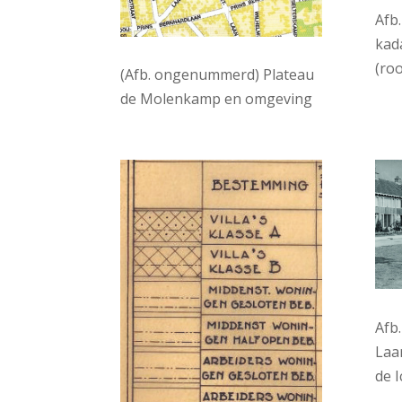
Afb
kad
(ro
(Afb. ongenummerd) Plateau
de Molenkamp en omgeving
Afb
Laa
de 