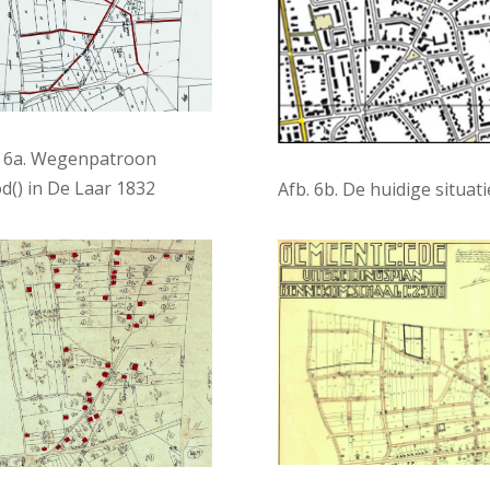
. 6a. Wegenpatroon
d() in De Laar 1832
Afb. 6b. De huidige situat