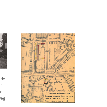
 de
er
en
weg