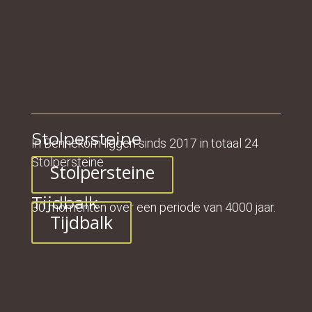
Stolpersteine
In Bennekom liggen sinds 2017 in totaal 24
Stolpersteine
Stolpersteine
Tijdbalk
30 momenten over een periode van 4000 jaar.
Tijdbalk