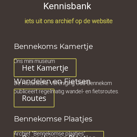
Kennisbank
iets uit ons archief op de website
Bennekoms Kamertje
Ons mini museum
Het Kamertje
Wandelen en Fietsen
De Historische Vereniging Oud-Bennekom
publiceert regelmatig wandel- en fietsroutes.
Routes
Bennekomse Plaatjes
Archief “Bennekomse plaatjes”.