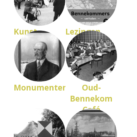
Kunst
Lezingen
Monumenten
Oud-
Bennekom
Café