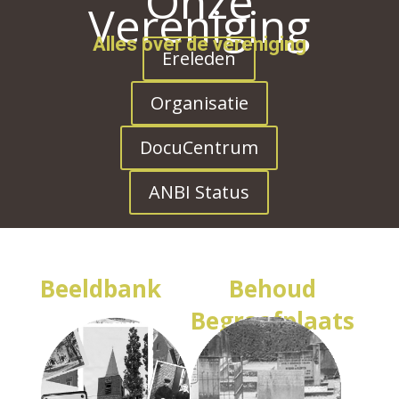
Onze
Vereniging
Alles over de vereniging
Ereleden
Organisatie
DocuCentrum
ANBI Status
Beeldbank
Behoud
Begraafplaats