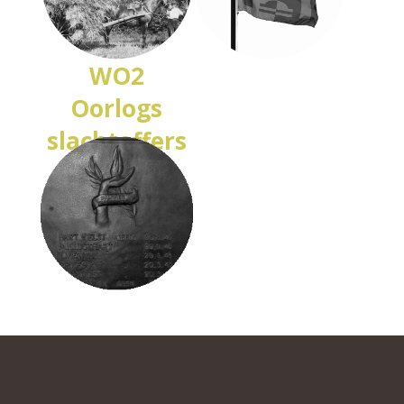
WO2
Oorlogs
slachtoffers