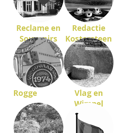
Reclame en
Redactie
Souvenirs
Kostersteen
Rogge
Vlag en
Wimpel