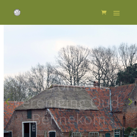
Historische
Vereniging Oud-
Bennekom
houder Koninklijke Erepenning