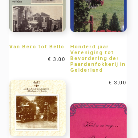
Van Bero tot Bello
Honderd jaar
Vereniging tot
Bevordering der
€
3,00
Paardenfokkerij in
Gelderland
€
3,00