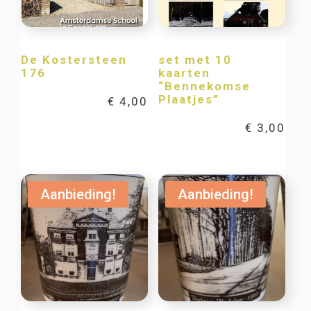
De Kostersteen
set met 10
176
kaarten
“Bennekomse
Plaatjes”
€
4,00
€
3,00
Aanbieding!
Aanbieding!