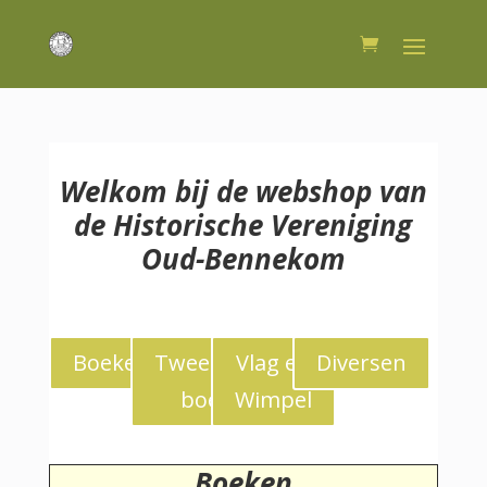
Welkom bij de webshop van
de Historische Vereniging
Oud-Bennekom
Boeken
Tweedekans
Vlag en
Diversen
boeken
Wimpel
Boeken