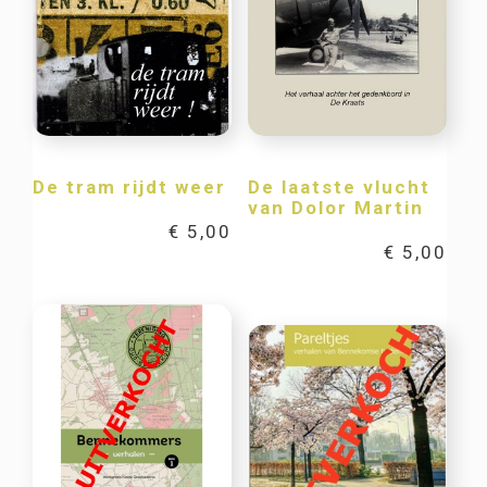
De tram rijdt weer
De laatste vlucht
van Dolor Martin
€
5,00
€
5,00