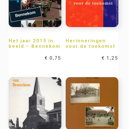
Het jaar 2015 in
Herinneringen
beeld – Bennekom
voor de toekomst
€
0,75
€
1,25