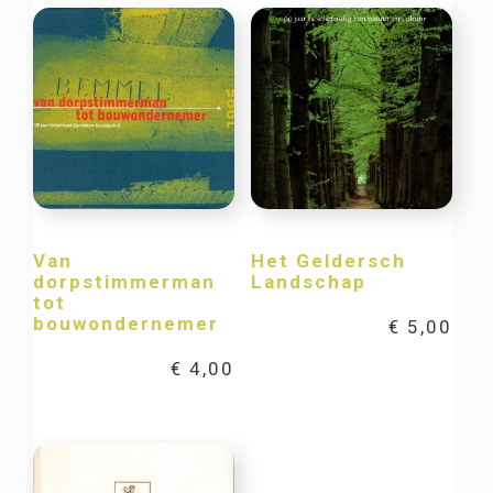
Van
Het Geldersch
dorpstimmerman
Landschap
tot
bouwondernemer
€
5,00
€
4,00