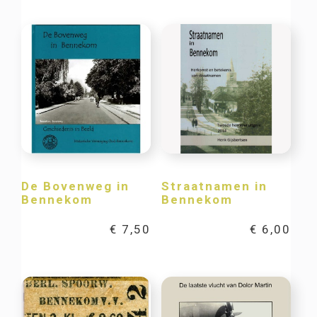
De Bovenweg in
Straatnamen in
Bennekom
Bennekom
€
7,50
€
6,00