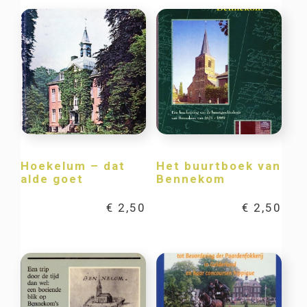
Hoekelum – dat
Het buurtboek van
alde goet
Bennekom
€
2,50
€
2,50