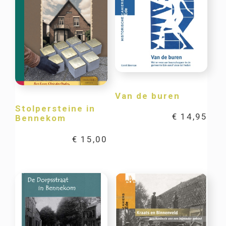
Van de buren
Stolpersteine in
€
14,95
Bennekom
€
15,00