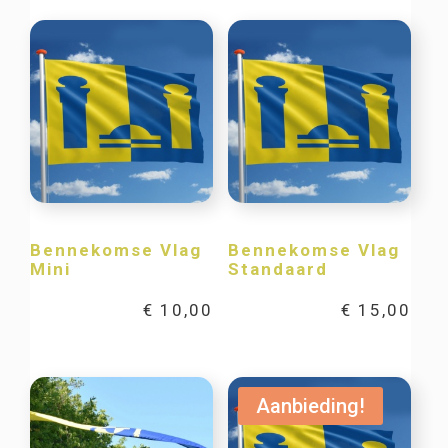
Bennekomse Vlag
Bennekomse Vlag
Mini
Standaard
€
10,00
€
15,00
Aanbieding!