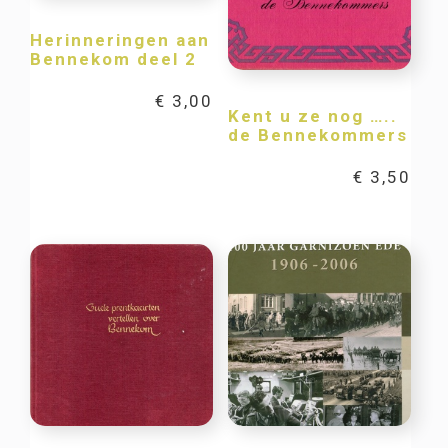
Herinneringen aan
Bennekom deel 2
€
3,00
Kent u ze nog …..
de Bennekommers
€
3,50