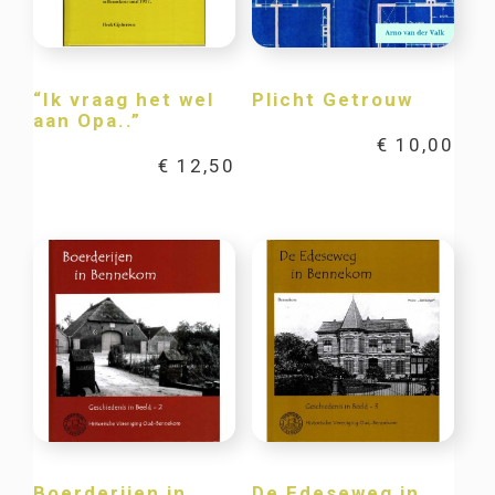
“Ik vraag het wel
Plicht Getrouw
aan Opa..”
€
10,00
€
12,50
Boerderijen in
De Edeseweg in