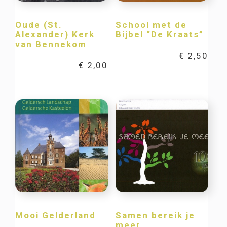
Oude (St.
School met de
Alexander) Kerk
Bijbel “De Kraats”
van Bennekom
€
2,50
€
2,00
Mooi Gelderland
Samen bereik je
meer