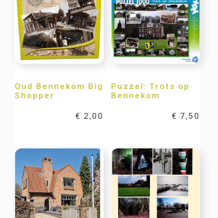
Oud Bennekom Big
Puzzel: Trots op
Shopper
Bennekom
€
2,00
€
7,50