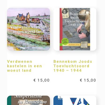
Verdwenen
Bennekom Joods
kastelen in een
Toevluchtsoord
woest land
1940 – 1944
€
15,00
€
15,00