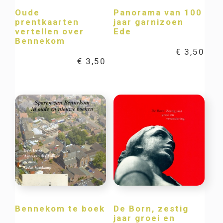
Oude
Panorama van 100
prentkaarten
jaar garnizoen
vertellen over
Ede
Bennekom
€
3,50
€
3,50
Bennekom te boek
De Born, zestig
jaar groei en