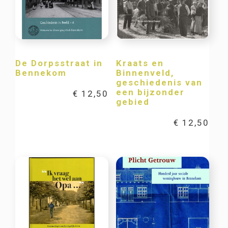
De Dorpsstraat in
Kraats en
Bennekom
Binnenveld,
geschiedenis van
een bijzonder
€
12,50
gebied
€
12,50