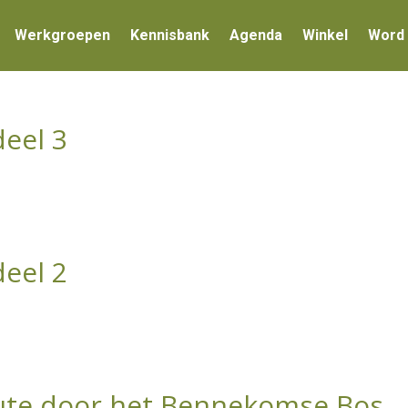
Werkgroepen
Kennisbank
Agenda
Winkel
Word 
deel 3
deel 2
ute door het Bennekomse Bos