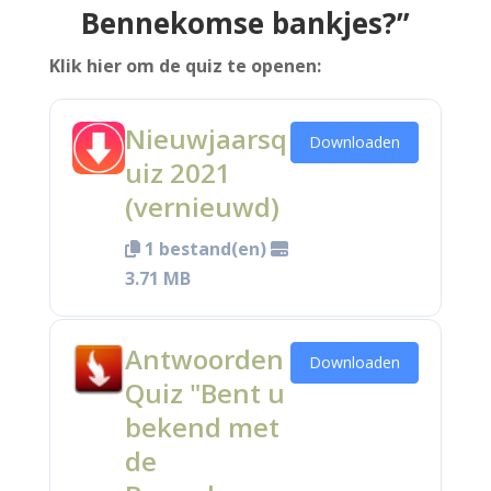
Bennekomse bankjes?”
in 2021?
Klik hier om de quiz te openen:
5] Onderaan deze pagina staat een PDF met de
antwoorden.
Nieuwjaarsq
Downloaden
uiz 2021
(vernieuwd)
1 bestand(en)
3.71 MB
Antwoorden
Downloaden
Quiz "Bent u
bekend met
de