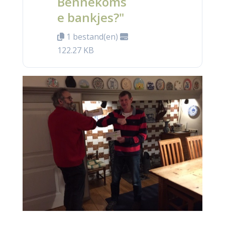
Bennekoms
e bankjes?"
1 bestand(en)
122.27 KB