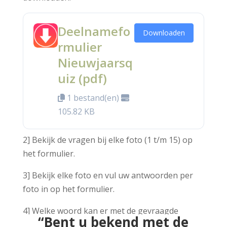
Deelnamefo
Downloaden
rmulier
Nieuwjaarsq
uiz (pdf)
1 bestand(en)
105.82 KB
2] Bekijk de vragen bij elke foto (1 t/m 15) op
het formulier.
3] Bekijk elke foto en vul uw antwoorden per
foto in op het formulier.
4] Welke woord kan er met de gevraagde
“Bent u bekend met de
letters worden gemaakt en verwijst naar HVOB