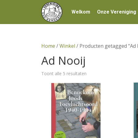
Welkom
Onze Vereniging
Home
/
Winkel
/ Producten getagged “Ad 
Ad Nooij
Gesorteerd
Toont alle 5 resultaten
op
prijs:
hoog
naar
laag