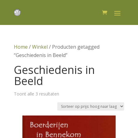
Home
/
Winkel
/ Producten getagged
“Geschiedenis in Beeld”
Geschiedenis in
Beeld
Gesorteerd
Toont alle 3 resultaten
op
prijs:
hoog
naar
laag