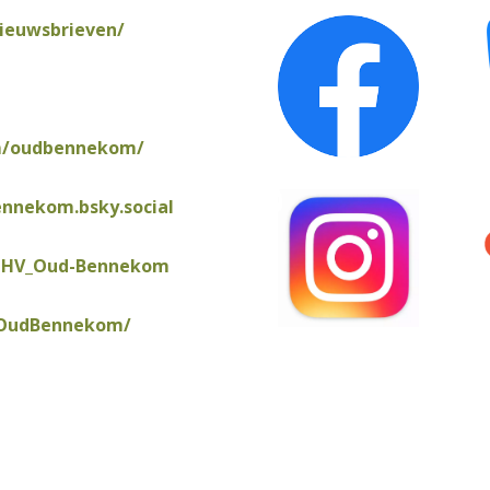
ieuwsbrieven/
m/oudbennekom/
ennekom.bsky.social
@HV_Oud-Bennekom
/OudBennekom/