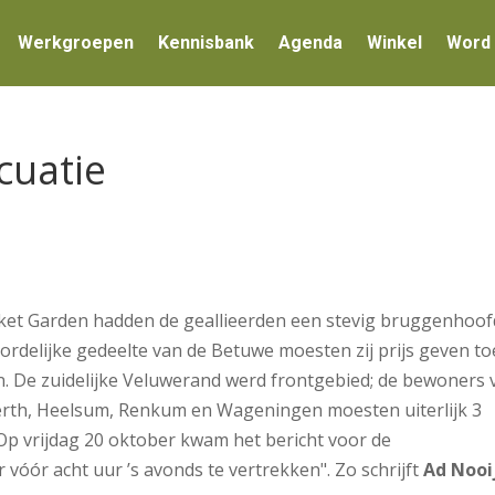
Werkgroepen
Kennisbank
Agenda
Winkel
Word 
cuatie
rket Garden hadden de geallieerden een stevig bruggenhoof
ordelijke gedeelte van de Betuwe moesten zij prijs geven t
ken. De zuidelijke Veluwerand werd frontgebied; de bewoners 
erth, Heelsum, Renkum en
Wageningen moesten uiterlijk 3
p vrijdag 20 oktober kwam het bericht voor de
ór acht uur ’s avonds te vertrekken". Zo schrijft
Ad Nooij