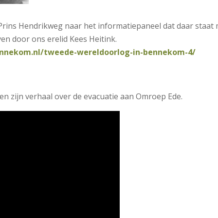
Prins Hendrikweg naar het informatiepaneel dat daar staat
ven door ons erelid Kees Heitink.
ennekom.nl/tweede-wereldoorlog-in-bennekom-4/
sen zijn verhaal over de evacuatie aan Omroep Ede.