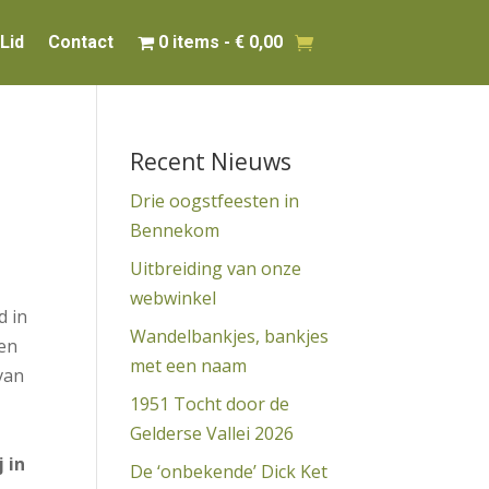
Lid
Contact
0 items
€ 0,00
Recent Nieuws
Drie oogstfeesten in
Bennekom
Uitbreiding van onze
webwinkel
d in
Wandelbankjes, bankjes
oen
met een naam
van
1951 Tocht door de
Gelderse Vallei 2026
 in
De ‘onbekende’ Dick Ket