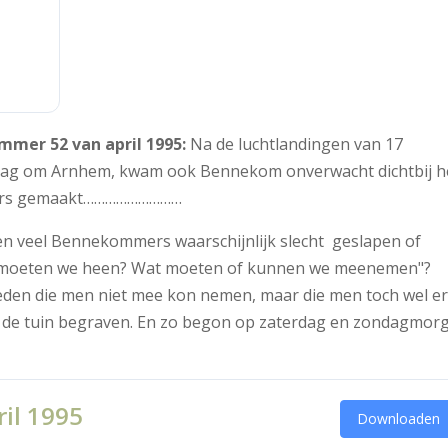
mmer 52 van april 1995:
Na de luchtlandingen van 17
lag om Arnhem, kwam ook Bennekom onverwacht dichtbij h
elders gemaakt………………………
en veel Bennekommers waarschijnlijk slecht geslapen of
r moeten we heen? Wat moeten of kunnen we meenemen"?
heden die men niet mee kon nemen, maar die men toch wel e
in de tuin begraven. En zo begon op zaterdag en zondagmor
ril 1995
Downloaden