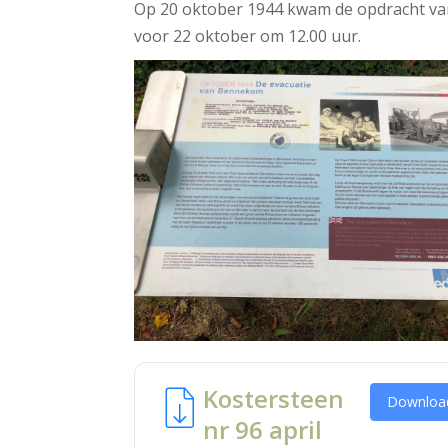
De Kostersteen nummer 96.
Op 20 oktober 1944 kwam de opdracht va
voor 22 oktober om 12.00 uur.
Kostersteen
Downloa
nr 96 april