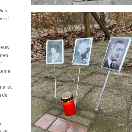
len.
horst
ieuw
omen
ar
teine
nalist
n de
/
s de