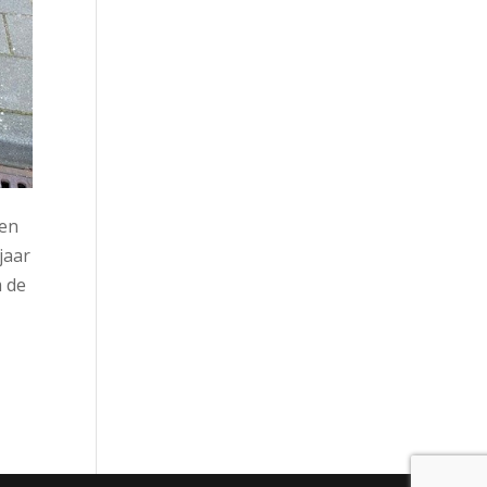
den
jaar
 de