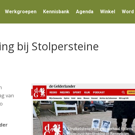
Werkgroepen
Kennisbank
Agenda
Winkel
Word 
g bij Stolpersteine
n
dag van
zo
nder