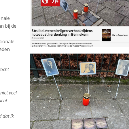
onale
n bij de
tionale
leden
tocht
niet veel
ucht
 dat ik