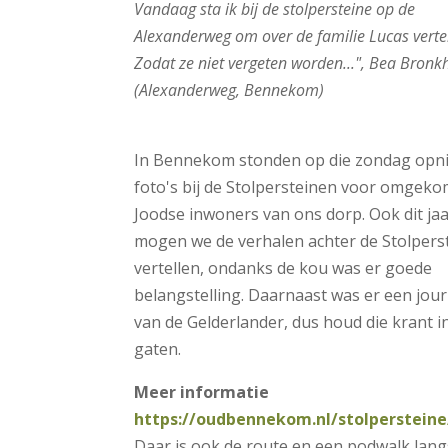
Vandaag sta ik bij de stolpersteine op de
Alexanderweg om over de familie Lucas vertel
Zodat ze niet vergeten worden...", Bea Bronk
(Alexanderweg, Bennekom)
.
In Bennekom stonden op die zondag opn
foto's bij de Stolpersteinen voor omgek
Joodse inwoners van ons dorp. Ook dit ja
mogen we de verhalen achter de Stolpers
vertellen, ondanks de kou was er goede
belangstelling. Daarnaast was er een jour
van de Gelderlander, dus houd die krant i
gaten.
Meer informatie
https://oudbennekom.nl/stolpersteine
Daar is ook de route en een podwalk lang