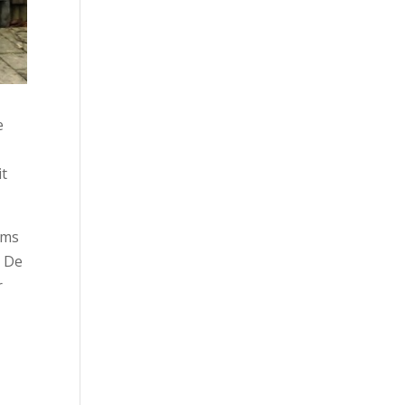
e
it
ams
n De
r