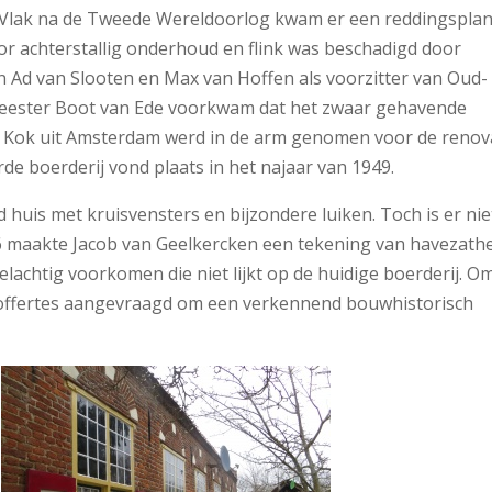
s. Vlak na de Tweede Wereldoorlog kwam er een reddingspla
oor achterstallig onderhoud en flink was beschadigd door
 Ad van Slooten en Max van Hoffen als voorzitter van Oud-
ester Boot van Ede voorkwam dat het zwaar gehavende
d Kok uit Amsterdam werd in de arm genomen voor de renova
e boerderij vond plaats in het najaar van 1949.
huis met kruisvensters en bijzondere luiken. Toch is er nie
56 maakte Jacob van Geelkercken een tekening van havezath
lachtig voorkomen die niet lijkt op de huidige boerderij. O
 offertes aangevraagd om een verkennend bouwhistorisch