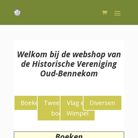
Welkom bij de webshop van
de Historische Vereniging
Oud-Bennekom
Boeken
Tweedekans
Vlag en
Diversen
boeken
Wimpel
Boeken