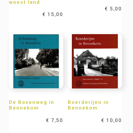
woest land
€
5,00
€
15,00
De Bovenweg in
Boerderijen in
Bennekom
Bennekom
€
7,50
€
10,00