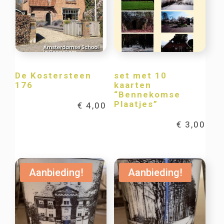
De Kostersteen
set met 10
176
kaarten
“Bennekomse
Plaatjes”
€
4,00
€
3,00
Aanbieding!
Aanbieding!