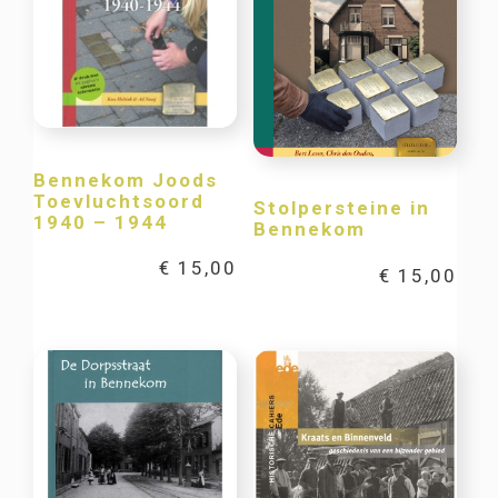
Bennekom Joods
Toevluchtsoord
Stolpersteine in
1940 – 1944
Bennekom
€
15,00
€
15,00