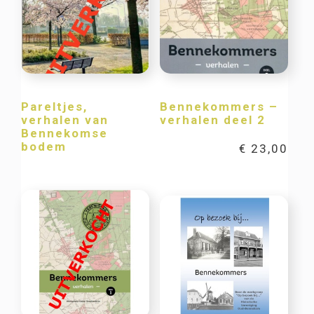
Pareltjes,
Bennekommers –
verhalen van
verhalen deel 2
Bennekomse
bodem
€
23,00