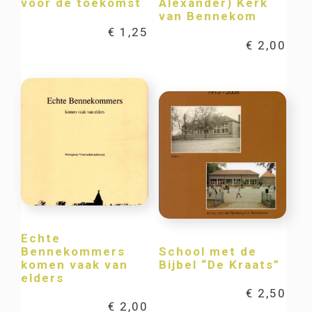
voor de toekomst
Alexander) Kerk
van Bennekom
€
1,25
€
2,00
Echte
Bennekommers
School met de
komen vaak van
Bijbel “De Kraats”
elders
€
2,50
€
2,00