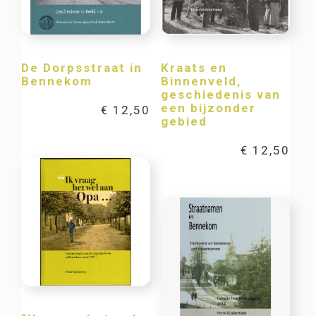
De Dorpsstraat in
Kraats en
Bennekom
Binnenveld,
geschiedenis van
een bijzonder
€
12,50
gebied
€
12,50