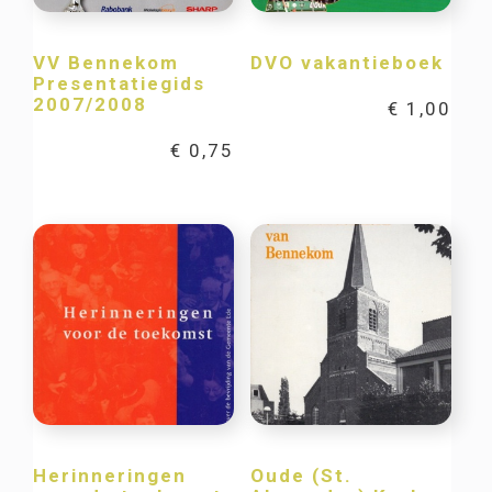
VV Bennekom
DVO vakantieboek
Presentatiegids
2007/2008
€
1,00
€
0,75
Herinneringen
Oude (St.