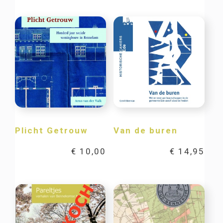
Plicht Getrouw
Van de buren
€
10,00
€
14,95