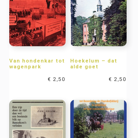
Van hondenkar tot
Hoekelum – dat
wagenpark
alde goet
€
2,50
€
2,50