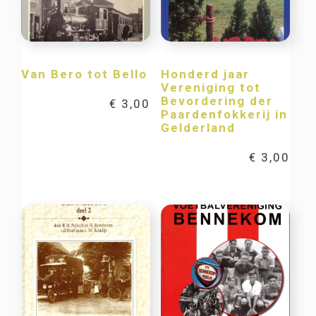
Van Bero tot Bello
Honderd jaar
Vereniging tot
Bevordering der
€
3,00
Paardenfokkerij in
Gelderland
€
3,00