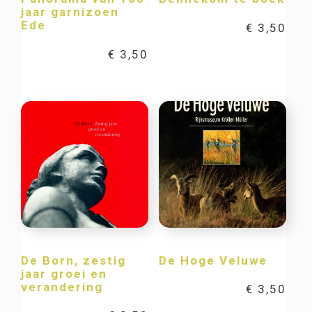
jaar garnizoen
Ede
€
3,50
€
3,50
De Born, zestig
De Hoge Veluwe
jaar groei en
verandering
€
3,50