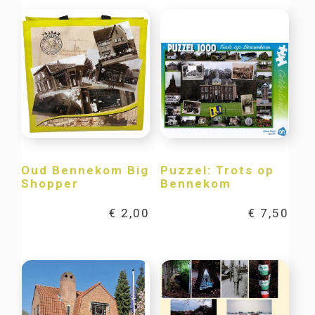
Oud Bennekom Big
Puzzel: Trots op
Shopper
Bennekom
€
2,00
€
7,50