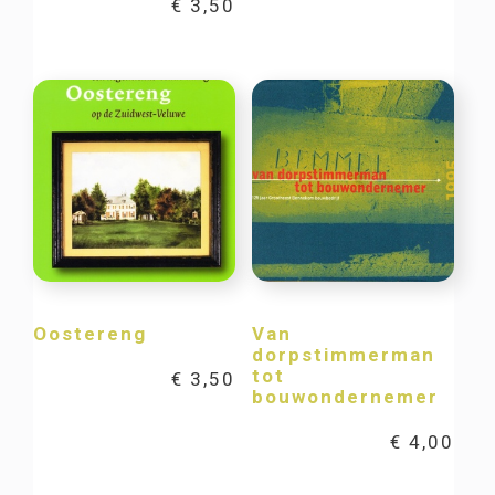
€
3,50
Oostereng
Van
dorpstimmerman
tot
€
3,50
bouwondernemer
€
4,00