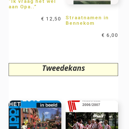
“Ik vraag het wel
aan Opa..”
Straatnamen in
€
12,50
Bennekom
€
6,00
Tweedekans