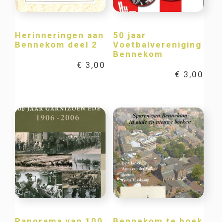
Herinneringen aan
50 jaar
Bennekom deel 2
Voetbalvereniging
Bennekom
€
3,00
€
3,00
Panorama van 100
Bennekom te boek