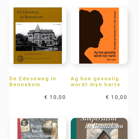
De Edeseweg in
Ag hoe gevoelig
Bennekom
wordt myn harte
€
10,00
€
10,00