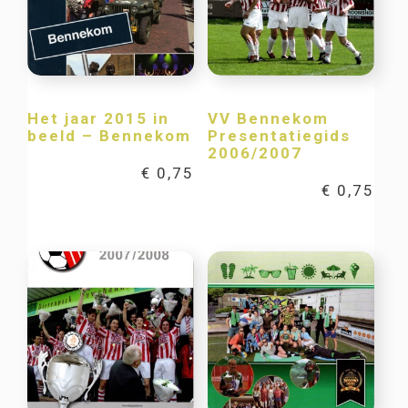
Het jaar 2015 in
VV Bennekom
beeld – Bennekom
Presentatiegids
2006/2007
€
0,75
€
0,75