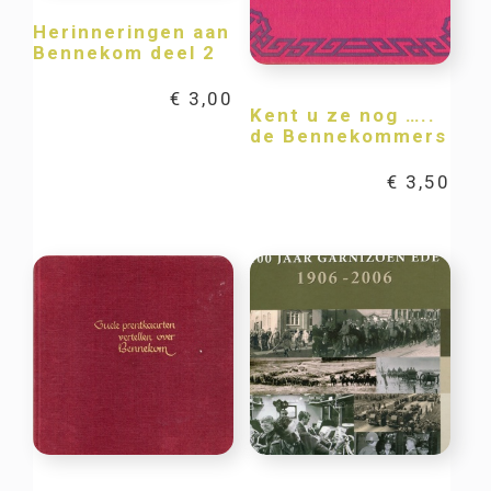
Herinneringen aan
Bennekom deel 2
€
3,00
Kent u ze nog …..
de Bennekommers
€
3,50