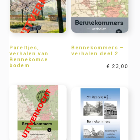
Pareltjes,
Bennekommers –
verhalen van
verhalen deel 2
Bennekomse
bodem
€
23,00