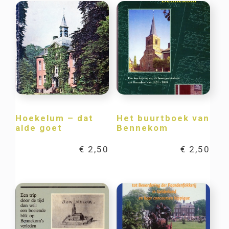
Hoekelum – dat
Het buurtboek van
alde goet
Bennekom
€
2,50
€
2,50