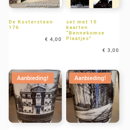
De Kostersteen
set met 10
176
kaarten
“Bennekomse
Plaatjes”
€
4,00
€
3,00
Aanbieding!
Aanbieding!