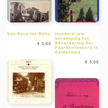
Van Bero tot Bello
Honderd jaar
Vereniging tot
Bevordering der
€
3,00
Paardenfokkerij in
Gelderland
€
3,00