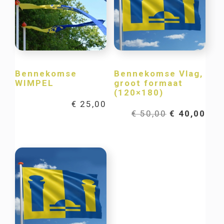
Bennekomse
Bennekomse Vlag,
WIMPEL
groot formaat
(120×180)
€
25,00
Oorspronkel
Hui
€
50,00
€
40,00
prijs
prij
was:
is:
€ 50,00.
€ 40