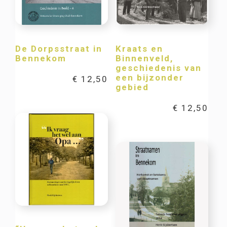
De Dorpsstraat in
Kraats en
Bennekom
Binnenveld,
geschiedenis van
een bijzonder
€
12,50
gebied
€
12,50