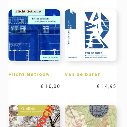
Plicht Getrouw
Van de buren
€
10,00
€
14,95