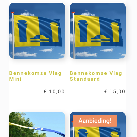
Bennekomse Vlag
Bennekomse Vlag
Mini
Standaard
€
10,00
€
15,00
Aanbieding!