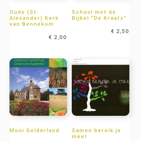
Oude (St.
School met de
Alexander) Kerk
Bijbel “De Kraats”
van Bennekom
€
2,50
€
2,00
Mooi Gelderland
Samen bereik je
meer