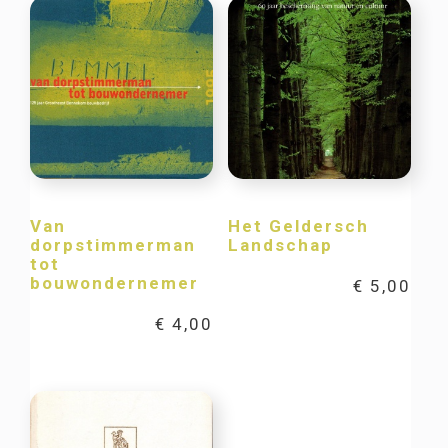
Van
Het Geldersch
dorpstimmerman
Landschap
tot
bouwondernemer
€
5,00
€
4,00