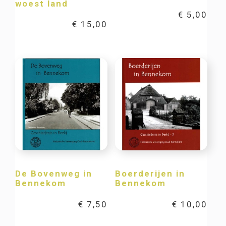
woest land
€
5,00
€
15,00
De Bovenweg in
Boerderijen in
Bennekom
Bennekom
€
7,50
€
10,00