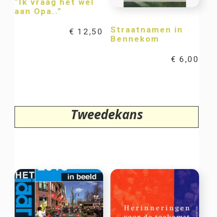
“Ik vraag het wel
aan Opa..”
Straatnamen in
€
12,50
Bennekom
€
6,00
Tweedekans