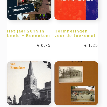
Het jaar 2015 in
Herinneringen
beeld – Bennekom
voor de toekomst
€
0,75
€
1,25