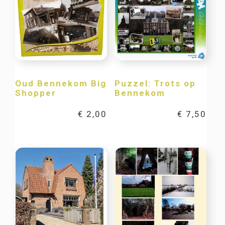
Oud Bennekom Big
Puzzel: Trots op
Shopper
Bennekom
€
2,00
€
7,50