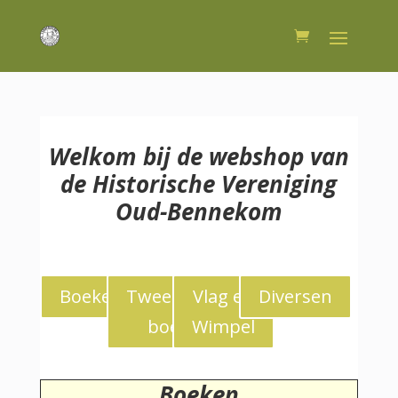
Welkom bij de webshop van
de Historische Vereniging
Oud-Bennekom
Boeken
Tweedekans
Vlag en
Diversen
boeken
Wimpel
Boeken