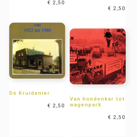
€
2,50
€
2,50
De Kruidenier
Van hondenkar tot
wagenpark
€
2,50
€
2,50