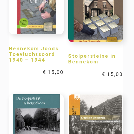
Bennekom Joods
Toevluchtsoord
Stolpersteine in
1940 – 1944
Bennekom
€
15,00
€
15,00