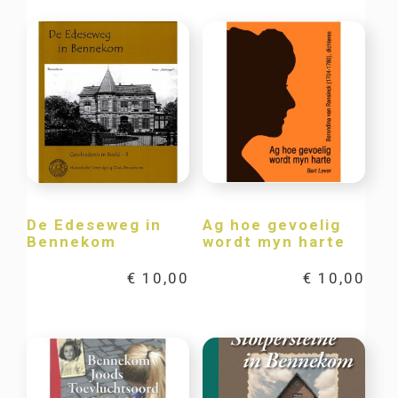
De Edeseweg in
Ag hoe gevoelig
Bennekom
wordt myn harte
€
10,00
€
10,00