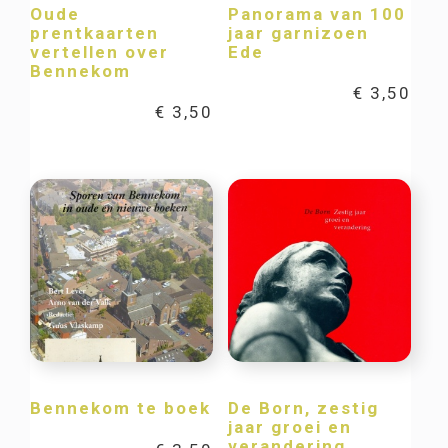
Oude
Panorama van 100
prentkaarten
jaar garnizoen
vertellen over
Ede
Bennekom
€
3,50
€
3,50
Bennekom te boek
De Born, zestig
jaar groei en
verandering