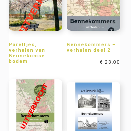
Pareltjes,
Bennekommers –
verhalen van
verhalen deel 2
Bennekomse
bodem
€
23,00