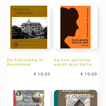
De Edeseweg in
Ag hoe gevoelig
Bennekom
wordt myn harte
€
10,00
€
10,00