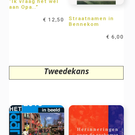
“Ik vraag het wel
aan Opa..”
Straatnamen in
€
12,50
Bennekom
€
6,00
Tweedekans