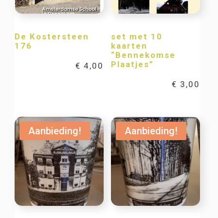
De Kostersteen
set met 10
176
kaarten
“Bennekomse
Plaatjes”
€
4,00
€
3,00
Aanbieding!
Aanbieding!