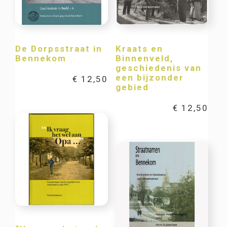
De Dorpsstraat in
Kraats en
Bennekom
Binnenveld,
geschiedenis van
een bijzonder
€
12,50
gebied
€
12,50