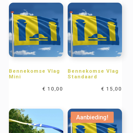
Bennekomse Vlag
Bennekomse Vlag
Mini
Standaard
€
10,00
€
15,00
Aanbieding!