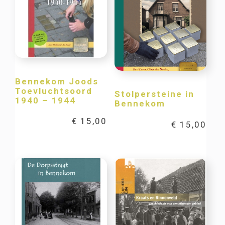
Bennekom Joods
Toevluchtsoord
Stolpersteine in
1940 – 1944
Bennekom
€
15,00
€
15,00