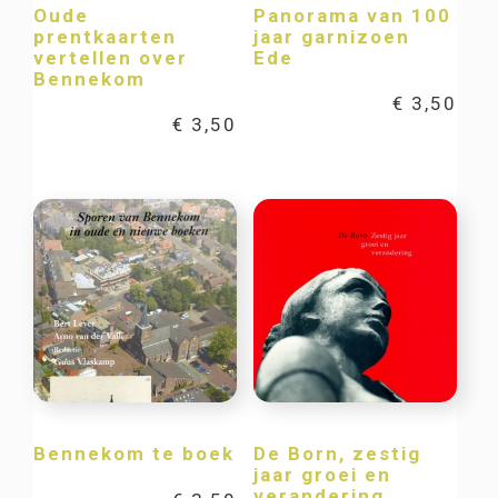
Oude
Panorama van 100
prentkaarten
jaar garnizoen
vertellen over
Ede
Bennekom
€
3,50
€
3,50
Bennekom te boek
De Born, zestig
jaar groei en
verandering