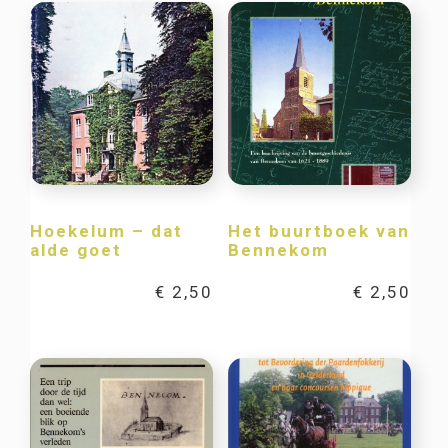
Hoekelum – dat
Het buurtboek van
alde goet
Bennekom
€
2,50
€
2,50