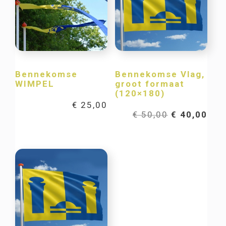
Bennekomse
Bennekomse Vlag,
WIMPEL
groot formaat
(120×180)
€
25,00
Oorspronkel
Hui
€
50,00
€
40,00
prijs
prij
was:
is:
€ 50,00.
€ 40