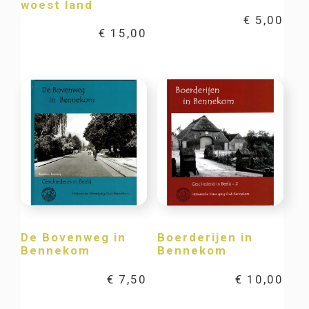
woest land
€
5,00
€
15,00
De Bovenweg in
Boerderijen in
Bennekom
Bennekom
€
7,50
€
10,00