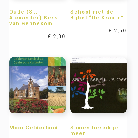
Oude (St.
School met de
Alexander) Kerk
Bijbel “De Kraats”
van Bennekom
€
2,50
€
2,00
Mooi Gelderland
Samen bereik je
meer