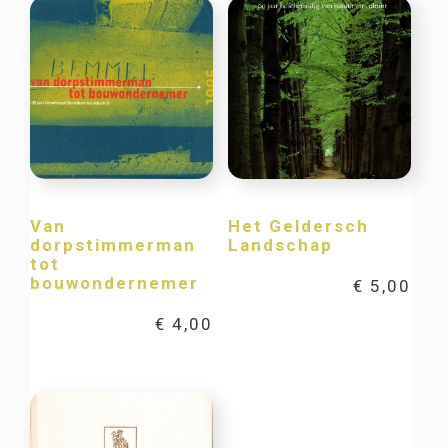
Van
Het Geldersch
dorpstimmerman
Landschap
tot
bouwondernemer
€
5,00
€
4,00