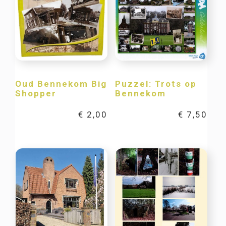
Oud Bennekom Big
Puzzel: Trots op
Shopper
Bennekom
€
2,00
€
7,50