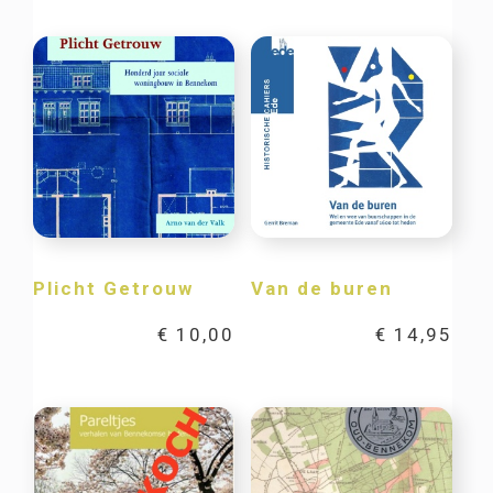
Plicht Getrouw
Van de buren
€
10,00
€
14,95