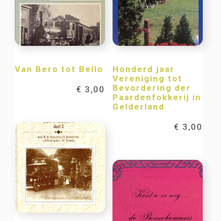
Van Bero tot Bello
Honderd jaar
Vereniging tot
Bevordering der
€
3,00
Paardenfokkerij in
Gelderland
€
3,00