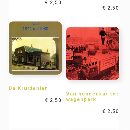
€
2,50
€
2,50
De Kruidenier
Van hondenkar tot
wagenpark
€
2,50
€
2,50