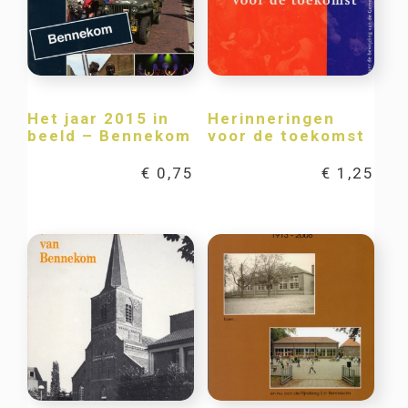
Het jaar 2015 in
Herinneringen
beeld – Bennekom
voor de toekomst
€
0,75
€
1,25