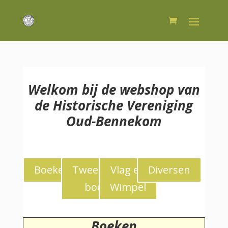
Welkom bij de webshop van
de Historische Vereniging
Oud-Bennekom
Boeken
Tweedekans
Vlag en
Diversen
boeken
Wimpel
Boeken