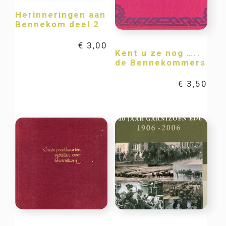
Herinneringen aan
Bennekom deel 2
€
3,00
Kent u ze nog …..
de Bennekommers
€
3,50