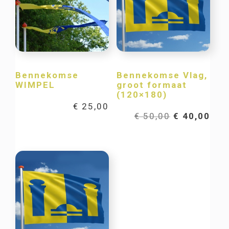
Bennekomse
Bennekomse Vlag,
WIMPEL
groot formaat
(120×180)
€
25,00
Oorspronkel
Hui
€
50,00
€
40,00
prijs
prij
was:
is:
€ 50,00.
€ 40