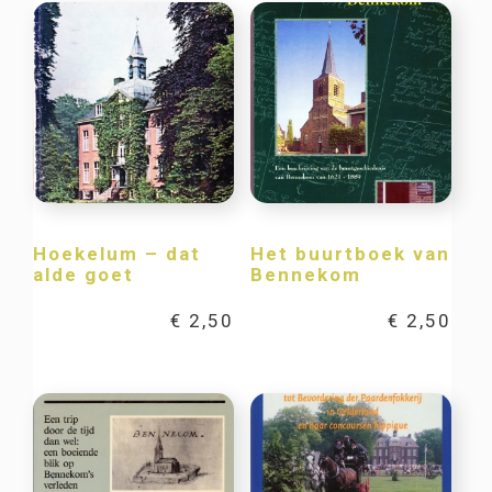
Hoekelum – dat
Het buurtboek van
alde goet
Bennekom
€
2,50
€
2,50