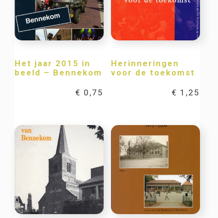
Het jaar 2015 in
Herinneringen
beeld – Bennekom
voor de toekomst
€
0,75
€
1,25