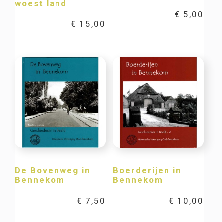
woest land
€
5,00
€
15,00
De Bovenweg in
Boerderijen in
Bennekom
Bennekom
€
7,50
€
10,00