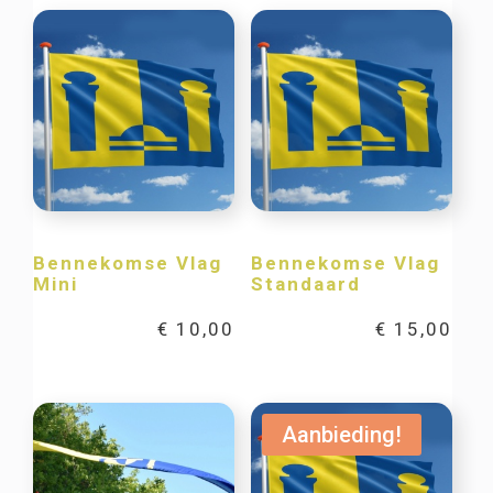
Bennekomse Vlag
Bennekomse Vlag
Mini
Standaard
€
10,00
€
15,00
Aanbieding!