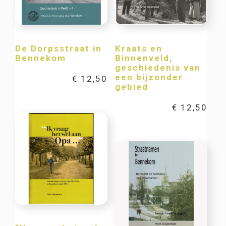
De Dorpsstraat in
Kraats en
Bennekom
Binnenveld,
geschiedenis van
een bijzonder
€
12,50
gebied
€
12,50