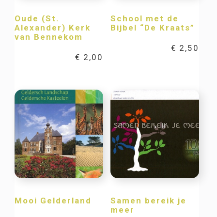
Oude (St.
School met de
Alexander) Kerk
Bijbel “De Kraats”
van Bennekom
€
2,50
€
2,00
Mooi Gelderland
Samen bereik je
meer