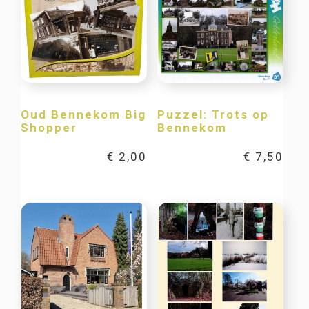
Oud Bennekom Big
Puzzel: Trots op
Shopper
Bennekom
€
2,00
€
7,50