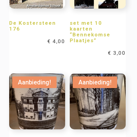
De Kostersteen
set met 10
176
kaarten
“Bennekomse
Plaatjes”
€
4,00
€
3,00
Aanbieding!
Aanbieding!