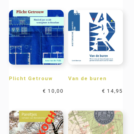
Plicht Getrouw
Van de buren
€
10,00
€
14,95