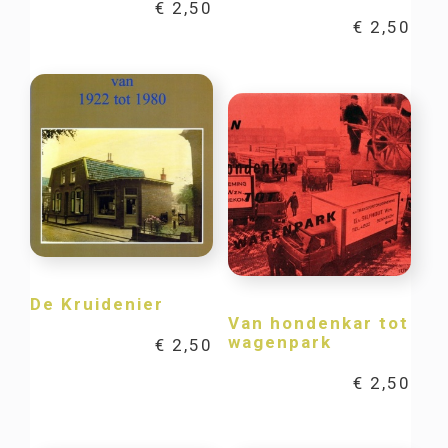
€
2,50
€
2,50
De Kruidenier
Van hondenkar tot
wagenpark
€
2,50
€
2,50