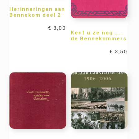
Herinneringen aan
Bennekom deel 2
€
3,00
Kent u ze nog …..
de Bennekommers
€
3,50