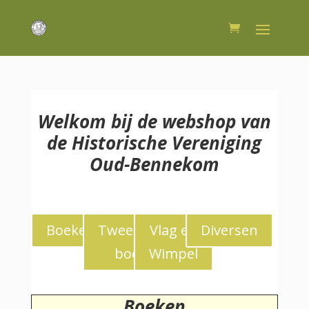
Welkom bij de webshop van
de Historische Vereniging
Oud-Bennekom
Boeken
Tweedekans
Vlag en
Diversen
boeken
Wimpel
Boeken