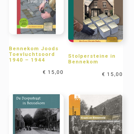
Bennekom Joods
Toevluchtsoord
Stolpersteine in
1940 – 1944
Bennekom
€
15,00
€
15,00