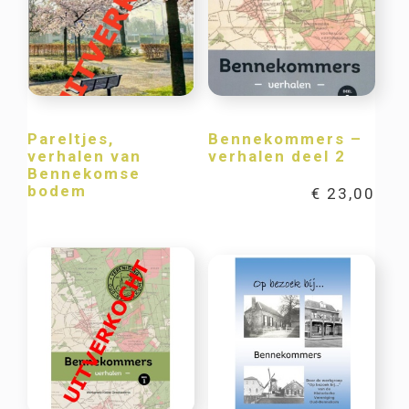
Pareltjes,
Bennekommers –
verhalen van
verhalen deel 2
Bennekomse
bodem
€
23,00