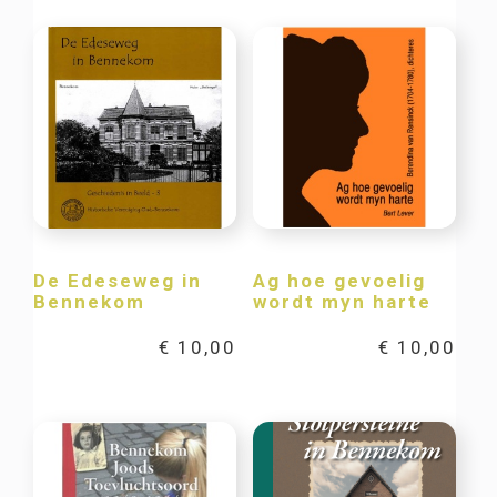
De Edeseweg in
Ag hoe gevoelig
Bennekom
wordt myn harte
€
10,00
€
10,00