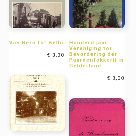
Van Bero tot Bello
Honderd jaar
Vereniging tot
Bevordering der
€
3,00
Paardenfokkerij in
Gelderland
€
3,00