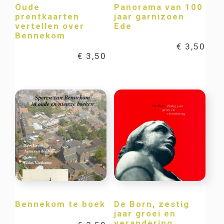
Oude
Panorama van 100
prentkaarten
jaar garnizoen
vertellen over
Ede
Bennekom
€
3,50
€
3,50
Bennekom te boek
De Born, zestig
jaar groei en
verandering