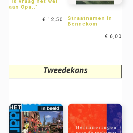
“Ik vraag het wel
aan Opa..”
Straatnamen in
€
12,50
Bennekom
€
6,00
Tweedekans