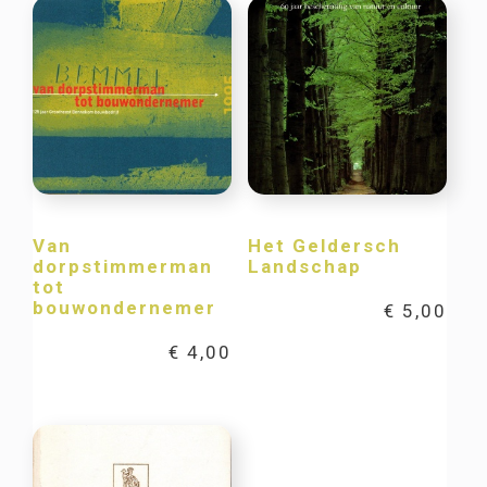
Van
Het Geldersch
dorpstimmerman
Landschap
tot
bouwondernemer
€
5,00
€
4,00