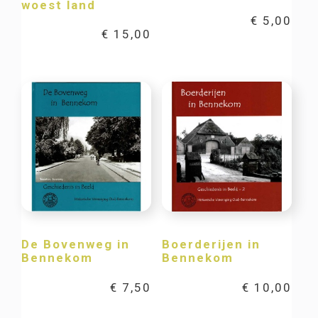
woest land
€
5,00
€
15,00
De Bovenweg in
Boerderijen in
Bennekom
Bennekom
€
7,50
€
10,00