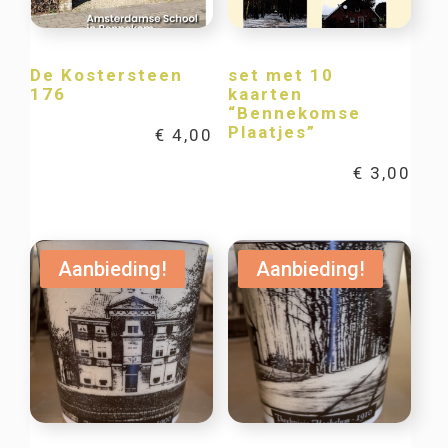
De Kostersteen
set met 10
176
kaarten
“Bennekomse
Plaatjes”
€
4,00
€
3,00
Aanbieding!
Aanbieding!