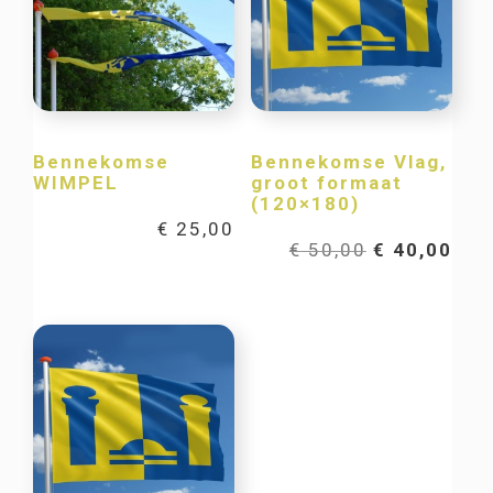
Bennekomse
Bennekomse Vlag,
WIMPEL
groot formaat
(120×180)
€
25,00
Oorspronkel
Hui
€
50,00
€
40,00
prijs
prij
was:
is:
€ 50,00.
€ 40