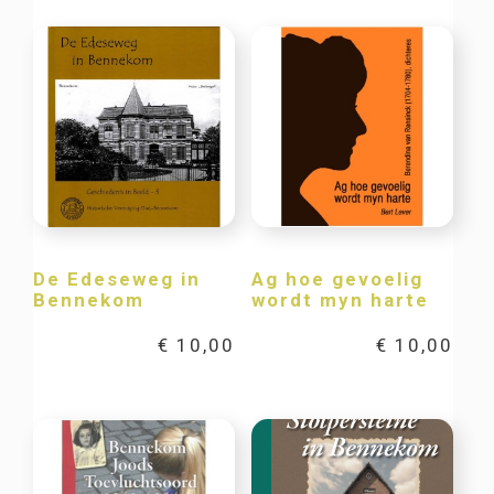
De Edeseweg in
Ag hoe gevoelig
Bennekom
wordt myn harte
€
10,00
€
10,00