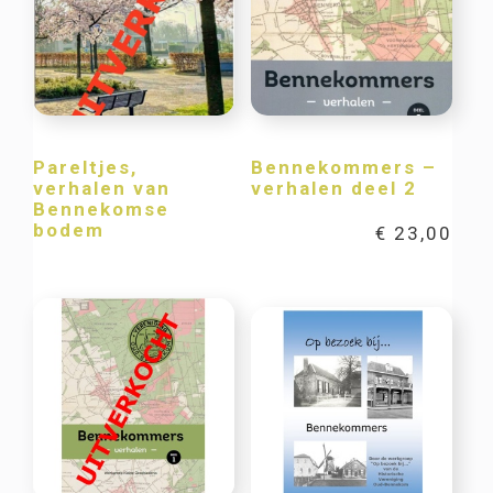
Pareltjes,
Bennekommers –
verhalen van
verhalen deel 2
Bennekomse
bodem
€
23,00