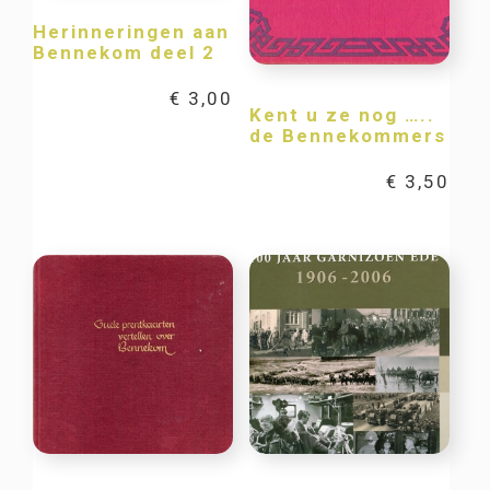
Herinneringen aan
Bennekom deel 2
€
3,00
Kent u ze nog …..
de Bennekommers
€
3,50