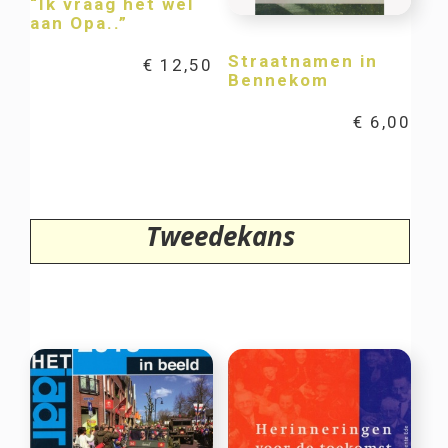
“Ik vraag het wel
aan Opa..”
Straatnamen in
€
12,50
Bennekom
€
6,00
Tweedekans