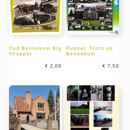
Oud Bennekom Big
Puzzel: Trots op
Shopper
Bennekom
€
2,00
€
7,50