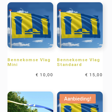
Bennekomse Vlag
Bennekomse Vlag
Mini
Standaard
€
10,00
€
15,00
Aanbieding!