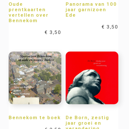
Oude
Panorama van 100
prentkaarten
jaar garnizoen
vertellen over
Ede
Bennekom
€
3,50
€
3,50
Bennekom te boek
De Born, zestig
jaar groei en
verandering