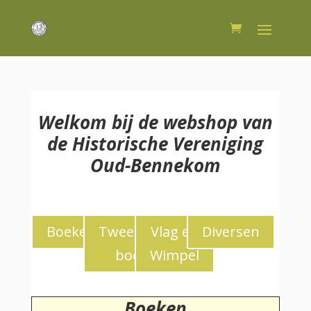
Welkom bij de webshop van
de Historische Vereniging
Oud-Bennekom
Boeken
Tweedekans
Vlag en
Diversen
boeken
Wimpel
Boeken