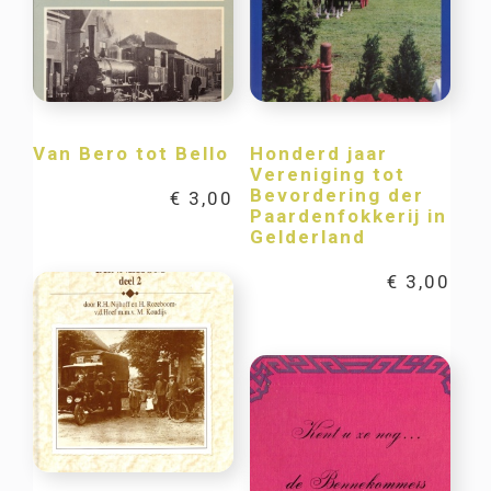
Van Bero tot Bello
Honderd jaar
Vereniging tot
Bevordering der
€
3,00
Paardenfokkerij in
Gelderland
€
3,00