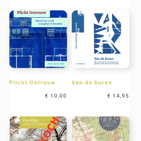
Plicht Getrouw
Van de buren
€
10,00
€
14,95