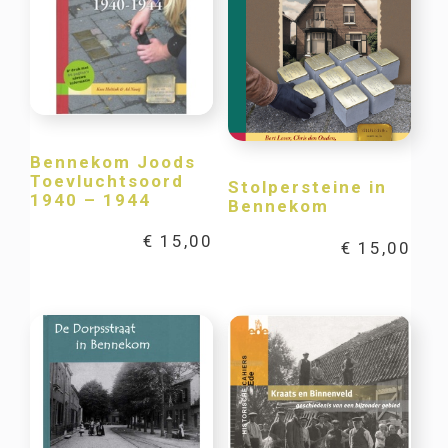
Bennekom Joods
Toevluchtsoord
Stolpersteine in
1940 – 1944
Bennekom
€
15,00
€
15,00