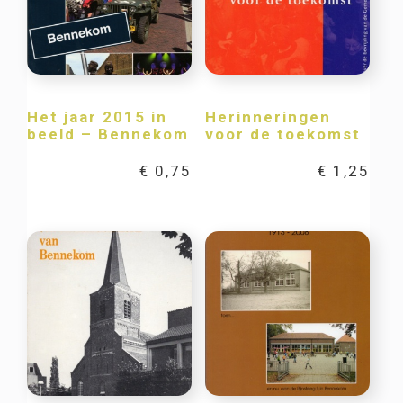
Het jaar 2015 in
Herinneringen
beeld – Bennekom
voor de toekomst
€
0,75
€
1,25