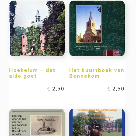
Hoekelum – dat
Het buurtboek van
alde goet
Bennekom
€
2,50
€
2,50