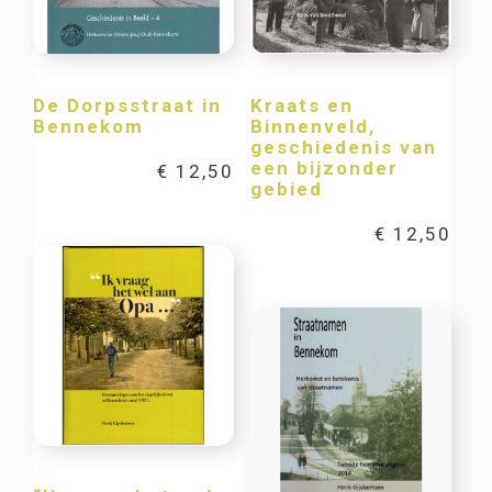
De Dorpsstraat in
Kraats en
Bennekom
Binnenveld,
geschiedenis van
een bijzonder
€
12,50
gebied
€
12,50