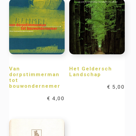
Van
Het Geldersch
dorpstimmerman
Landschap
tot
bouwondernemer
€
5,00
€
4,00