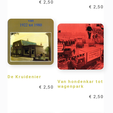
€
2,50
€
2,50
De Kruidenier
Van hondenkar tot
wagenpark
€
2,50
€
2,50