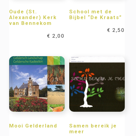
Oude (St.
School met de
Alexander) Kerk
Bijbel “De Kraats”
van Bennekom
€
2,50
€
2,00
Mooi Gelderland
Samen bereik je
meer