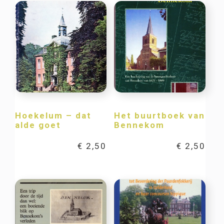
Hoekelum – dat
Het buurtboek van
alde goet
Bennekom
€
2,50
€
2,50