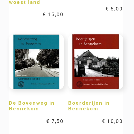
woest land
€
5,00
€
15,00
De Bovenweg in
Boerderijen in
Bennekom
Bennekom
€
7,50
€
10,00