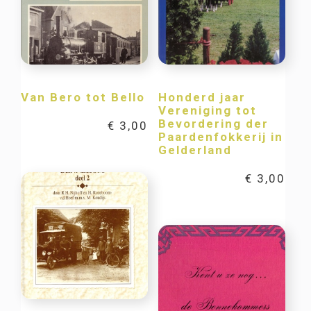
Van Bero tot Bello
Honderd jaar
Vereniging tot
Bevordering der
€
3,00
Paardenfokkerij in
Gelderland
€
3,00