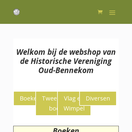
Welkom bij de webshop van
de Historische Vereniging
Oud-Bennekom
Boeken
Tweedekans
Vlag en
Diversen
boeken
Wimpel
Boeken