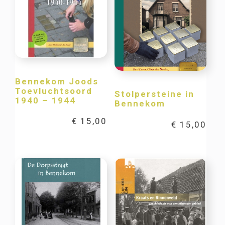
Bennekom Joods
Toevluchtsoord
Stolpersteine in
1940 – 1944
Bennekom
€
15,00
€
15,00