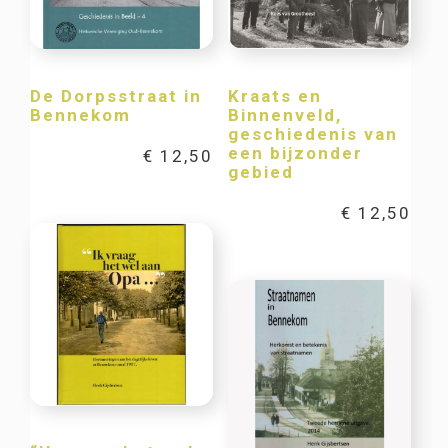
De Dorpsstraat in
Kraats en
Bennekom
Binnenveld,
geschiedenis van
een bijzonder
€
12,50
gebied
€
12,50