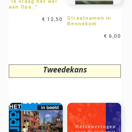
“Ik vraag het wel
aan Opa..”
Straatnamen in
€
12,50
Bennekom
€
6,00
Tweedekans