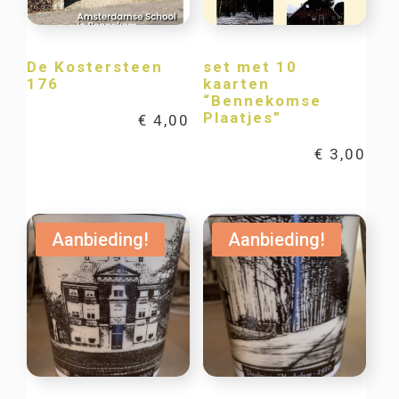
De Kostersteen
set met 10
176
kaarten
“Bennekomse
Plaatjes”
€
4,00
€
3,00
Aanbieding!
Aanbieding!