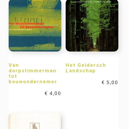
Van
Het Geldersch
dorpstimmerman
Landschap
tot
bouwondernemer
€
5,00
€
4,00