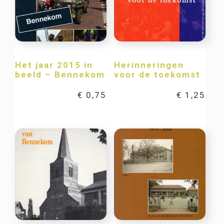
Het jaar 2015 in
Herinneringen
beeld – Bennekom
voor de toekomst
€
0,75
€
1,25