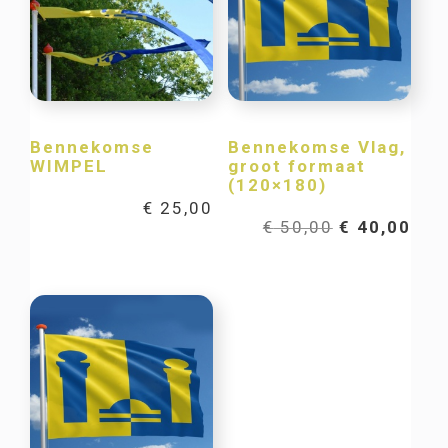
Bennekomse
Bennekomse Vlag,
WIMPEL
groot formaat
(120×180)
€
25,00
Oorspronkel
Hui
€
50,00
€
40,00
prijs
prij
was:
is:
€ 50,00.
€ 40