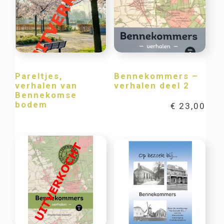
Pareltjes,
Bennekommers –
verhalen van
verhalen deel 2
Bennekomse
bodem
€
23,00