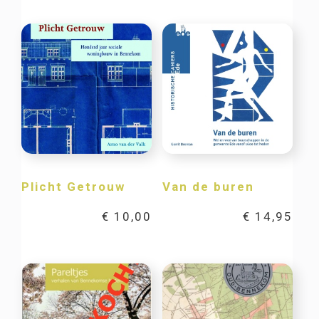
Plicht Getrouw
Van de buren
€
10,00
€
14,95