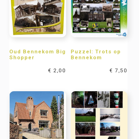
Oud Bennekom Big
Puzzel: Trots op
Shopper
Bennekom
€
2,00
€
7,50