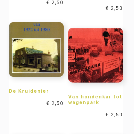
€
2,50
€
2,50
De Kruidenier
Van hondenkar tot
wagenpark
€
2,50
€
2,50