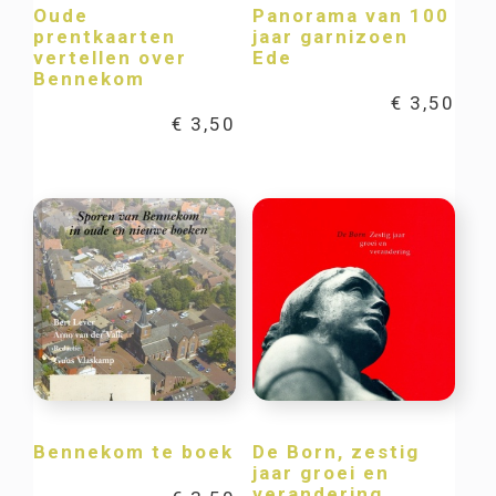
Oude
Panorama van 100
prentkaarten
jaar garnizoen
vertellen over
Ede
Bennekom
€
3,50
€
3,50
Bennekom te boek
De Born, zestig
jaar groei en
verandering