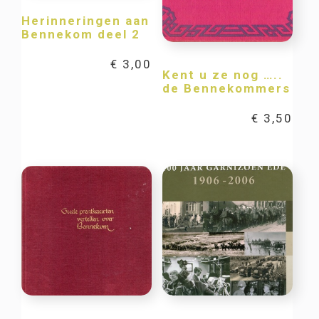
Herinneringen aan
Bennekom deel 2
€
3,00
Kent u ze nog …..
de Bennekommers
€
3,50