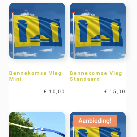
Bennekomse Vlag
Bennekomse Vlag
Mini
Standaard
€
10,00
€
15,00
Aanbieding!