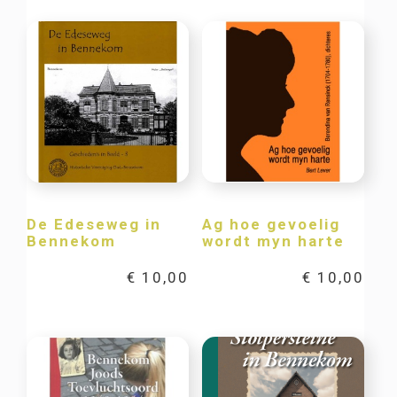
De Edeseweg in
Ag hoe gevoelig
Bennekom
wordt myn harte
€
10,00
€
10,00