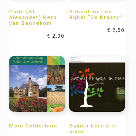
Oude (St.
School met de
Alexander) Kerk
Bijbel “De Kraats”
van Bennekom
€
2,50
€
2,00
Mooi Gelderland
Samen bereik je
meer