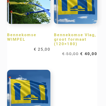
Bennekomse
Bennekomse Vlag,
WIMPEL
groot formaat
(120×180)
€
25,00
Oorspronkel
Hui
€
50,00
€
40,00
prijs
prij
was:
is:
€ 50,00.
€ 40