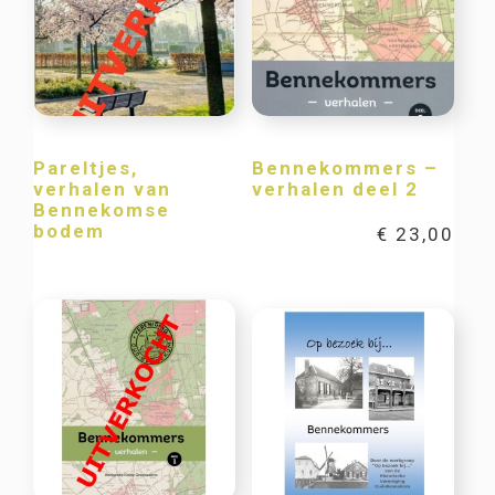
Pareltjes,
Bennekommers –
verhalen van
verhalen deel 2
Bennekomse
bodem
€
23,00