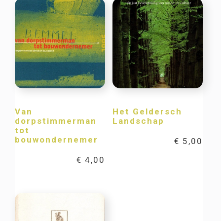
Van
Het Geldersch
dorpstimmerman
Landschap
tot
bouwondernemer
€
5,00
€
4,00