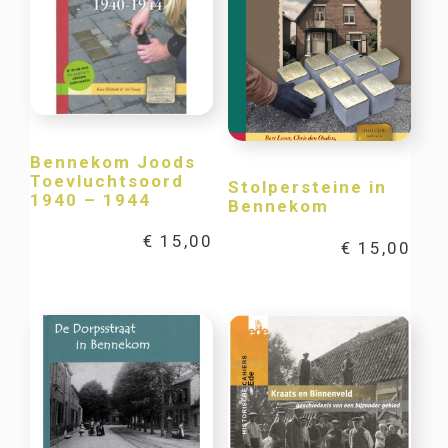
Bennekom Joods
Toevluchtsoord
Stolpersteine in
1940 – 1944
Bennekom
€
15,00
€
15,00