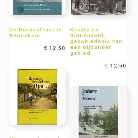
De Dorpsstraat in
Kraats en
Bennekom
Binnenveld,
geschiedenis van
een bijzonder
€
12,50
gebied
€
12,50