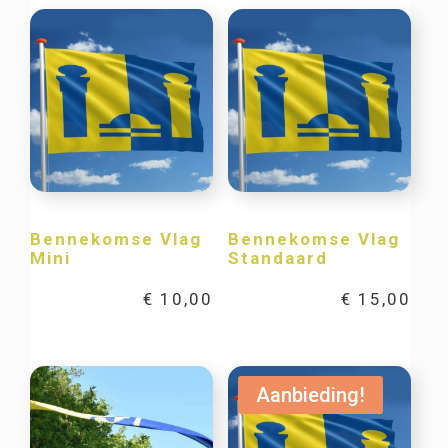
Bennekomse Vlag
Bennekomse Vlag
Mini
Standaard
€
10,00
€
15,00
Aanbieding!