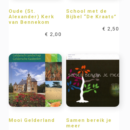
Oude (St.
School met de
Alexander) Kerk
Bijbel “De Kraats”
van Bennekom
€
2,50
€
2,00
Mooi Gelderland
Samen bereik je
meer