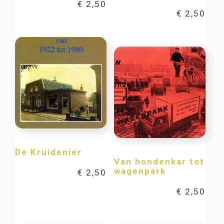
€
2,50
€
2,50
De Kruidenier
Van hondenkar tot
wagenpark
€
2,50
€
2,50