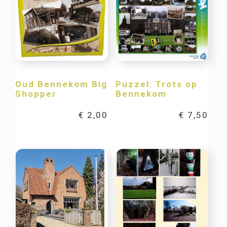
Oud Bennekom Big
Puzzel: Trots op
Shopper
Bennekom
€
2,00
€
7,50