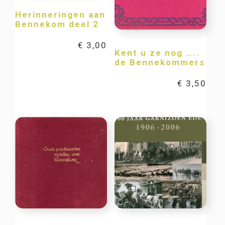
Herinneringen aan
Bennekom deel 2
€
3,00
Kent u ze nog …..
de Bennekommers
€
3,50