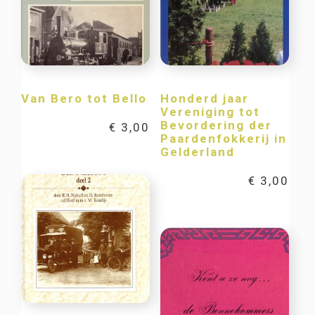
Van Bero tot Bello
Honderd jaar
Vereniging tot
Bevordering der
€
3,00
Paardenfokkerij in
Gelderland
€
3,00