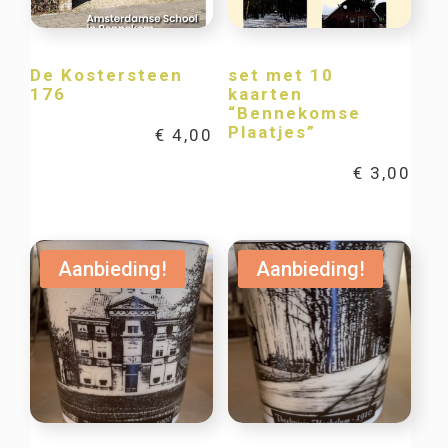
De Kostersteen
set met 10
176
kaarten
“Bennekomse
Plaatjes”
€
4,00
€
3,00
Aanbieding!
Aanbieding!