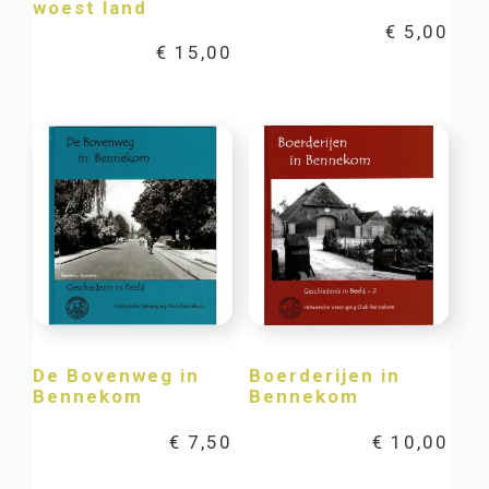
woest land
€
5,00
€
15,00
De Bovenweg in
Boerderijen in
Bennekom
Bennekom
€
7,50
€
10,00