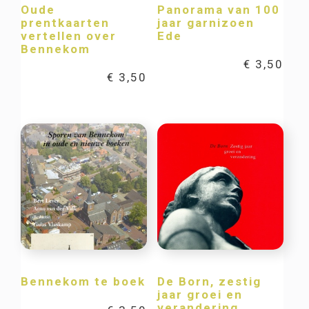
Oude
Panorama van 100
prentkaarten
jaar garnizoen
vertellen over
Ede
Bennekom
€
3,50
€
3,50
Bennekom te boek
De Born, zestig
jaar groei en
verandering