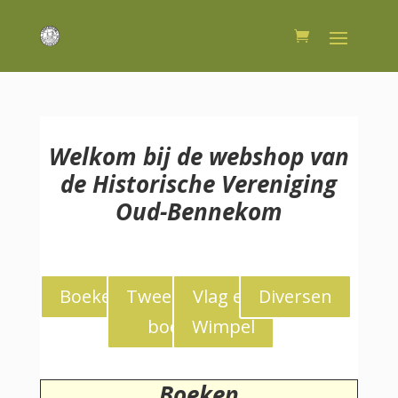
Welkom bij de webshop van
de Historische Vereniging
Oud-Bennekom
Boeken
Tweedekans
Vlag en
Diversen
boeken
Wimpel
Boeken