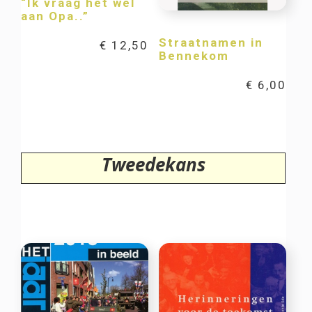
“Ik vraag het wel
aan Opa..”
Straatnamen in
€
12,50
Bennekom
€
6,00
Tweedekans