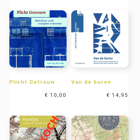
Plicht Getrouw
Van de buren
€
10,00
€
14,95