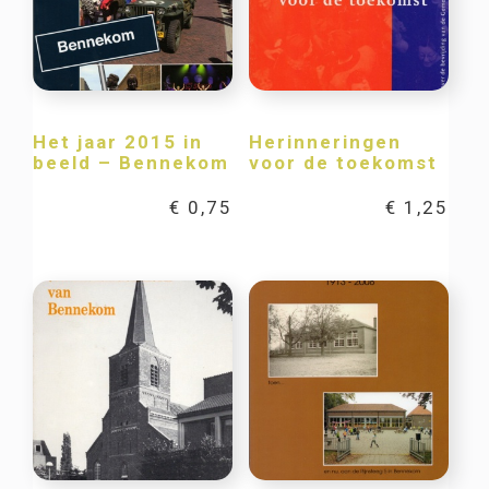
Het jaar 2015 in
Herinneringen
beeld – Bennekom
voor de toekomst
€
0,75
€
1,25