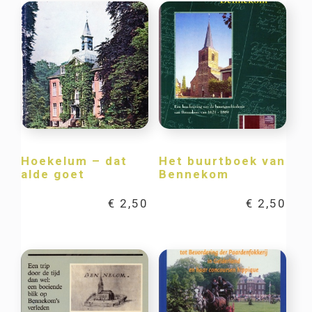
Hoekelum – dat
Het buurtboek van
alde goet
Bennekom
€
2,50
€
2,50