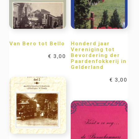
Van Bero tot Bello
Honderd jaar
Vereniging tot
Bevordering der
€
3,00
Paardenfokkerij in
Gelderland
€
3,00