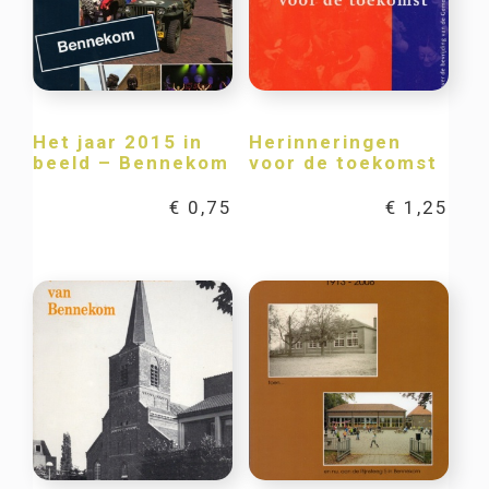
Het jaar 2015 in
Herinneringen
beeld – Bennekom
voor de toekomst
€
0,75
€
1,25