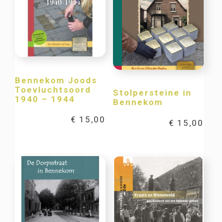
Bennekom Joods
Toevluchtsoord
Stolpersteine in
1940 – 1944
Bennekom
€
15,00
€
15,00