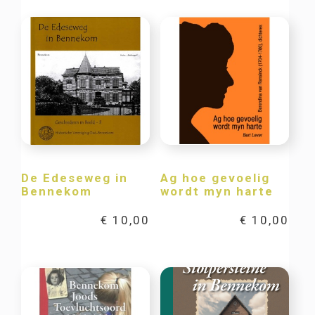
De Edeseweg in
Ag hoe gevoelig
Bennekom
wordt myn harte
€
10,00
€
10,00