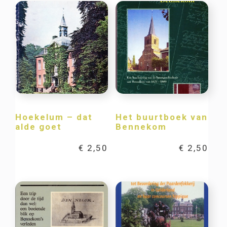
Hoekelum – dat
Het buurtboek van
alde goet
Bennekom
€
2,50
€
2,50