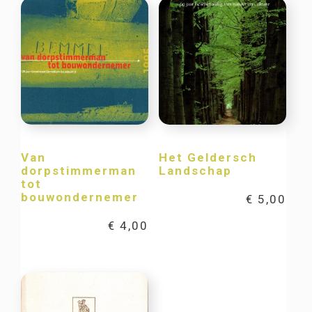
Van
Het Geldersch
dorpstimmerman
Landschap
tot
bouwondernemer
€
5,00
€
4,00