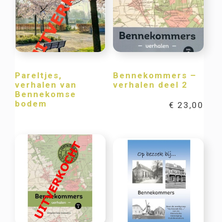
Pareltjes,
Bennekommers –
verhalen van
verhalen deel 2
Bennekomse
bodem
€
23,00