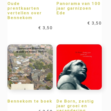
Oude
Panorama van 100
prentkaarten
jaar garnizoen
vertellen over
Ede
Bennekom
€
3,50
€
3,50
Bennekom te boek
De Born, zestig
jaar groei en
verandering