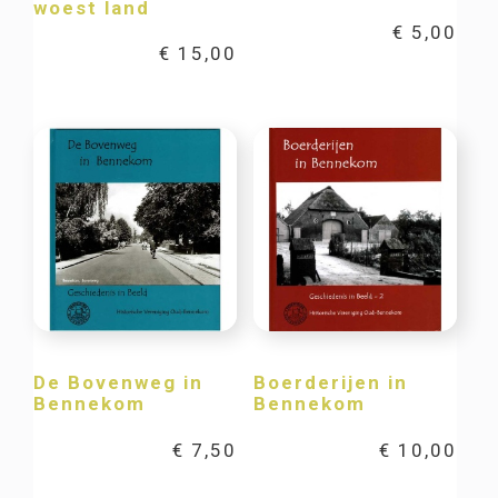
woest land
€
5,00
€
15,00
De Bovenweg in
Boerderijen in
Bennekom
Bennekom
€
7,50
€
10,00