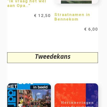
“Ik vraag het wel
aan Opa..”
Straatnamen in
€
12,50
Bennekom
€
6,00
Tweedekans