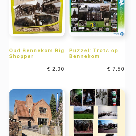
Oud Bennekom Big
Puzzel: Trots op
Shopper
Bennekom
€
2,00
€
7,50