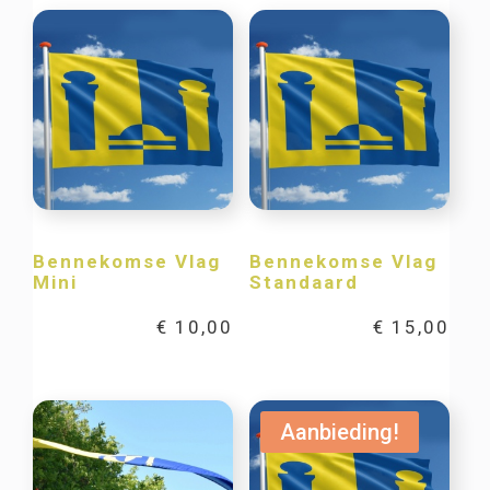
Bennekomse Vlag
Bennekomse Vlag
Mini
Standaard
€
10,00
€
15,00
Aanbieding!