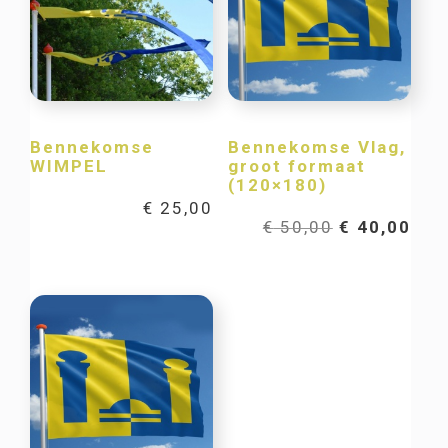
Bennekomse
Bennekomse Vlag,
WIMPEL
groot formaat
(120×180)
€
25,00
Oorspronkel
Hui
€
50,00
€
40,00
prijs
prij
was:
is:
€ 50,00.
€ 40