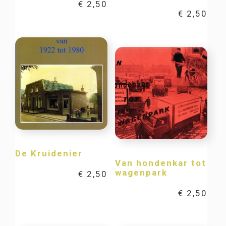
€
2,50
€
2,50
De Kruidenier
Van hondenkar tot
wagenpark
€
2,50
€
2,50