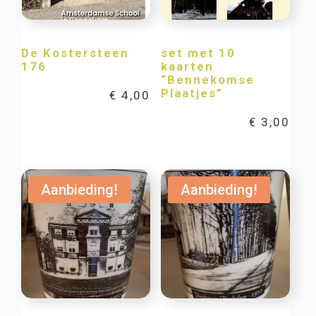
De Kostersteen
set met 10
176
kaarten
“Bennekomse
Plaatjes”
€
4,00
€
3,00
Aanbieding!
Aanbieding!