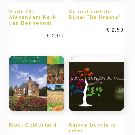
Oude (St.
School met de
Alexander) Kerk
Bijbel “De Kraats”
van Bennekom
€
2,50
€
2,00
Mooi Gelderland
Samen bereik je
meer