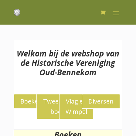
Welkom bij de webshop van
de Historische Vereniging
Oud-Bennekom
Boeken
Tweedekans
Vlag en
Diversen
boeken
Wimpel
Boeken