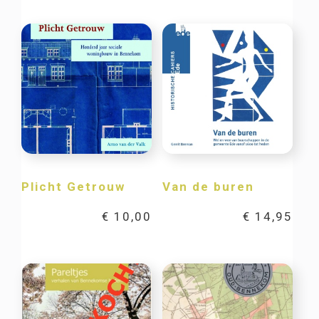
Plicht Getrouw
Van de buren
€
10,00
€
14,95