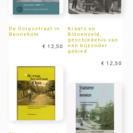
De Dorpsstraat in
Kraats en
Bennekom
Binnenveld,
geschiedenis van
een bijzonder
€
12,50
gebied
€
12,50