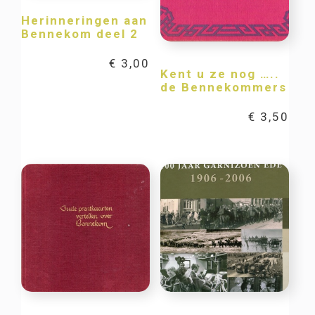
Herinneringen aan
Bennekom deel 2
€
3,00
Kent u ze nog …..
de Bennekommers
€
3,50