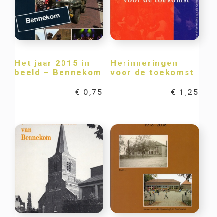
Het jaar 2015 in
Herinneringen
beeld – Bennekom
voor de toekomst
€
0,75
€
1,25