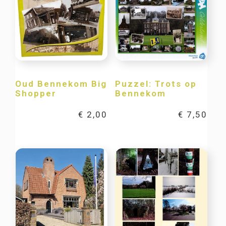
Oud Bennekom Big
Puzzel: Trots op
Shopper
Bennekom
€
2,00
€
7,50