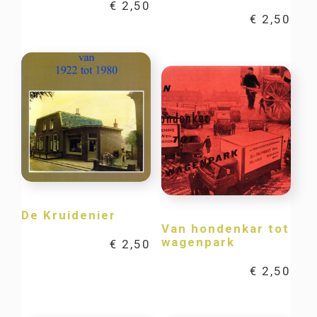
€
2,50
€
2,50
De Kruidenier
Van hondenkar tot
wagenpark
€
2,50
€
2,50