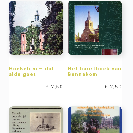
Hoekelum – dat
Het buurtboek van
alde goet
Bennekom
€
2,50
€
2,50