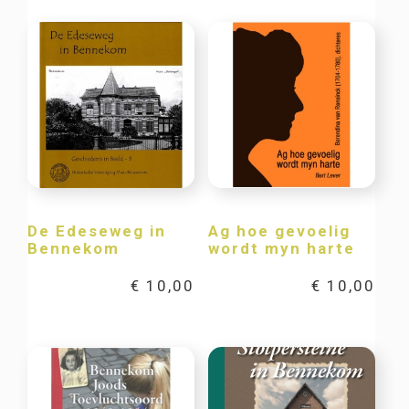
De Edeseweg in
Ag hoe gevoelig
Bennekom
wordt myn harte
€
10,00
€
10,00