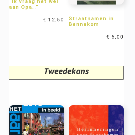
“Ik vraag het wel
aan Opa..”
Straatnamen in
€
12,50
Bennekom
€
6,00
Tweedekans