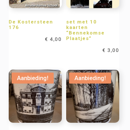
De Kostersteen
set met 10
176
kaarten
“Bennekomse
Plaatjes”
€
4,00
€
3,00
Aanbieding!
Aanbieding!