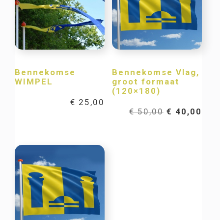
Bennekomse
Bennekomse Vlag,
WIMPEL
groot formaat
(120×180)
€
25,00
Oorspronkel
Hui
€
50,00
€
40,00
prijs
prij
was:
is:
€ 50,00.
€ 40