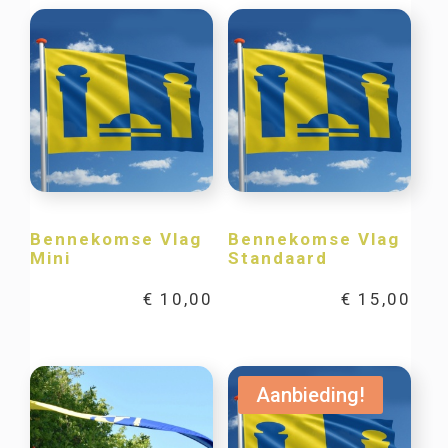
Bennekomse Vlag
Bennekomse Vlag
Mini
Standaard
€
10,00
€
15,00
Aanbieding!