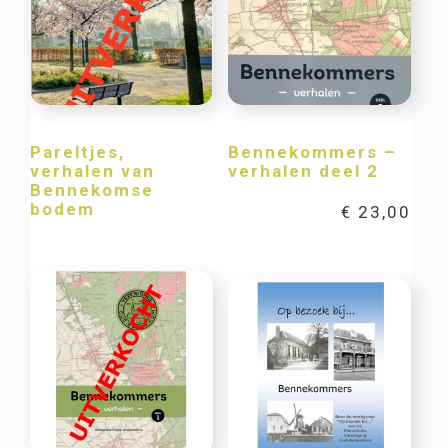
Pareltjes,
Bennekommers –
verhalen van
verhalen deel 2
Bennekomse
bodem
€
23,00