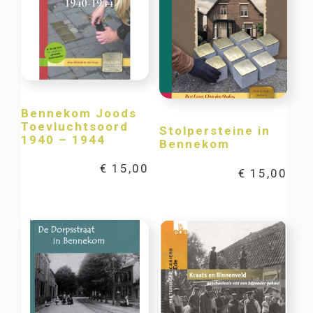
Bennekom Joods
Toevluchtsoord
Stolpersteine in
1940 – 1944
Bennekom
€
15,00
€
15,00