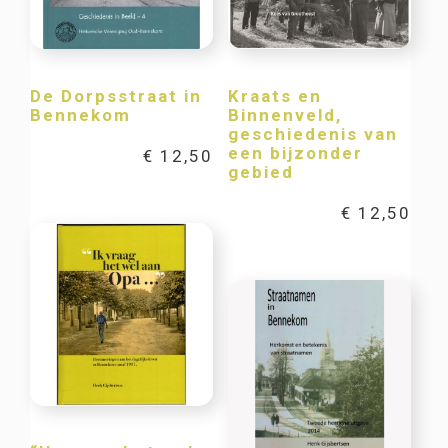
De Dorpsstraat in
Kraats en
Bennekom
Binnenveld,
geschiedenis van
een bijzonder
€
12,50
gebied
€
12,50