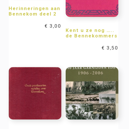
Herinneringen aan
Bennekom deel 2
€
3,00
Kent u ze nog …..
de Bennekommers
€
3,50