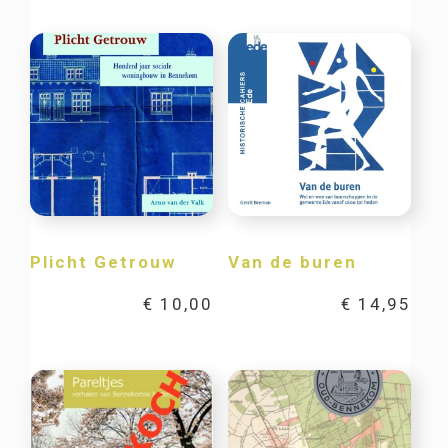
Plicht Getrouw
Van de buren
€
10,00
€
14,95