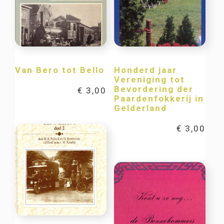
Van Bero tot Bello
Honderd jaar
Vereniging tot
Bevordering der
€
3,00
Paardenfokkerij in
Gelderland
€
3,00