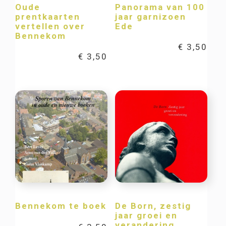
Oude
Panorama van 100
prentkaarten
jaar garnizoen
vertellen over
Ede
Bennekom
€
3,50
€
3,50
Bennekom te boek
De Born, zestig
jaar groei en
verandering