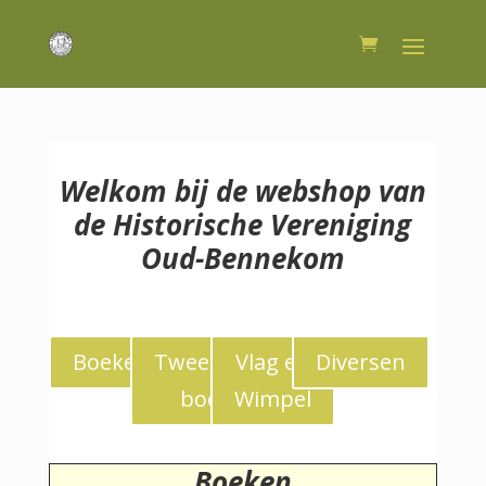
Welkom bij de webshop van
de Historische Vereniging
Oud-Bennekom
Boeken
Tweedekans
Vlag en
Diversen
boeken
Wimpel
Boeken