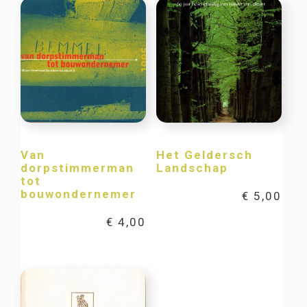
Van
Het Geldersch
dorpstimmerman
Landschap
tot
bouwondernemer
€
5,00
€
4,00