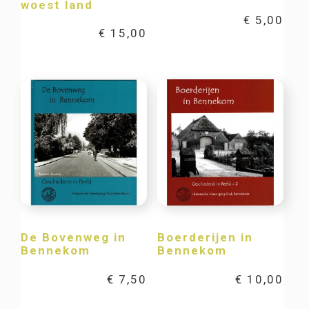
woest land
€
5,00
€
15,00
De Bovenweg in
Boerderijen in
Bennekom
Bennekom
€
7,50
€
10,00