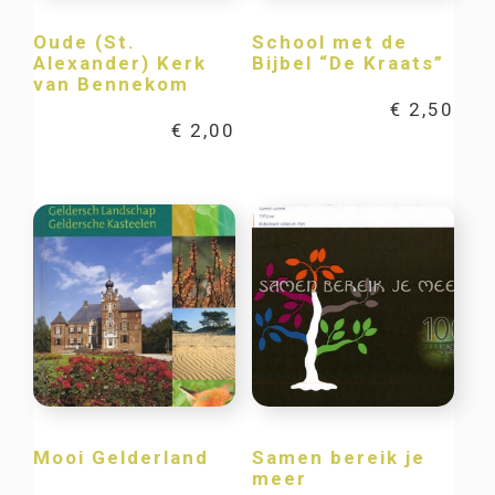
Oude (St.
School met de
Alexander) Kerk
Bijbel “De Kraats”
van Bennekom
€
2,50
€
2,00
Mooi Gelderland
Samen bereik je
meer