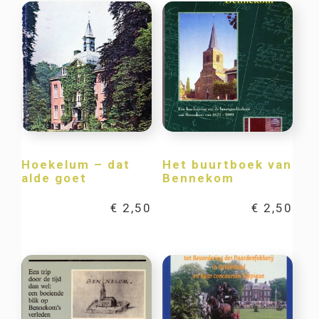
Hoekelum – dat
Het buurtboek van
alde goet
Bennekom
€
2,50
€
2,50