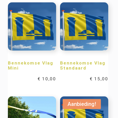
Bennekomse Vlag
Bennekomse Vlag
Mini
Standaard
€
10,00
€
15,00
Aanbieding!