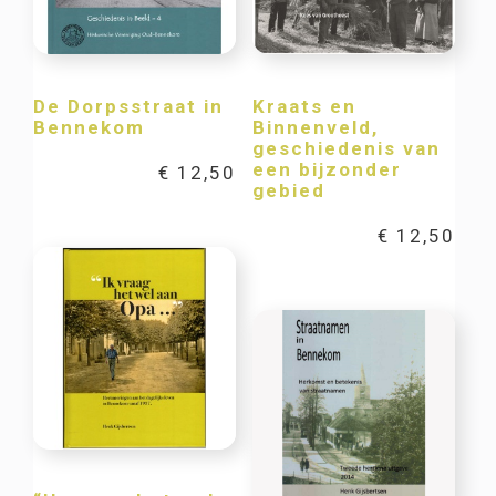
De Dorpsstraat in
Kraats en
Bennekom
Binnenveld,
geschiedenis van
een bijzonder
€
12,50
gebied
€
12,50