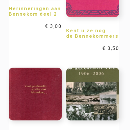
Herinneringen aan
Bennekom deel 2
€
3,00
Kent u ze nog …..
de Bennekommers
€
3,50