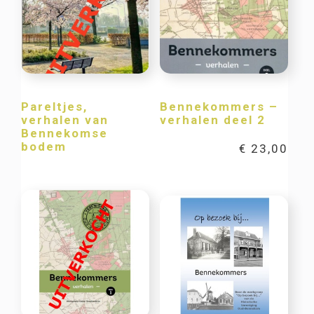
Pareltjes,
Bennekommers –
verhalen van
verhalen deel 2
Bennekomse
bodem
€
23,00