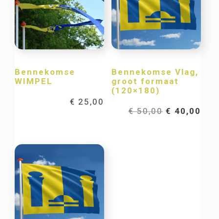
Bennekomse
Bennekomse Vlag,
WIMPEL
groot formaat
(120×180)
€
25,00
Oorspronkel
Hui
€
50,00
€
40,00
prijs
prij
was:
is:
€ 50,00.
€ 40