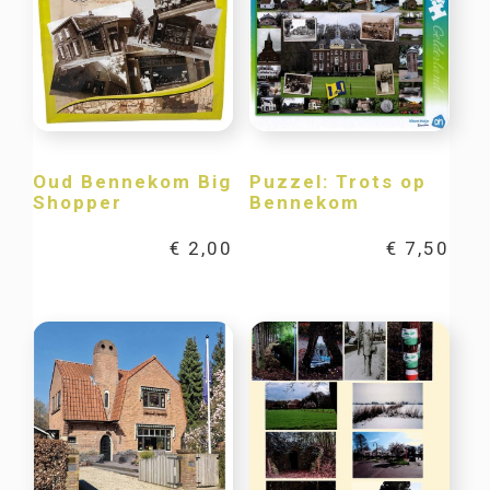
Oud Bennekom Big
Puzzel: Trots op
Shopper
Bennekom
€
2,00
€
7,50