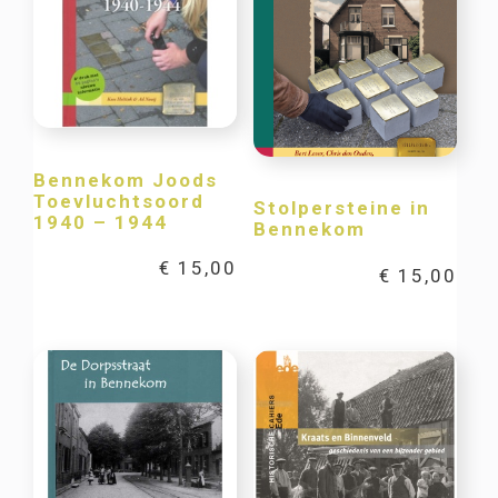
Bennekom Joods
Toevluchtsoord
Stolpersteine in
1940 – 1944
Bennekom
€
15,00
€
15,00