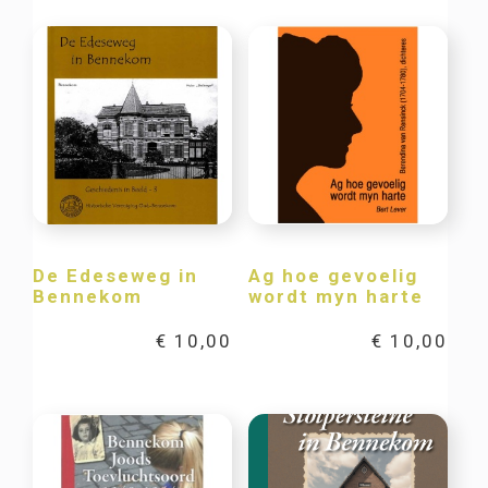
De Edeseweg in
Ag hoe gevoelig
Bennekom
wordt myn harte
€
10,00
€
10,00