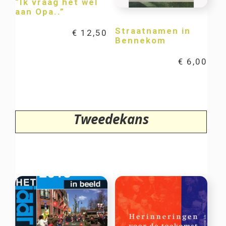
“Ik vraag het wel
aan Opa..”
Straatnamen in
€
12,50
Bennekom
€
6,00
Tweedekans