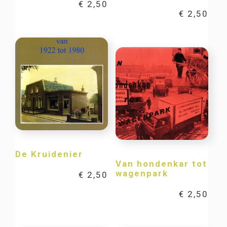
€
2,50
€
2,50
De Kruidenier
Van hondenkar tot
wagenpark
€
2,50
€
2,50