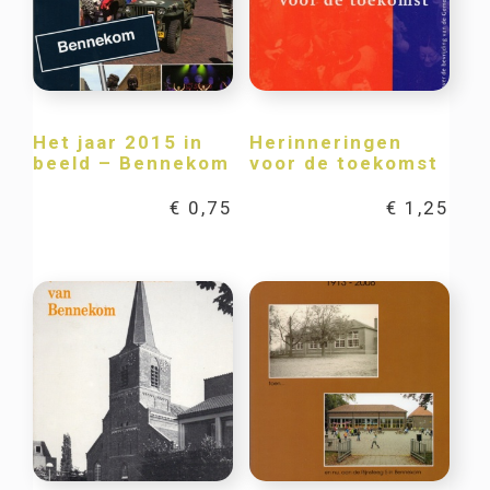
Het jaar 2015 in
Herinneringen
beeld – Bennekom
voor de toekomst
€
0,75
€
1,25