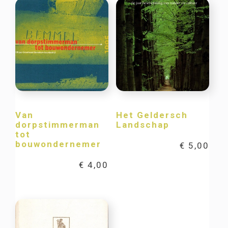
Van
Het Geldersch
dorpstimmerman
Landschap
tot
bouwondernemer
€
5,00
€
4,00