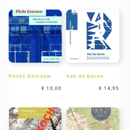
Plicht Getrouw
Van de buren
€
10,00
€
14,95