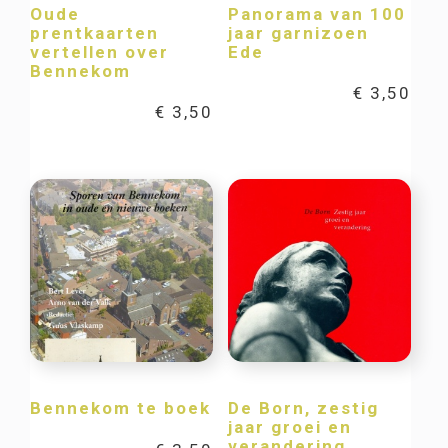
Oude
Panorama van 100
prentkaarten
jaar garnizoen
vertellen over
Ede
Bennekom
€
3,50
€
3,50
Bennekom te boek
De Born, zestig
jaar groei en
verandering