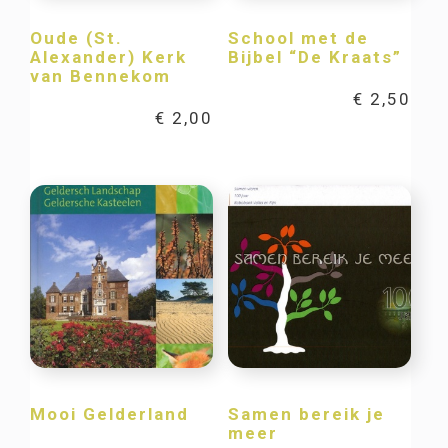
Oude (St.
School met de
Alexander) Kerk
Bijbel “De Kraats”
van Bennekom
€
2,50
€
2,00
Mooi Gelderland
Samen bereik je
meer