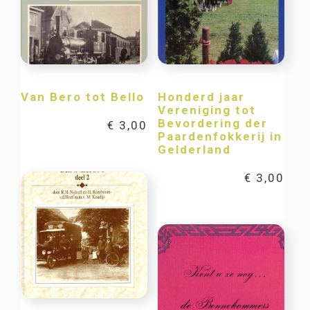
Van Bero tot Bello
Honderd jaar
Vereniging tot
Bevordering der
€
3,00
Paardenfokkerij in
Gelderland
€
3,00