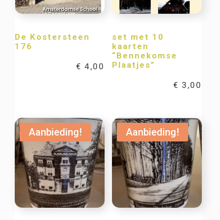
De Kostersteen
set met 10
176
kaarten
“Bennekomse
Plaatjes”
€
4,00
€
3,00
Aanbieding!
Aanbieding!