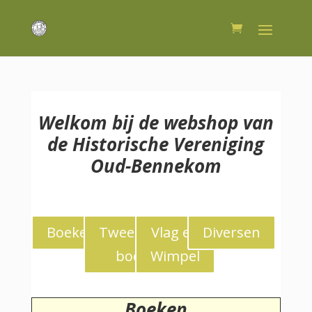
Welkom bij de webshop van
de Historische Vereniging
Oud-Bennekom
Boeken
Tweedekans
Vlag en
Diversen
boeken
Wimpel
Boeken