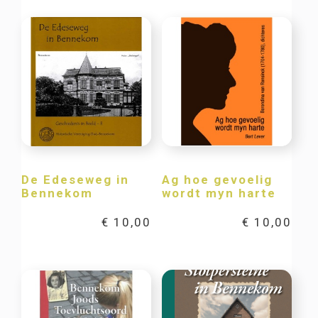
De Edeseweg in
Ag hoe gevoelig
Bennekom
wordt myn harte
€
10,00
€
10,00