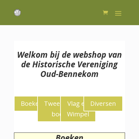
Welkom bij de webshop van
de Historische Vereniging
Oud-Bennekom
Boeken
Tweedekans
Vlag en
Diversen
boeken
Wimpel
Boeken