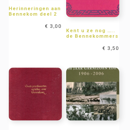
Herinneringen aan
Bennekom deel 2
€
3,00
Kent u ze nog …..
de Bennekommers
€
3,50