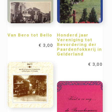
Van Bero tot Bello
Honderd jaar
Vereniging tot
Bevordering der
€
3,00
Paardenfokkerij in
Gelderland
€
3,00