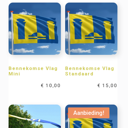
Bennekomse Vlag
Bennekomse Vlag
Mini
Standaard
€
10,00
€
15,00
Aanbieding!