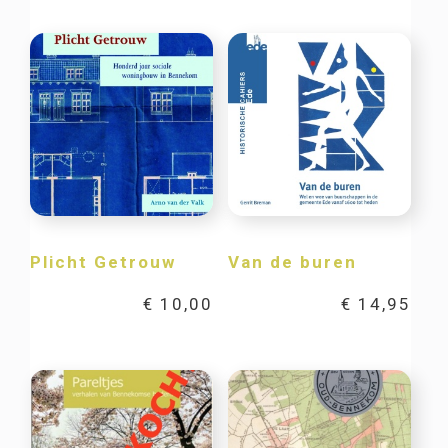
Plicht Getrouw
Van de buren
€
10,00
€
14,95