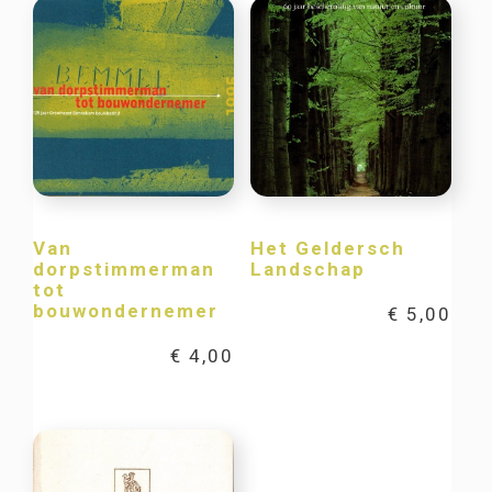
Van
Het Geldersch
dorpstimmerman
Landschap
tot
bouwondernemer
€
5,00
€
4,00