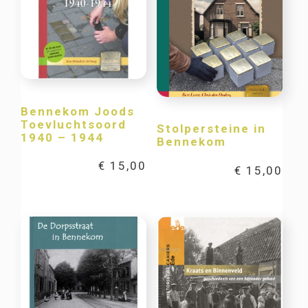
Bennekom Joods
Toevluchtsoord
Stolpersteine in
1940 – 1944
Bennekom
€
15,00
€
15,00