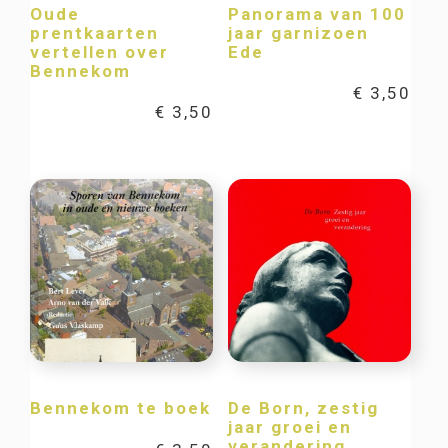
Oude
Panorama van 100
prentkaarten
jaar garnizoen
vertellen over
Ede
Bennekom
€
3,50
€
3,50
Bennekom te boek
De Born, zestig
jaar groei en
verandering