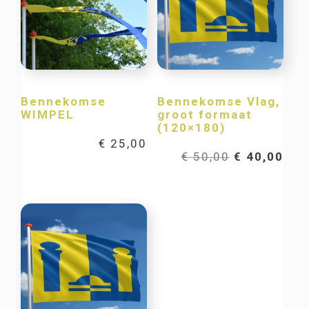
Bennekomse
Bennekomse Vlag,
WIMPEL
groot formaat
(120×180)
€
25,00
Oorspronkel
Hui
€
50,00
€
40,00
prijs
prij
was:
is:
€ 50,00.
€ 40