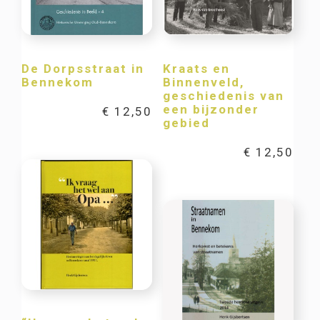
De Dorpsstraat in
Kraats en
Bennekom
Binnenveld,
geschiedenis van
een bijzonder
€
12,50
gebied
€
12,50