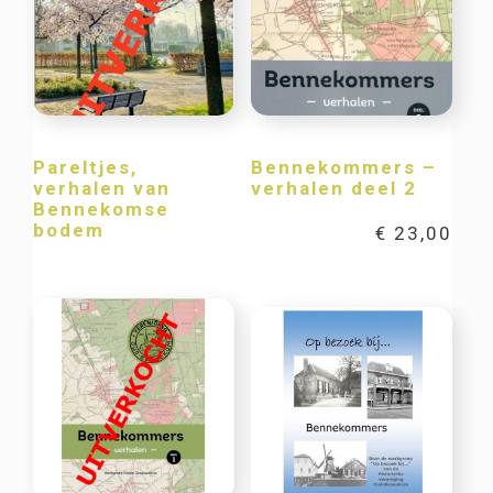
Pareltjes,
Bennekommers –
verhalen van
verhalen deel 2
Bennekomse
bodem
€
23,00