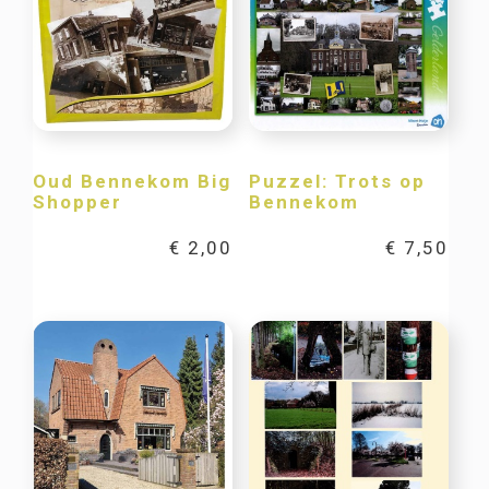
Oud Bennekom Big
Puzzel: Trots op
Shopper
Bennekom
€
2,00
€
7,50