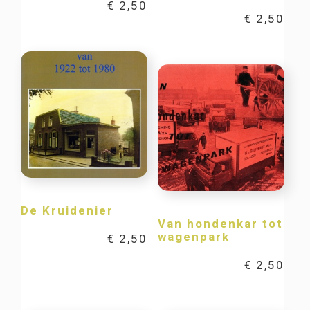
€
2,50
€
2,50
De Kruidenier
Van hondenkar tot
wagenpark
€
2,50
€
2,50