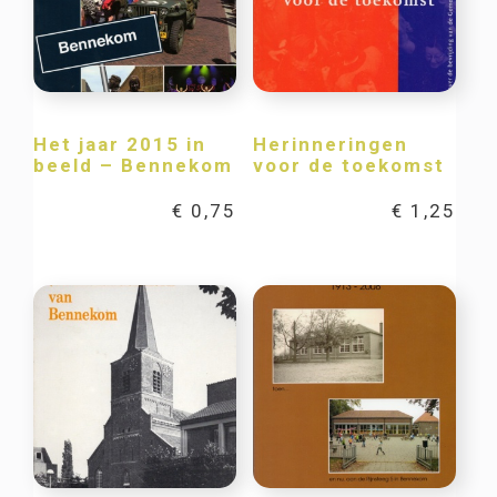
Het jaar 2015 in
Herinneringen
beeld – Bennekom
voor de toekomst
€
0,75
€
1,25