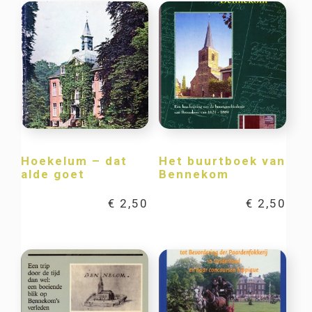
Hoekelum – dat
Het buurtboek van
alde goet
Bennekom
€
2,50
€
2,50