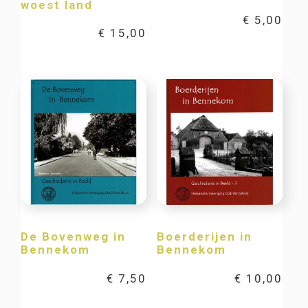
woest land
€
5,00
€
15,00
De Bovenweg in
Boerderijen in
Bennekom
Bennekom
€
7,50
€
10,00