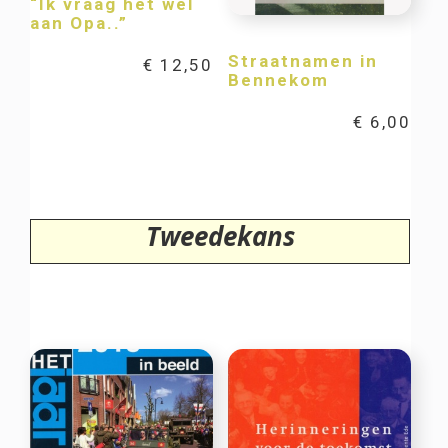
“Ik vraag het wel
aan Opa..”
Straatnamen in
€
12,50
Bennekom
€
6,00
Tweedekans