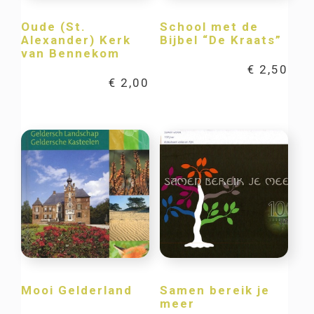
Oude (St.
School met de
Alexander) Kerk
Bijbel “De Kraats”
van Bennekom
€
2,50
€
2,00
Mooi Gelderland
Samen bereik je
meer