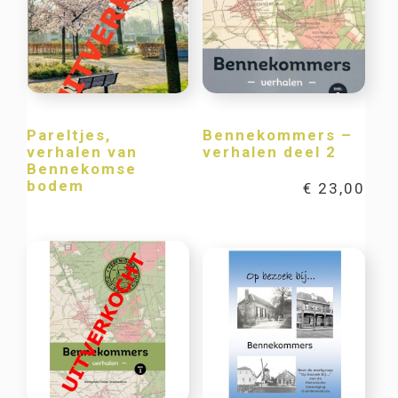
Pareltjes,
Bennekommers –
verhalen van
verhalen deel 2
Bennekomse
bodem
€
23,00