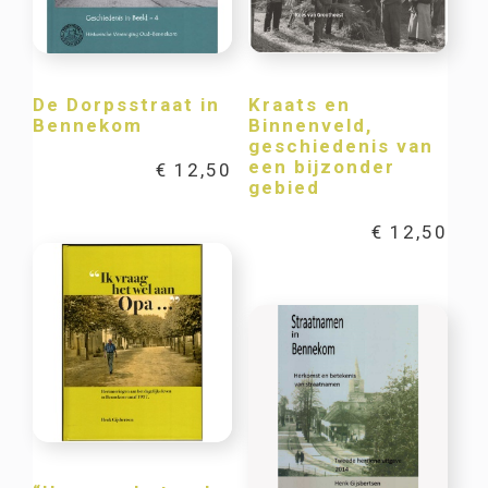
De Dorpsstraat in
Kraats en
Bennekom
Binnenveld,
geschiedenis van
een bijzonder
€
12,50
gebied
€
12,50