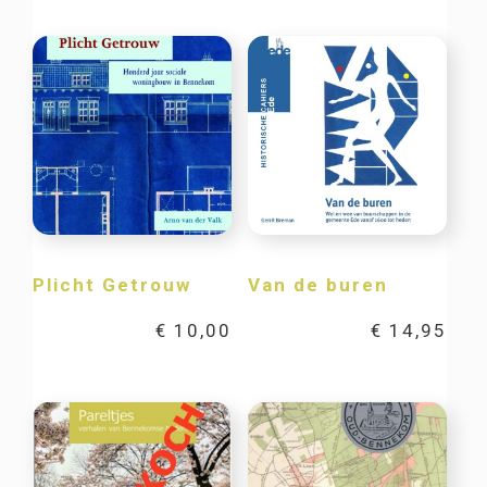
Plicht Getrouw
Van de buren
€
10,00
€
14,95