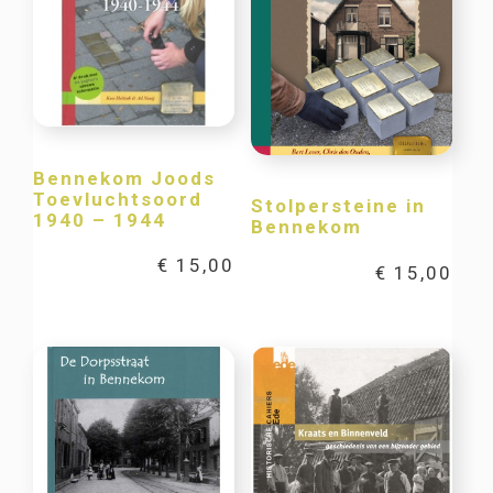
Bennekom Joods
Toevluchtsoord
Stolpersteine in
1940 – 1944
Bennekom
€
15,00
€
15,00