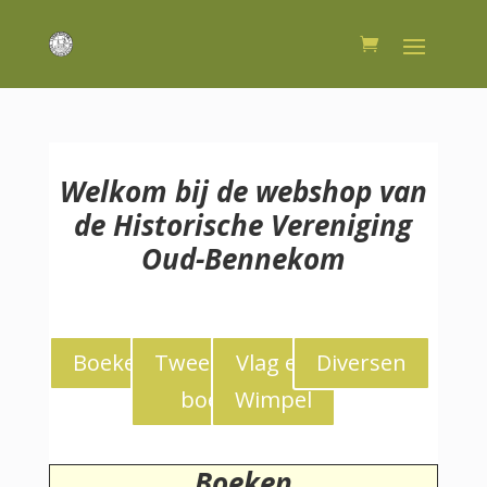
Welkom bij de webshop van
de Historische Vereniging
Oud-Bennekom
Boeken
Tweedekans
Vlag en
Diversen
boeken
Wimpel
Boeken