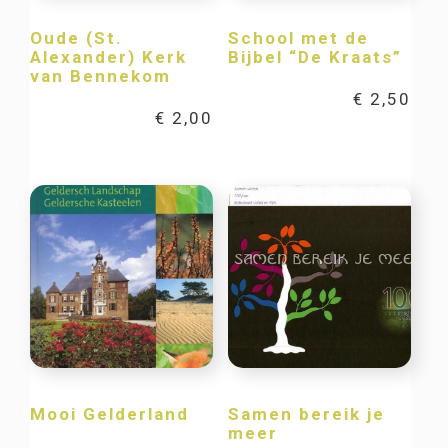
Oude (St.
School met de
Alexander) Kerk
Bijbel “De Kraats”
van Bennekom
€
2,50
€
2,00
Mooi Gelderland
Samen bereik je
meer