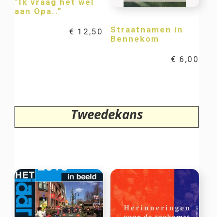
“Ik vraag het wel
aan Opa..”
Straatnamen in
€
12,50
Bennekom
€
6,00
Tweedekans