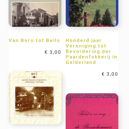
Van Bero tot Bello
Honderd jaar
Vereniging tot
Bevordering der
€
3,00
Paardenfokkerij in
Gelderland
€
3,00