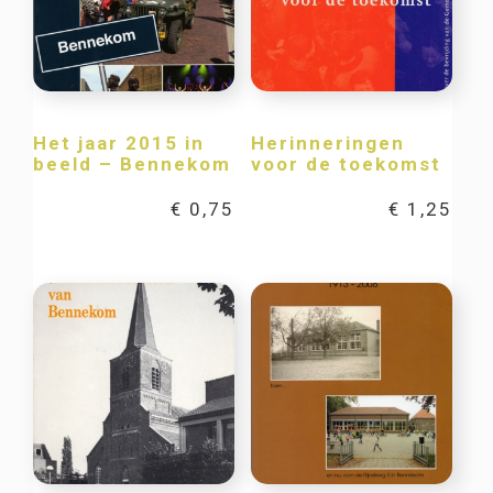
Het jaar 2015 in
Herinneringen
beeld – Bennekom
voor de toekomst
€
0,75
€
1,25