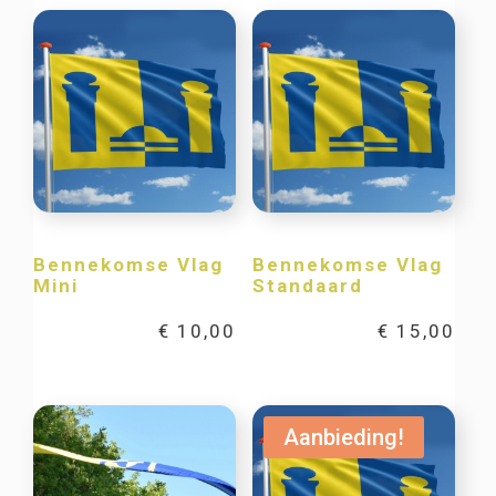
Bennekomse Vlag
Bennekomse Vlag
Mini
Standaard
€
10,00
€
15,00
Aanbieding!