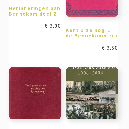
Herinneringen aan
Bennekom deel 2
€
3,00
Kent u ze nog …..
de Bennekommers
€
3,50