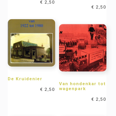
€
2,50
€
2,50
De Kruidenier
Van hondenkar tot
wagenpark
€
2,50
€
2,50