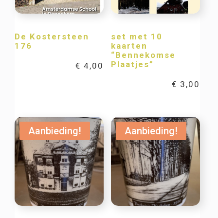
De Kostersteen
set met 10
176
kaarten
“Bennekomse
Plaatjes”
€
4,00
€
3,00
Aanbieding!
Aanbieding!