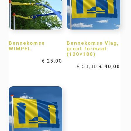
Bennekomse
Bennekomse Vlag,
WIMPEL
groot formaat
(120×180)
€
25,00
Oorspronkel
Hui
€
50,00
€
40,00
prijs
prij
was:
is:
€ 50,00.
€ 40