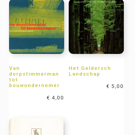
Van
Het Geldersch
dorpstimmerman
Landschap
tot
bouwondernemer
€
5,00
€
4,00