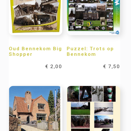
Oud Bennekom Big
Puzzel: Trots op
Shopper
Bennekom
€
2,00
€
7,50