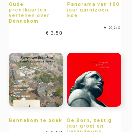
Oude
Panorama van 100
prentkaarten
jaar garnizoen
vertellen over
Ede
Bennekom
€
3,50
€
3,50
Bennekom te boek
De Born, zestig
jaar groei en
verandering