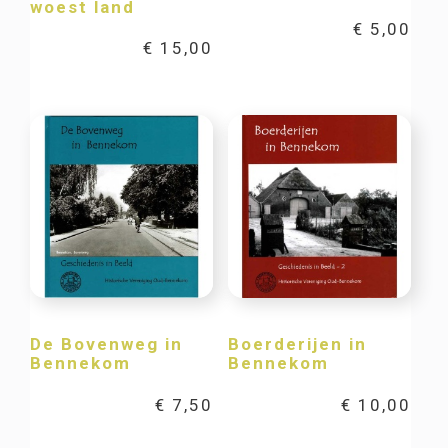
woest land
€
5,00
€
15,00
De Bovenweg in
Boerderijen in
Bennekom
Bennekom
€
7,50
€
10,00