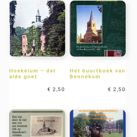
Hoekelum – dat
Het buurtboek van
alde goet
Bennekom
€
2,50
€
2,50