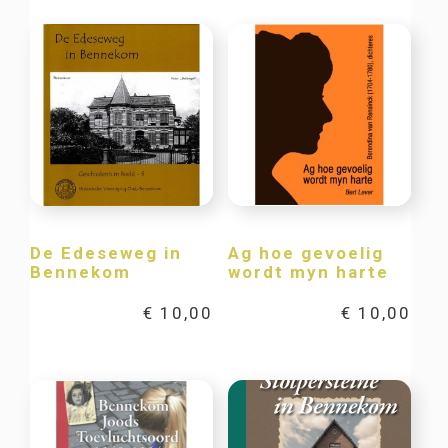
De Edeseweg in
Ag hoe gevoelig
Bennekom
wordt myn harte
€
10,00
€
10,00