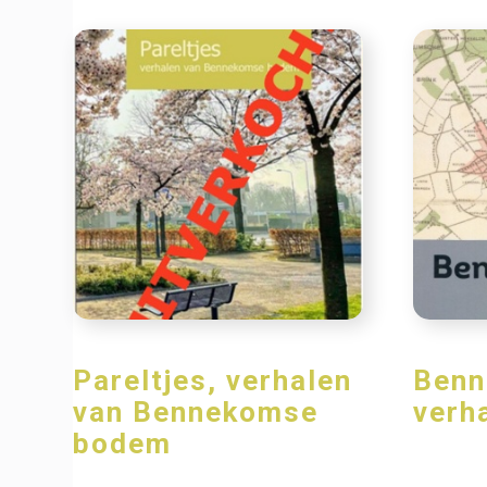
Pareltjes, verhalen
Benn
van Bennekomse
verh
bodem