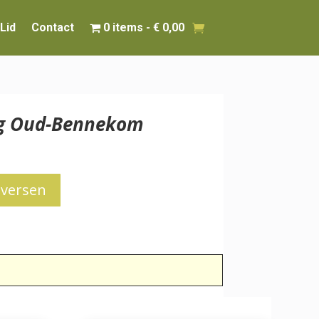
Lid
Contact
0 items
€ 0,00
ing Oud-Bennekom
iversen