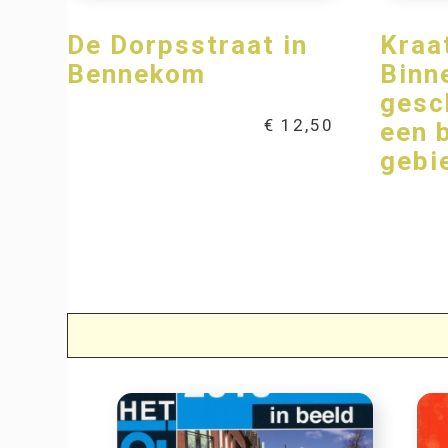
De Dorpsstraat in
Kraa
Bennekom
Binn
gesc
€
12,50
een 
gebi