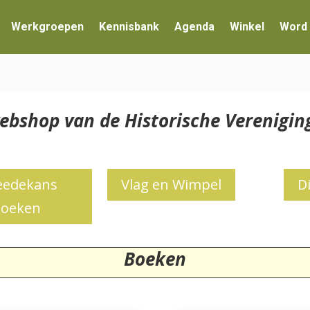
Werkgroepen
Kennisbank
Agenda
Winkel
Word 
ebshop van de Historische Verenig
edekans
Vlag en Wimpel
D
oeken
Boeken