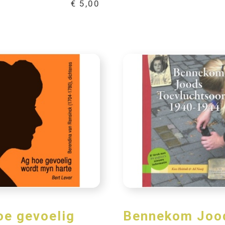
€
5,00
oe gevoelig
Bennekom Joo