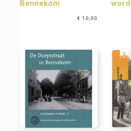
Bennekom
word
€
10,00