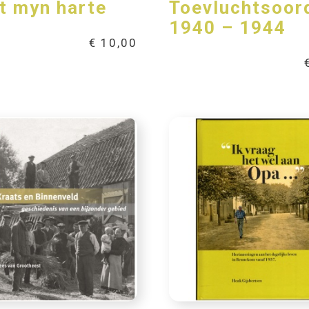
t myn harte
Toevluchtsoor
1940 – 1944
€
10,00