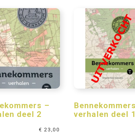
ekommers –
Bennekommers
alen deel 2
verhalen deel 
€
23,00