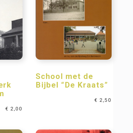
School met de
erk
Bijbel “De Kraats”
m
€
2,50
€
2,00