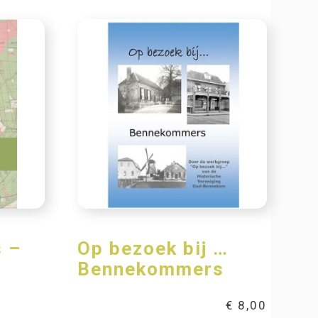
 –
Op bezoek bij …
1
Bennekommers
€
8,00