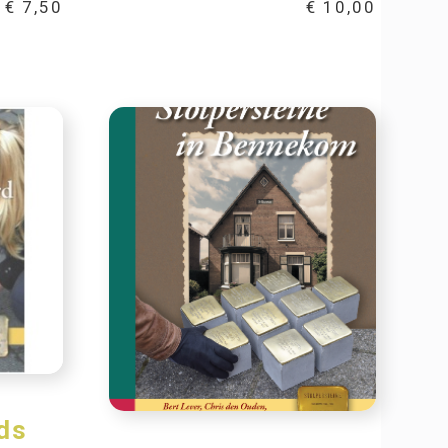
€
7,50
€
10,00
ds