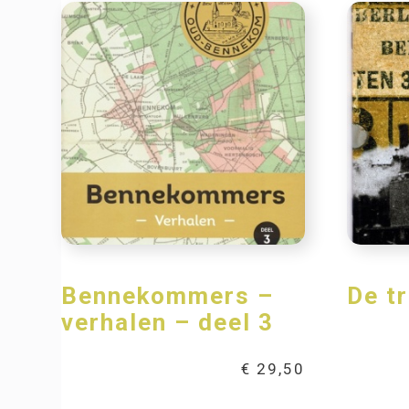
Bennekommers –
De t
verhalen – deel 3
€
29,50