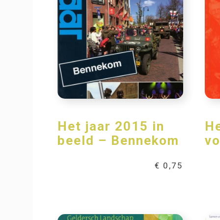
Het jaar 2015 in
He
beeld – Bennekom
vo
€
0,75