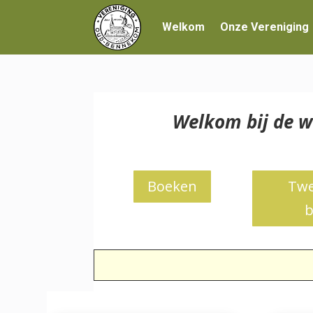
Welkom
Onze Vereniging
Welkom bij de w
Boeken
Twe
b