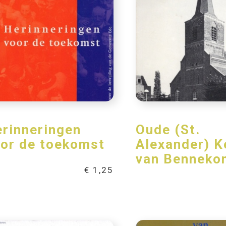
rinneringen
Oude (St.
or de toekomst
Alexander) K
van Benneko
€
1,25