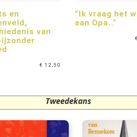
ts en
“Ik vraag het w
enveld,
aan Opa..”
hiedenis van
bijzonder
ed
€
12,50
Tweedekans