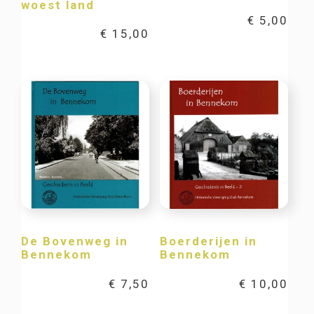
woest land
€
5,00
€
15,00
De Bovenweg in
Boerderijen in
Bennekom
Bennekom
€
7,50
€
10,00