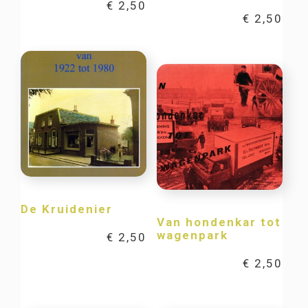
€
2,50
€
2,50
De Kruidenier
Van hondenkar tot
wagenpark
€
2,50
€
2,50