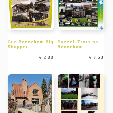
Oud Bennekom Big
Puzzel: Trots op
Shopper
Bennekom
€
2,00
€
7,50