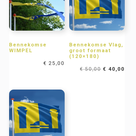
Bennekomse
Bennekomse Vlag,
WIMPEL
groot formaat
(120×180)
€
25,00
Oorspronkel
Hui
€
50,00
€
40,00
prijs
prij
was:
is:
€ 50,00.
€ 40