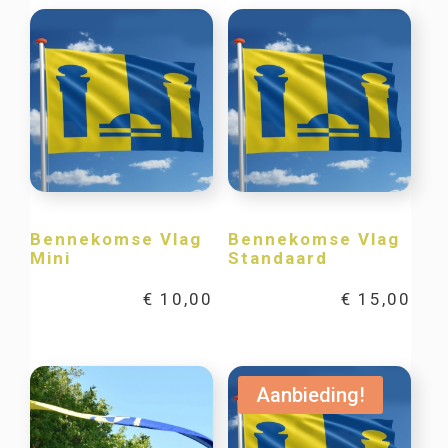
Bennekomse Vlag
Bennekomse Vlag
Mini
Standaard
€
10,00
€
15,00
Aanbieding!