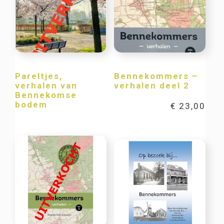
Pareltjes,
Bennekommers –
verhalen van
verhalen deel 2
Bennekomse
bodem
€
23,00