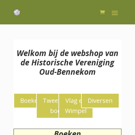
Welkom bij de webshop van
de Historische Vereniging
Oud-Bennekom
Boeken
Tweedekans
Vlag en
Diversen
boeken
Wimpel
Boeken