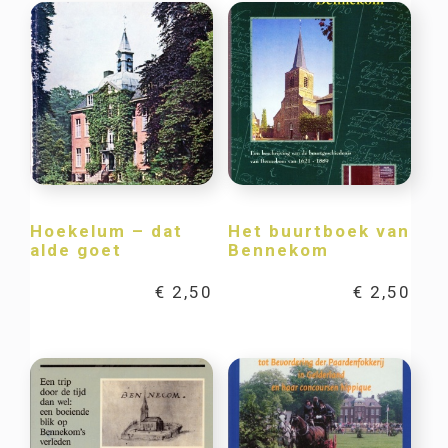
Hoekelum – dat
Het buurtboek van
alde goet
Bennekom
€
2,50
€
2,50