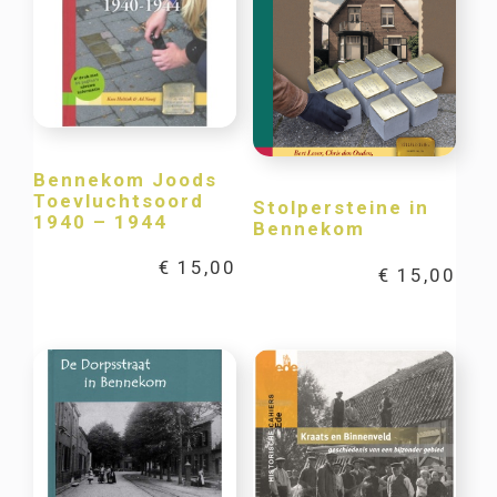
Bennekom Joods
Toevluchtsoord
Stolpersteine in
1940 – 1944
Bennekom
€
15,00
€
15,00