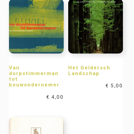
Van
Het Geldersch
dorpstimmerman
Landschap
tot
bouwondernemer
€
5,00
€
4,00