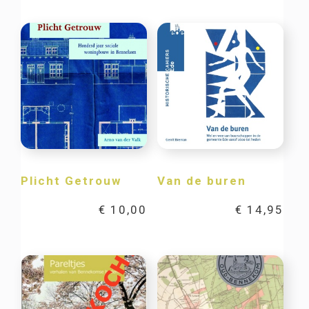
Plicht Getrouw
Van de buren
€
10,00
€
14,95