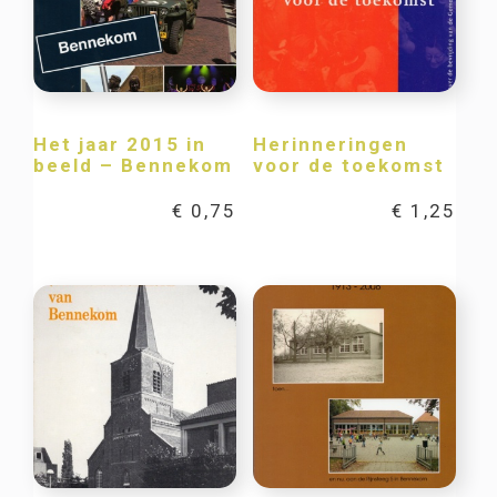
Het jaar 2015 in
Herinneringen
beeld – Bennekom
voor de toekomst
€
0,75
€
1,25