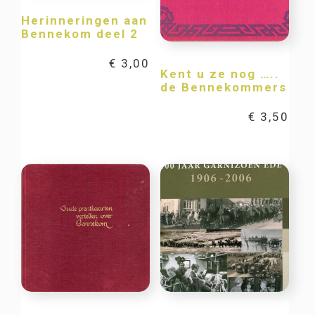
Herinneringen aan
Bennekom deel 2
€
3,00
Kent u ze nog …..
de Bennekommers
€
3,50