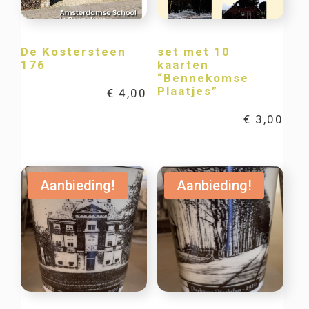
De Kostersteen
set met 10
176
kaarten
“Bennekomse
Plaatjes”
€
4,00
€
3,00
Aanbieding!
Aanbieding!