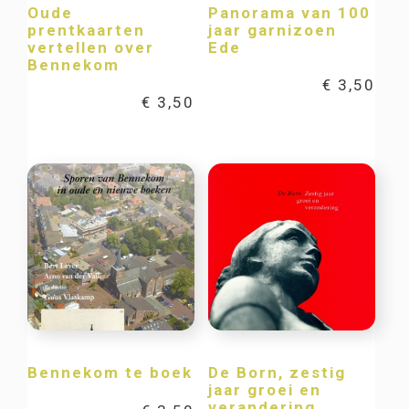
Oude
Panorama van 100
prentkaarten
jaar garnizoen
vertellen over
Ede
Bennekom
€
3,50
€
3,50
Bennekom te boek
De Born, zestig
jaar groei en
verandering