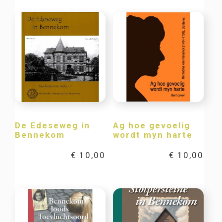
De Edeseweg in
Ag hoe gevoelig
Bennekom
wordt myn harte
€
10,00
€
10,00