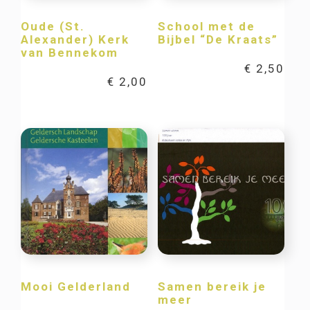
Oude (St.
School met de
Alexander) Kerk
Bijbel “De Kraats”
van Bennekom
€
2,50
€
2,00
Mooi Gelderland
Samen bereik je
meer