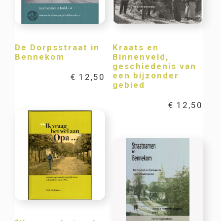
De Dorpsstraat in
Kraats en
Bennekom
Binnenveld,
geschiedenis van
een bijzonder
€
12,50
gebied
€
12,50