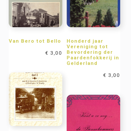
Van Bero tot Bello
Honderd jaar
Vereniging tot
Bevordering der
€
3,00
Paardenfokkerij in
Gelderland
€
3,00