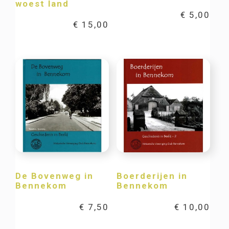
woest land
€
5,00
€
15,00
De Bovenweg in
Boerderijen in
Bennekom
Bennekom
€
7,50
€
10,00