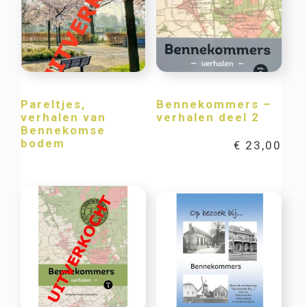
Pareltjes,
Bennekommers –
verhalen van
verhalen deel 2
Bennekomse
bodem
€
23,00