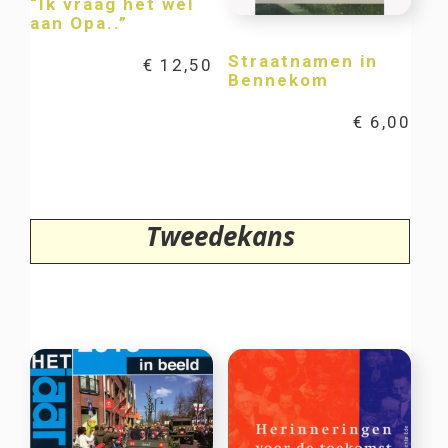
“Ik vraag het wel
aan Opa..”
Straatnamen in
€
12,50
Bennekom
€
6,00
Tweedekans