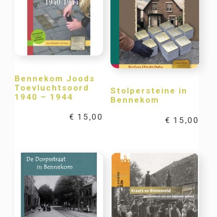
Bennekom Joods
Toevluchtsoord
Stolpersteine in
1940 – 1944
Bennekom
€
15,00
€
15,00