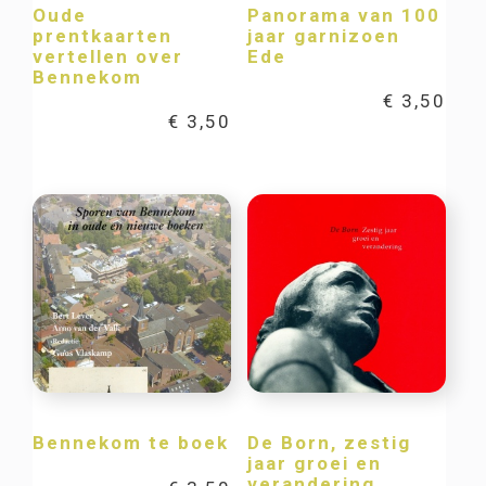
Oude
Panorama van 100
prentkaarten
jaar garnizoen
vertellen over
Ede
Bennekom
€
3,50
€
3,50
Bennekom te boek
De Born, zestig
jaar groei en
verandering