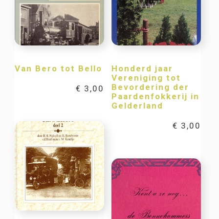
Van Bero tot Bello
Honderd jaar
Vereniging tot
Bevordering der
€
3,00
Paardenfokkerij in
Gelderland
€
3,00