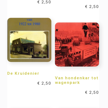
€
2,50
€
2,50
De Kruidenier
Van hondenkar tot
wagenpark
€
2,50
€
2,50