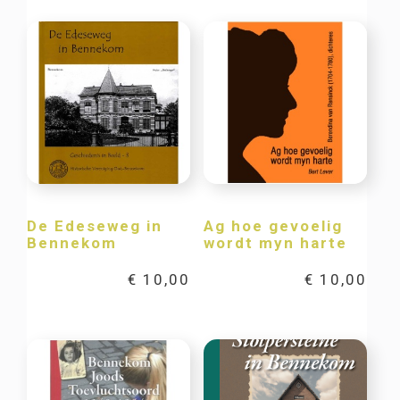
De Edeseweg in
Ag hoe gevoelig
Bennekom
wordt myn harte
€
10,00
€
10,00