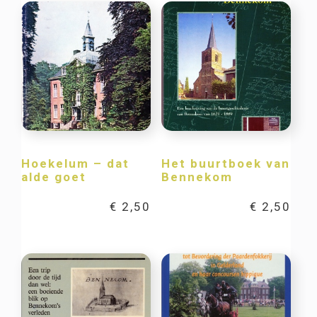
Hoekelum – dat
Het buurtboek van
alde goet
Bennekom
€
2,50
€
2,50