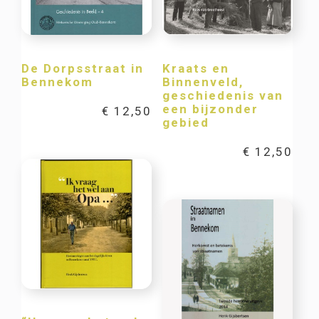
De Dorpsstraat in
Kraats en
Bennekom
Binnenveld,
geschiedenis van
een bijzonder
€
12,50
gebied
€
12,50