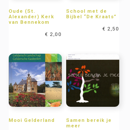
Oude (St.
School met de
Alexander) Kerk
Bijbel “De Kraats”
van Bennekom
€
2,50
€
2,00
Mooi Gelderland
Samen bereik je
meer