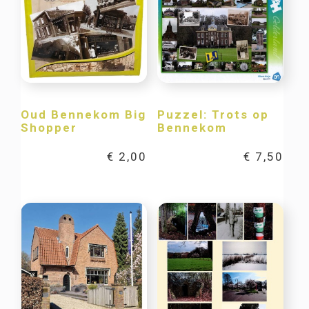
Oud Bennekom Big
Puzzel: Trots op
Shopper
Bennekom
€
2,00
€
7,50