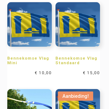
Bennekomse Vlag
Bennekomse Vlag
Mini
Standaard
€
10,00
€
15,00
Aanbieding!