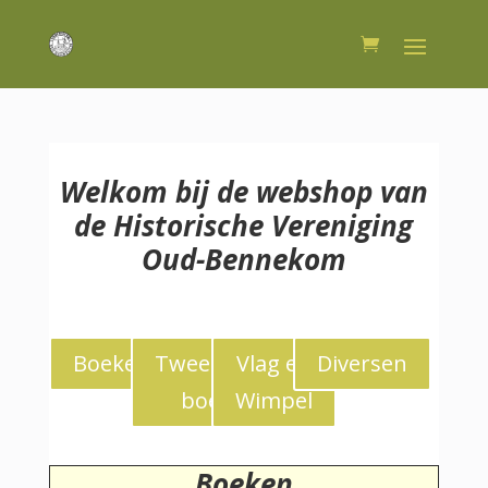
Welkom bij de webshop van
de Historische Vereniging
Oud-Bennekom
Boeken
Tweedekans
Vlag en
Diversen
boeken
Wimpel
Boeken