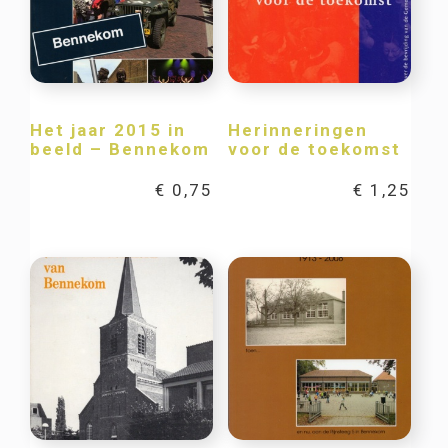
Het jaar 2015 in
Herinneringen
beeld – Bennekom
voor de toekomst
€
0,75
€
1,25