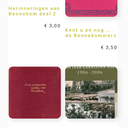
Herinneringen aan
Bennekom deel 2
€
3,00
Kent u ze nog …..
de Bennekommers
€
3,50