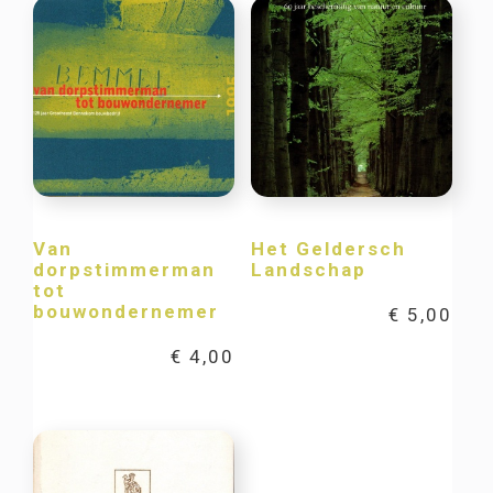
Van
Het Geldersch
dorpstimmerman
Landschap
tot
bouwondernemer
€
5,00
€
4,00