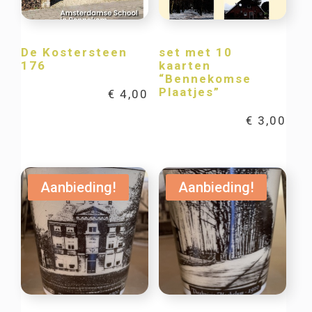
De Kostersteen
set met 10
176
kaarten
“Bennekomse
Plaatjes”
€
4,00
€
3,00
Aanbieding!
Aanbieding!