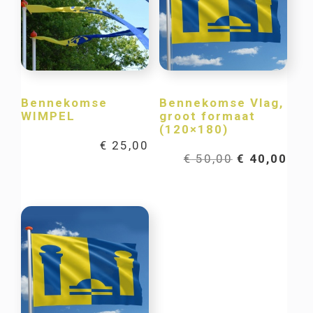
Bennekomse
Bennekomse Vlag,
WIMPEL
groot formaat
(120×180)
€
25,00
Oorspronkel
Hui
€
50,00
€
40,00
prijs
prij
was:
is:
€ 50,00.
€ 40