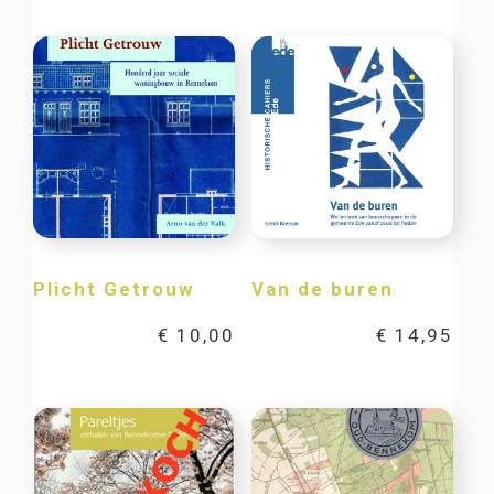
Plicht Getrouw
Van de buren
€
10,00
€
14,95