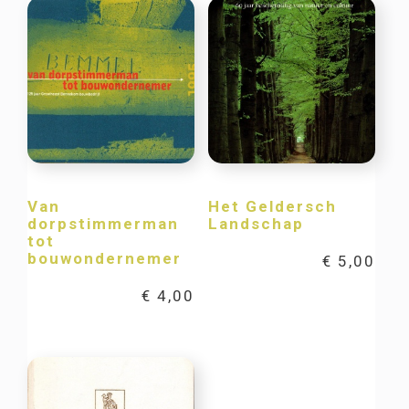
Van
Het Geldersch
dorpstimmerman
Landschap
tot
bouwondernemer
€
5,00
€
4,00