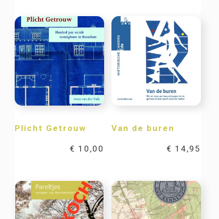
Plicht Getrouw
Van de buren
€
10,00
€
14,95