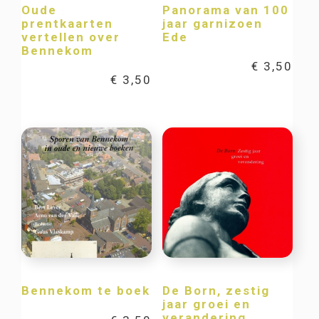
Oude
Panorama van 100
prentkaarten
jaar garnizoen
vertellen over
Ede
Bennekom
€
3,50
€
3,50
Bennekom te boek
De Born, zestig
jaar groei en
verandering