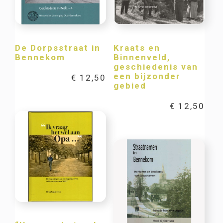
De Dorpsstraat in
Kraats en
Bennekom
Binnenveld,
geschiedenis van
een bijzonder
€
12,50
gebied
€
12,50