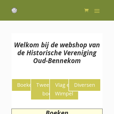
Welkom bij de webshop van
de Historische Vereniging
Oud-Bennekom
Boeken
Tweedekans
Vlag en
Diversen
boeken
Wimpel
Boeken