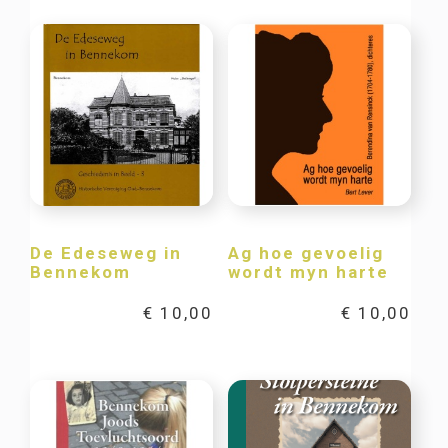
De Edeseweg in
Ag hoe gevoelig
Bennekom
wordt myn harte
€
10,00
€
10,00