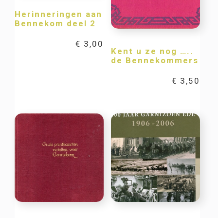
Herinneringen aan
Bennekom deel 2
€
3,00
Kent u ze nog …..
de Bennekommers
€
3,50