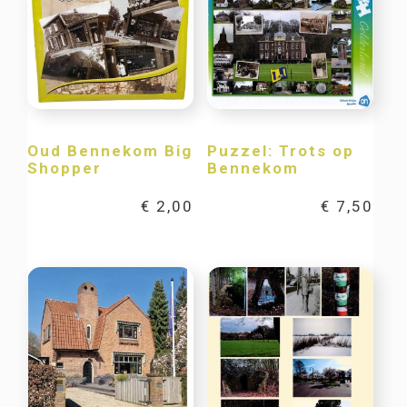
Oud Bennekom Big
Puzzel: Trots op
Shopper
Bennekom
€
2,00
€
7,50