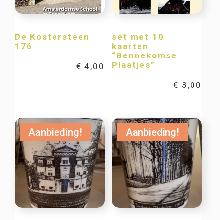
De Kostersteen
set met 10
176
kaarten
“Bennekomse
Plaatjes”
€
4,00
€
3,00
Aanbieding!
Aanbieding!