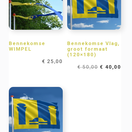
Bennekomse
Bennekomse Vlag,
WIMPEL
groot formaat
(120×180)
€
25,00
Oorspronkel
Hui
€
50,00
€
40,00
prijs
prij
was:
is:
€ 50,00.
€ 40