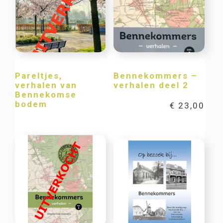
Pareltjes,
Bennekommers –
verhalen van
verhalen deel 2
Bennekomse
bodem
€
23,00