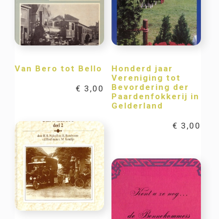
Van Bero tot Bello
Honderd jaar
Vereniging tot
Bevordering der
€
3,00
Paardenfokkerij in
Gelderland
€
3,00