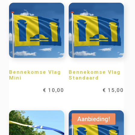
Bennekomse Vlag
Bennekomse Vlag
Mini
Standaard
€
10,00
€
15,00
Aanbieding!