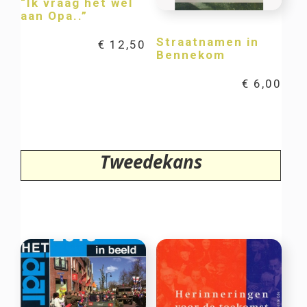
“Ik vraag het wel
aan Opa..”
Straatnamen in
€
12,50
Bennekom
€
6,00
Tweedekans