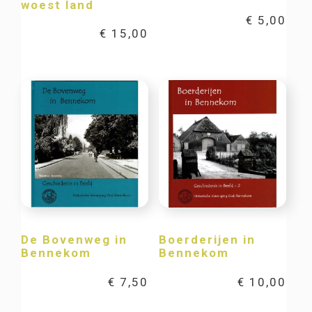
woest land
€
5,00
€
15,00
De Bovenweg in
Boerderijen in
Bennekom
Bennekom
€
7,50
€
10,00