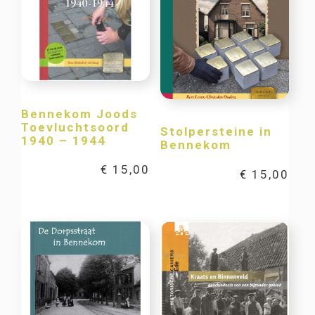
Bennekom Joods
Toevluchtsoord
Stolpersteine in
1940 – 1944
Bennekom
€
15,00
€
15,00