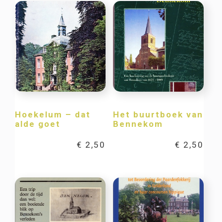
Hoekelum – dat
Het buurtboek van
alde goet
Bennekom
€
2,50
€
2,50