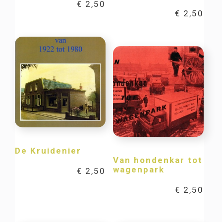
€
2,50
€
2,50
De Kruidenier
Van hondenkar tot
wagenpark
€
2,50
€
2,50