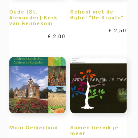
Oude (St.
School met de
Alexander) Kerk
Bijbel “De Kraats”
van Bennekom
€
2,50
€
2,00
Mooi Gelderland
Samen bereik je
meer