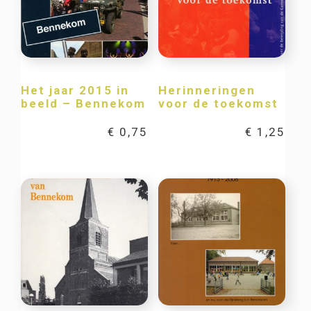
Het jaar 2015 in
Herinneringen
beeld – Bennekom
voor de toekomst
€
0,75
€
1,25