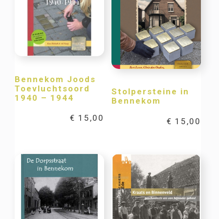
Bennekom Joods
Toevluchtsoord
Stolpersteine in
1940 – 1944
Bennekom
€
15,00
€
15,00