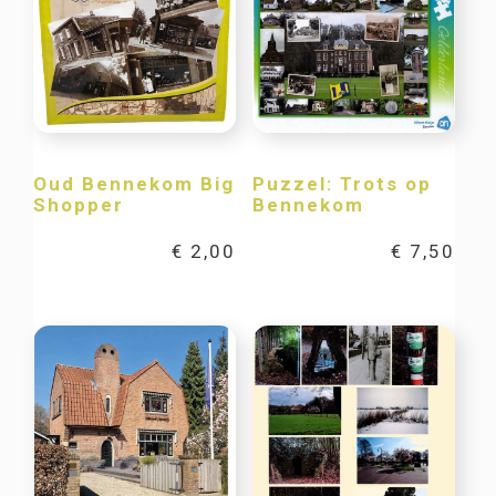
Oud Bennekom Big
Puzzel: Trots op
Shopper
Bennekom
€
2,00
€
7,50