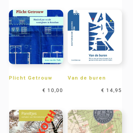
Plicht Getrouw
Van de buren
€
10,00
€
14,95