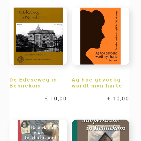
De Edeseweg in
Ag hoe gevoelig
Bennekom
wordt myn harte
€
10,00
€
10,00