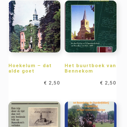
Hoekelum – dat
Het buurtboek van
alde goet
Bennekom
€
2,50
€
2,50