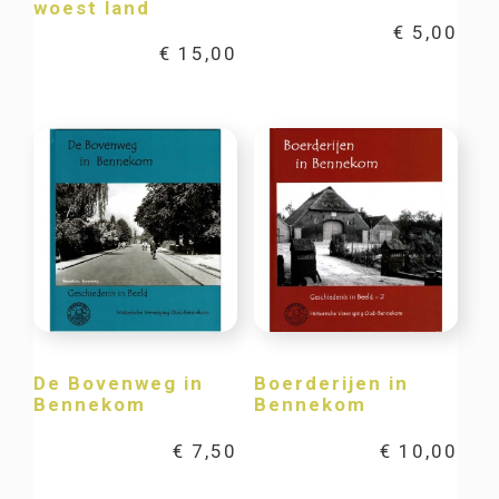
woest land
€
5,00
€
15,00
De Bovenweg in
Boerderijen in
Bennekom
Bennekom
€
7,50
€
10,00