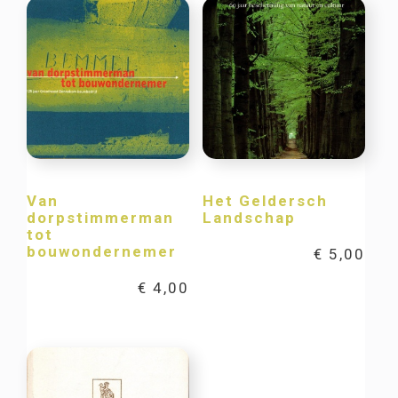
Van
Het Geldersch
dorpstimmerman
Landschap
tot
bouwondernemer
€
5,00
€
4,00