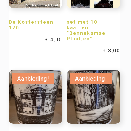
De Kostersteen
set met 10
176
kaarten
“Bennekomse
Plaatjes”
€
4,00
€
3,00
Aanbieding!
Aanbieding!