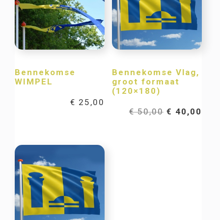
Bennekomse
Bennekomse Vlag,
WIMPEL
groot formaat
(120×180)
€
25,00
Oorspronkel
Hui
€
50,00
€
40,00
prijs
prij
was:
is:
€ 50,00.
€ 40