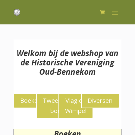
Welkom bij de webshop van
de Historische Vereniging
Oud-Bennekom
Boeken
Tweedekans
Vlag en
Diversen
boeken
Wimpel
Boeken