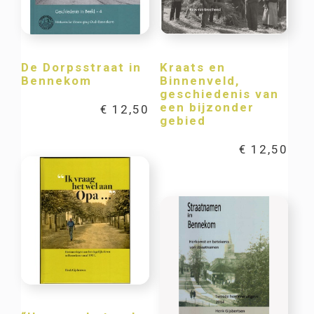
De Dorpsstraat in
Kraats en
Bennekom
Binnenveld,
geschiedenis van
een bijzonder
€
12,50
gebied
€
12,50