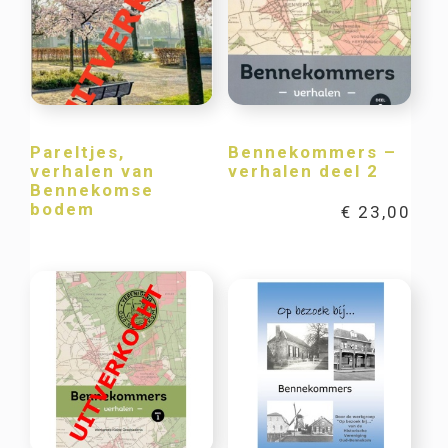
Pareltjes,
Bennekommers –
verhalen van
verhalen deel 2
Bennekomse
bodem
€
23,00