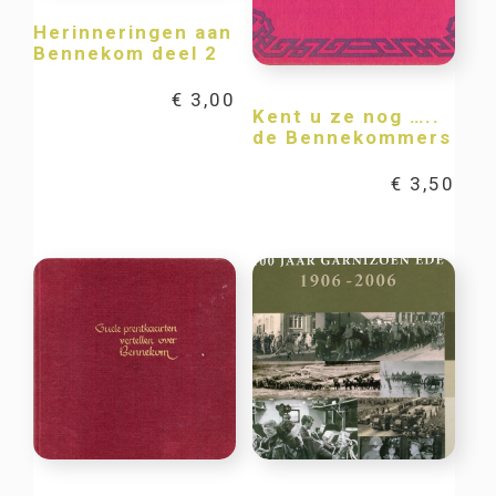
Herinneringen aan
Bennekom deel 2
€
3,00
Kent u ze nog …..
de Bennekommers
€
3,50