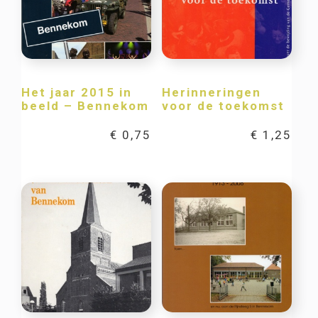
Het jaar 2015 in
Herinneringen
beeld – Bennekom
voor de toekomst
€
0,75
€
1,25