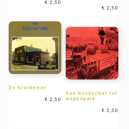
€
2,50
€
2,50
De Kruidenier
Van hondenkar tot
wagenpark
€
2,50
€
2,50