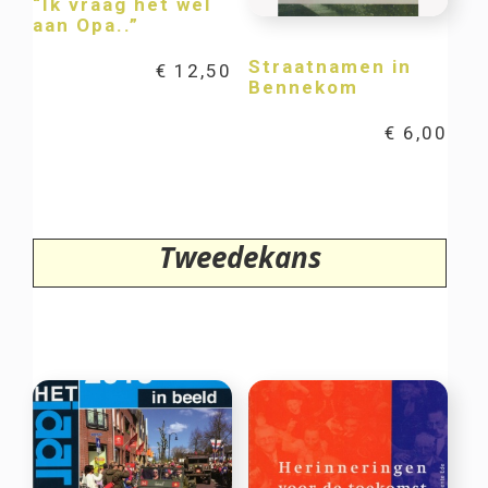
“Ik vraag het wel
aan Opa..”
Straatnamen in
€
12,50
Bennekom
€
6,00
Tweedekans