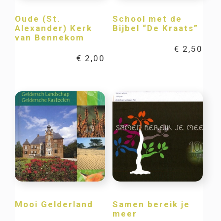
Oude (St.
School met de
Alexander) Kerk
Bijbel “De Kraats”
van Bennekom
€
2,50
€
2,00
Mooi Gelderland
Samen bereik je
meer