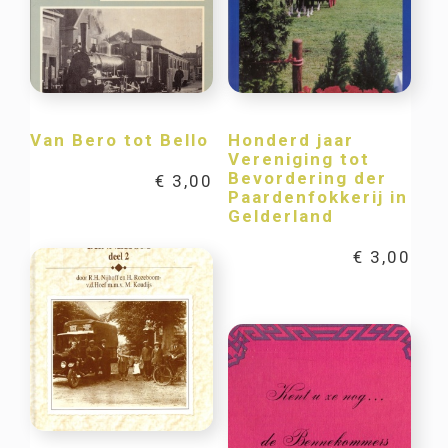
Van Bero tot Bello
Honderd jaar
Vereniging tot
Bevordering der
€
3,00
Paardenfokkerij in
Gelderland
€
3,00