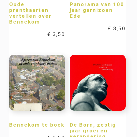
Oude
Panorama van 100
prentkaarten
jaar garnizoen
vertellen over
Ede
Bennekom
€
3,50
€
3,50
Bennekom te boek
De Born, zestig
jaar groei en
verandering