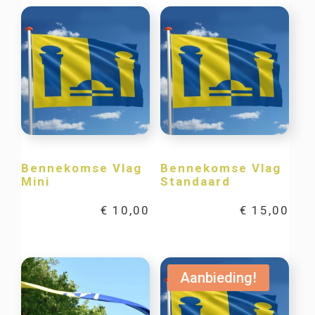
Bennekomse Vlag
Bennekomse Vlag
Mini
Standaard
€
10,00
€
15,00
Aanbieding!