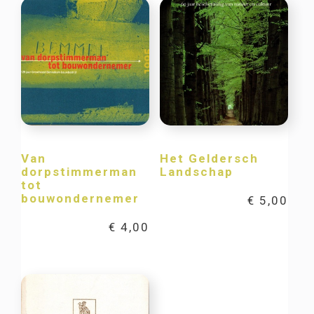
Van
Het Geldersch
dorpstimmerman
Landschap
tot
bouwondernemer
€
5,00
€
4,00