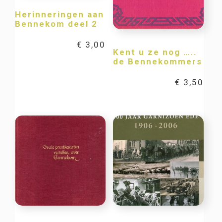
Herinneringen aan
Bennekom deel 2
€
3,00
Kent u ze nog …..
de Bennekommers
€
3,50