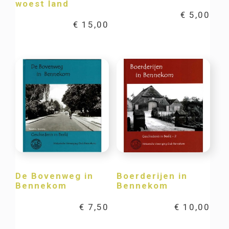
woest land
€
5,00
€
15,00
De Bovenweg in
Boerderijen in
Bennekom
Bennekom
€
7,50
€
10,00