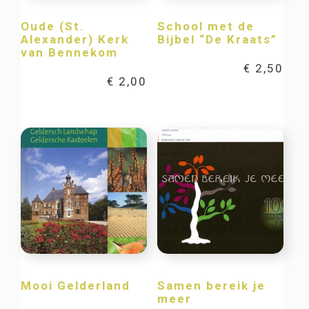
Oude (St.
School met de
Alexander) Kerk
Bijbel “De Kraats”
van Bennekom
€
2,50
€
2,00
Mooi Gelderland
Samen bereik je
meer