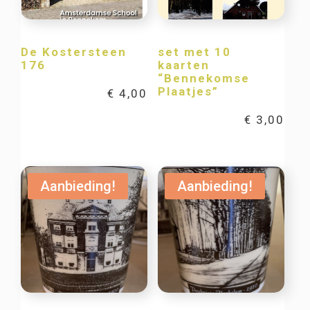
De Kostersteen
set met 10
176
kaarten
“Bennekomse
Plaatjes”
€
4,00
€
3,00
Aanbieding!
Aanbieding!