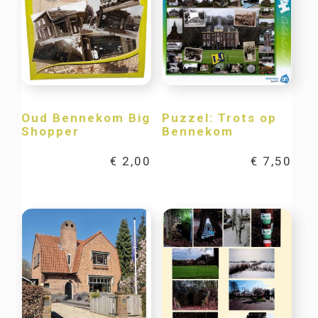
Oud Bennekom Big
Puzzel: Trots op
Shopper
Bennekom
€
2,00
€
7,50