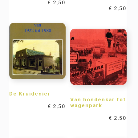
€
2,50
€
2,50
De Kruidenier
Van hondenkar tot
wagenpark
€
2,50
€
2,50