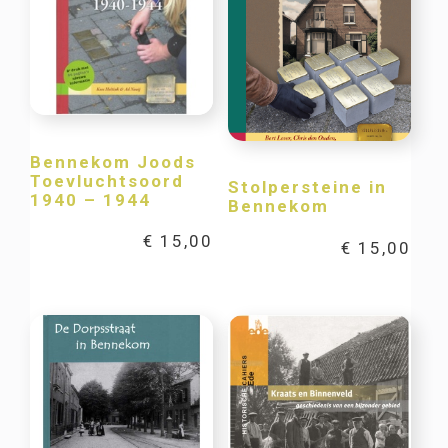
Bennekom Joods
Toevluchtsoord
Stolpersteine in
1940 – 1944
Bennekom
€
15,00
€
15,00