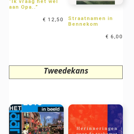
“Ik vraag het wel
aan Opa..”
Straatnamen in
€
12,50
Bennekom
€
6,00
Tweedekans