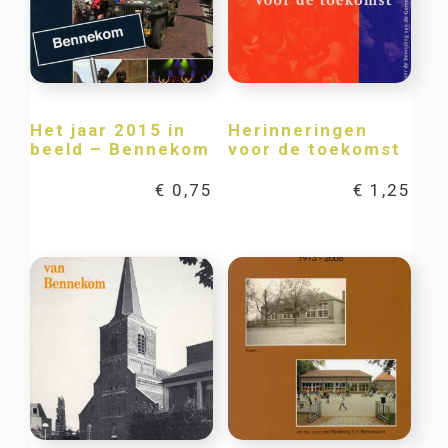
Het jaar 2015 in
Herinneringen
beeld – Bennekom
voor de toekomst
€
0,75
€
1,25