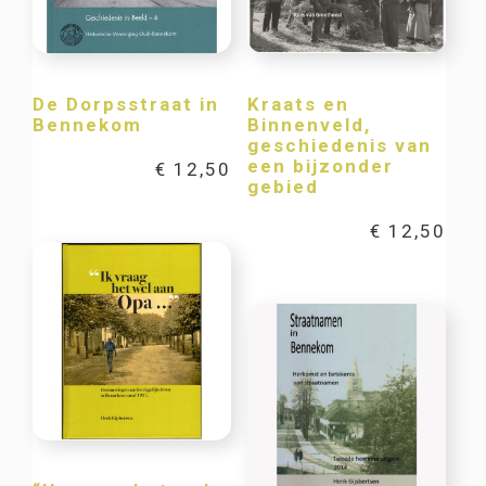
De Dorpsstraat in
Kraats en
Bennekom
Binnenveld,
geschiedenis van
een bijzonder
€
12,50
gebied
€
12,50