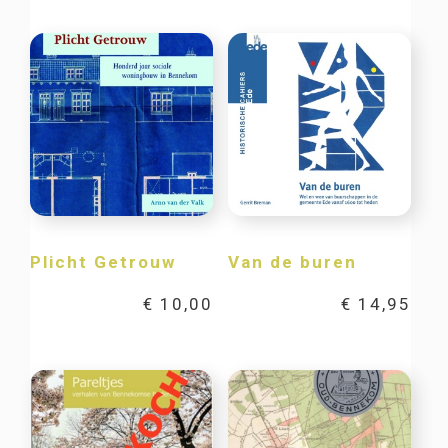
Plicht Getrouw
Van de buren
€
10,00
€
14,95