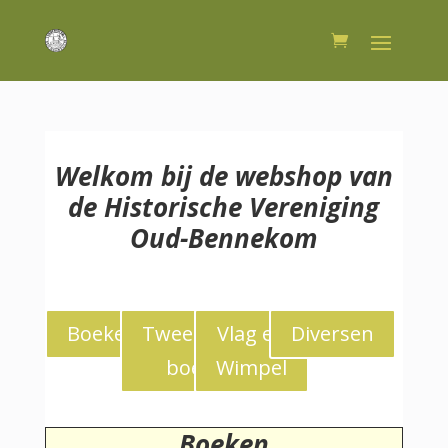
Welkom bij de webshop van
de Historische Vereniging
Oud-Bennekom
Boeken
Tweedekans
Vlag en
Diversen
boeken
Wimpel
Boeken