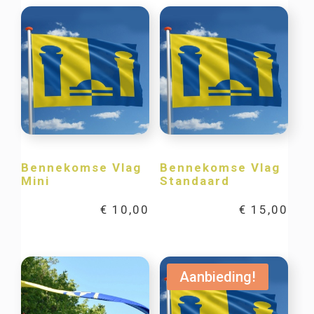
Bennekomse Vlag
Bennekomse Vlag
Mini
Standaard
€
10,00
€
15,00
Aanbieding!