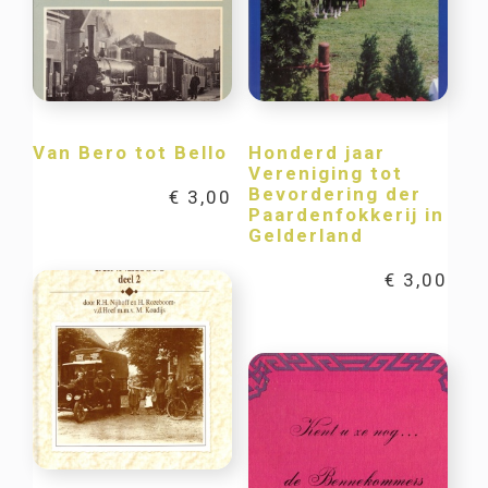
Van Bero tot Bello
Honderd jaar
Vereniging tot
Bevordering der
€
3,00
Paardenfokkerij in
Gelderland
€
3,00