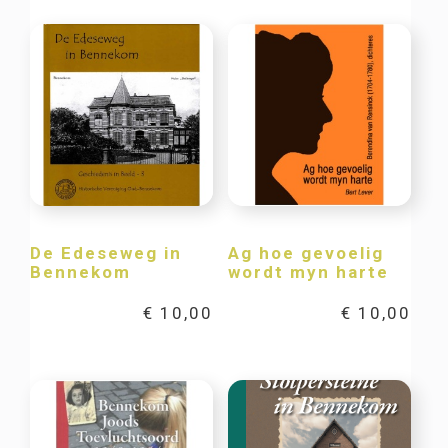
De Edeseweg in
Ag hoe gevoelig
Bennekom
wordt myn harte
€
10,00
€
10,00