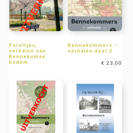
Pareltjes,
Bennekommers –
verhalen van
verhalen deel 2
Bennekomse
bodem
€
23,00