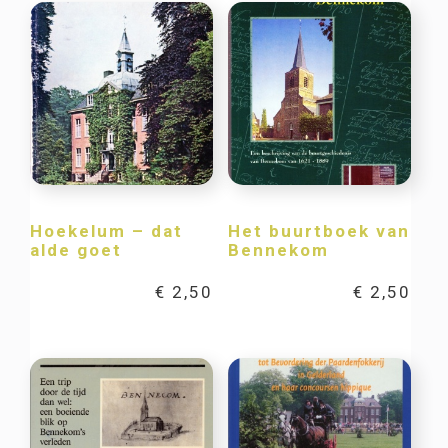
Hoekelum – dat
Het buurtboek van
alde goet
Bennekom
€
2,50
€
2,50