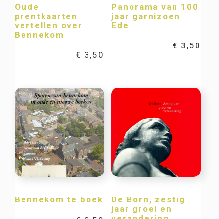
Oude
Panorama van 100
prentkaarten
jaar garnizoen
vertellen over
Ede
Bennekom
€
3,50
€
3,50
Bennekom te boek
De Born, zestig
jaar groei en
verandering