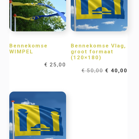
Bennekomse
Bennekomse Vlag,
WIMPEL
groot formaat
(120×180)
€
25,00
Oorspronkel
Hui
€
50,00
€
40,00
prijs
prij
was:
is:
€ 50,00.
€ 40