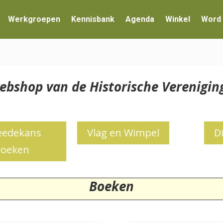
Werkgroepen
Kennisbank
Agenda
Winkel
Word 
ebshop van de Historische Verenig
edekans
Vlag en Wimpel
D
oeken
Boeken