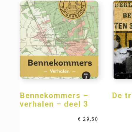
Bennekommers –
De t
verhalen – deel 3
€
29,50