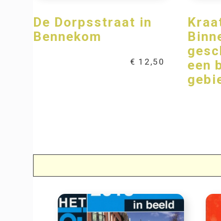
De Dorpsstraat in
Kraa
Bennekom
Binn
gesc
€
12,50
een 
gebi