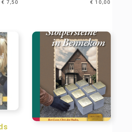
€
7,50
€
10,00
ds