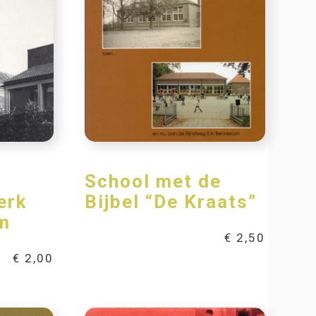
School met de
erk
Bijbel “De Kraats”
m
€
2,50
€
2,00