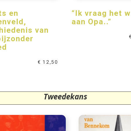
ts en
“Ik vraag het w
enveld,
aan Opa..”
hiedenis van
bijzonder
ed
€
12,50
Tweedekans