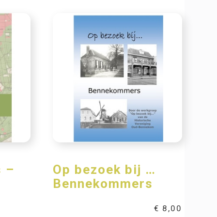
 –
Op bezoek bij …
1
Bennekommers
€
8,00