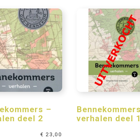
ekommers –
Bennekommers
alen deel 2
verhalen deel 
€
23,00