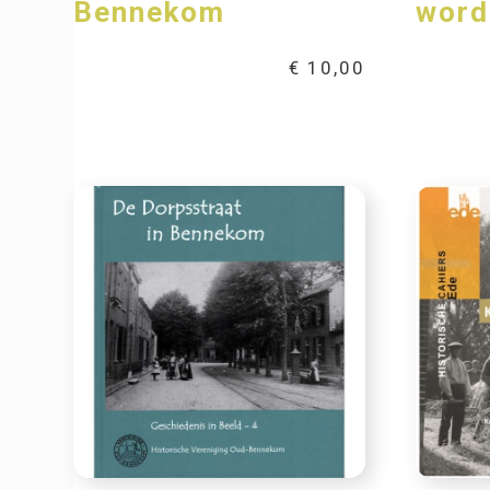
Bennekom
word
€
10,00