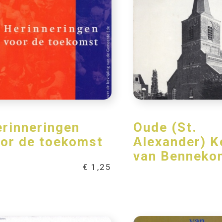
rinneringen
Oude (St.
or de toekomst
Alexander) K
van Benneko
€
1,25