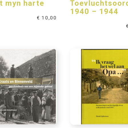
t myn harte
Toevluchtsoor
1940 – 1944
€
10,00