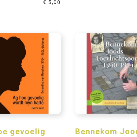
€
5,00
oe gevoelig
Bennekom Joo