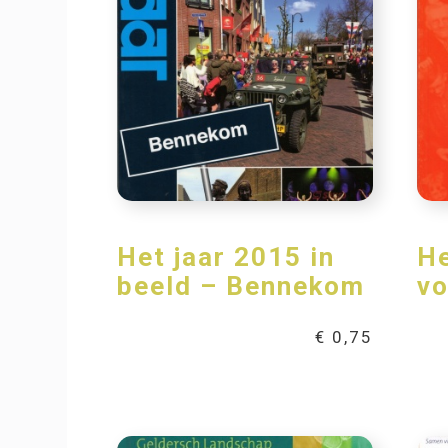
Het jaar 2015 in
He
beeld – Bennekom
vo
€
0,75