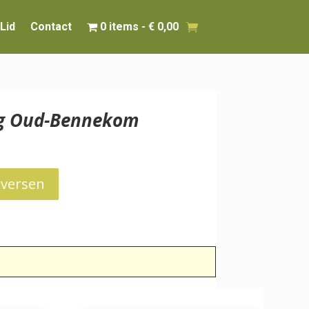
Lid
Contact
0 items
€ 0,00
ing Oud-Bennekom
iversen