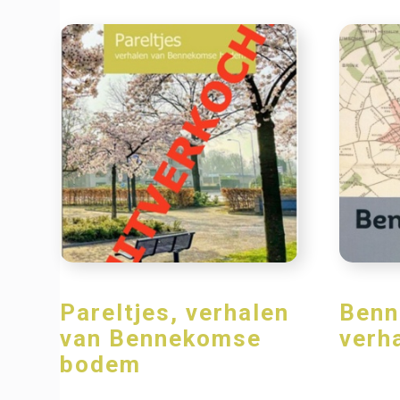
Pareltjes, verhalen
Benn
van Bennekomse
verh
bodem