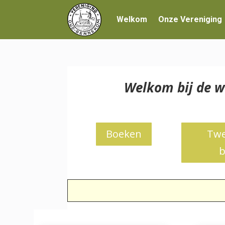
Welkom
Onze Vereniging
Welkom bij de w
Boeken
Twe
b