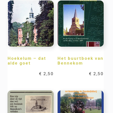
Hoekelum – dat
Het buurtboek van
alde goet
Bennekom
€
2,50
€
2,50