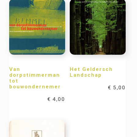
Van
Het Geldersch
dorpstimmerman
Landschap
tot
bouwondernemer
€
5,00
€
4,00