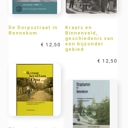
De Dorpsstraat in
Kraats en
Bennekom
Binnenveld,
geschiedenis van
een bijzonder
€
12,50
gebied
€
12,50