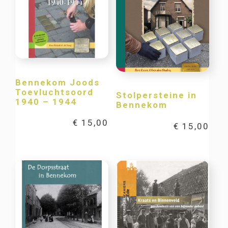
Bennekom Joods
Toevluchtsoord
Stolpersteine in
1940 – 1944
Bennekom
€
15,00
€
15,00