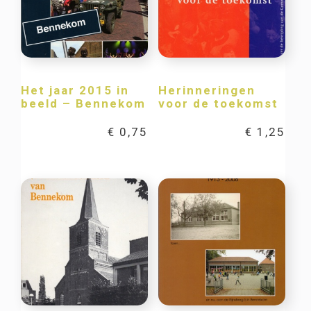
Het jaar 2015 in
Herinneringen
beeld – Bennekom
voor de toekomst
€
0,75
€
1,25