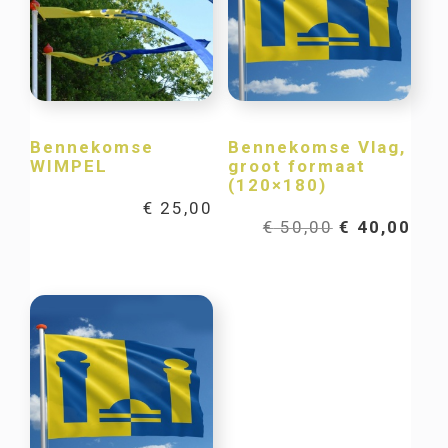
Bennekomse
Bennekomse Vlag,
WIMPEL
groot formaat
(120×180)
€
25,00
Oorspronkel
Hui
€
50,00
€
40,00
prijs
prij
was:
is:
€ 50,00.
€ 40