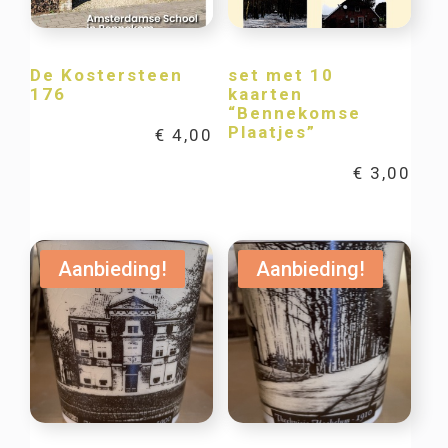
De Kostersteen
set met 10
176
kaarten
“Bennekomse
Plaatjes”
€
4,00
€
3,00
Aanbieding!
Aanbieding!