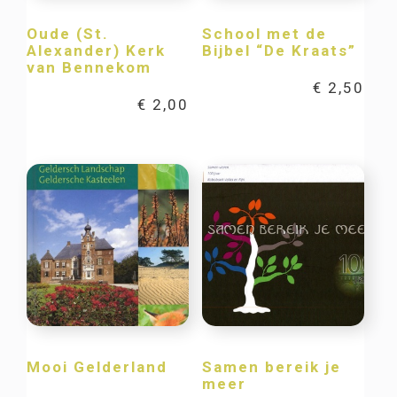
Oude (St.
School met de
Alexander) Kerk
Bijbel “De Kraats”
van Bennekom
€
2,50
€
2,00
Mooi Gelderland
Samen bereik je
meer