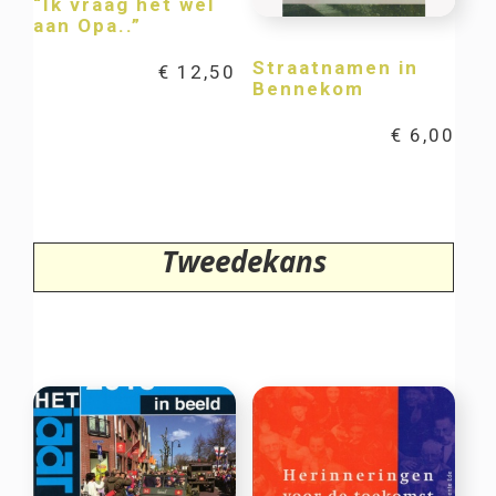
“Ik vraag het wel
aan Opa..”
Straatnamen in
€
12,50
Bennekom
€
6,00
Tweedekans