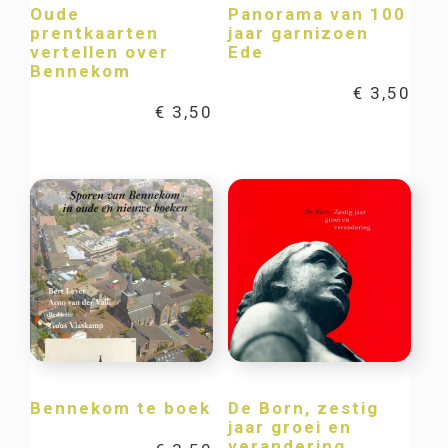
Oude
Panorama van 100
prentkaarten
jaar garnizoen
vertellen over
Ede
Bennekom
€
3,50
€
3,50
Bennekom te boek
De Born, zestig
jaar groei en
verandering