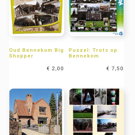
Oud Bennekom Big
Puzzel: Trots op
Shopper
Bennekom
€
2,00
€
7,50