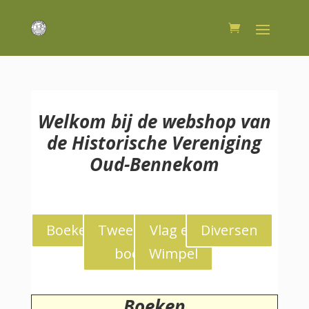
Welkom bij de webshop van
de Historische Vereniging
Oud-Bennekom
Boeken
Tweedekans
Vlag en
Diversen
boeken
Wimpel
Boeken