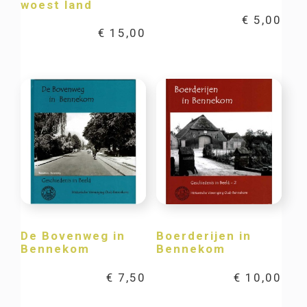
woest land
€
5,00
€
15,00
De Bovenweg in
Boerderijen in
Bennekom
Bennekom
€
7,50
€
10,00