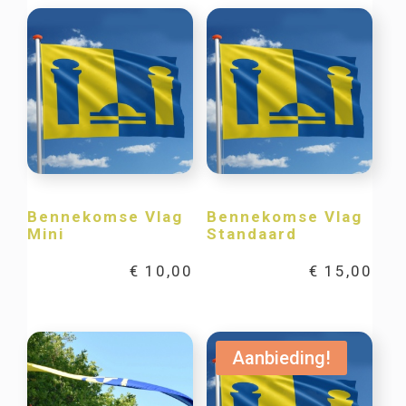
Bennekomse Vlag
Bennekomse Vlag
Mini
Standaard
€
10,00
€
15,00
Aanbieding!