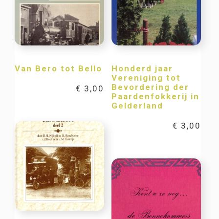
Van Bero tot Bello
Honderd jaar
Vereniging tot
Bevordering der
€
3,00
Paardenfokkerij in
Gelderland
€
3,00