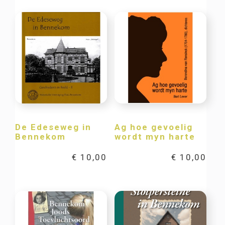
De Edeseweg in
Ag hoe gevoelig
Bennekom
wordt myn harte
€
10,00
€
10,00