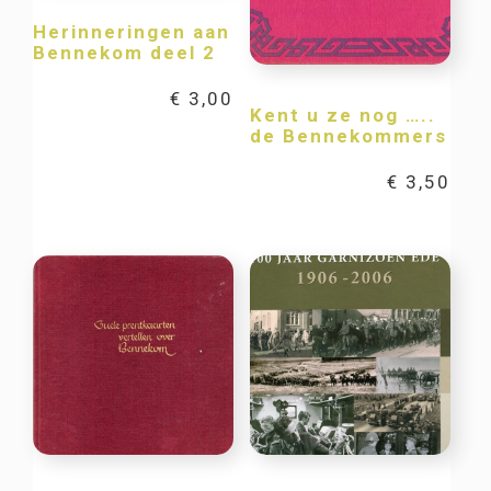
Herinneringen aan
Bennekom deel 2
€
3,00
Kent u ze nog …..
de Bennekommers
€
3,50