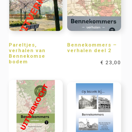
Pareltjes,
Bennekommers –
verhalen van
verhalen deel 2
Bennekomse
bodem
€
23,00