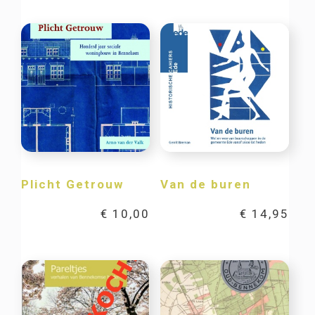
Plicht Getrouw
Van de buren
€
10,00
€
14,95