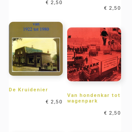
€
2,50
€
2,50
De Kruidenier
Van hondenkar tot
wagenpark
€
2,50
€
2,50