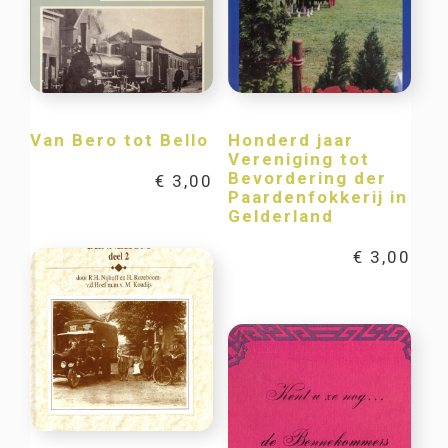
Van Bero tot Bello
Honderd jaar
Vereniging tot
Bevordering der
€
3,00
Paardenfokkerij in
Gelderland
€
3,00