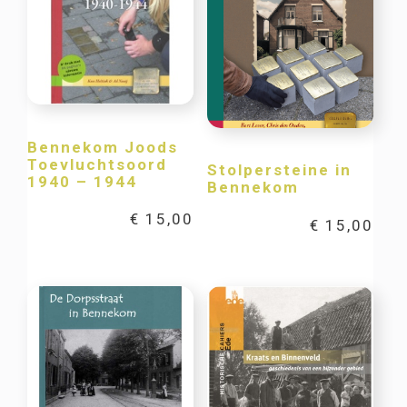
Bennekom Joods
Toevluchtsoord
Stolpersteine in
1940 – 1944
Bennekom
€
15,00
€
15,00