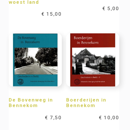
woest land
€
5,00
€
15,00
De Bovenweg in
Boerderijen in
Bennekom
Bennekom
€
7,50
€
10,00