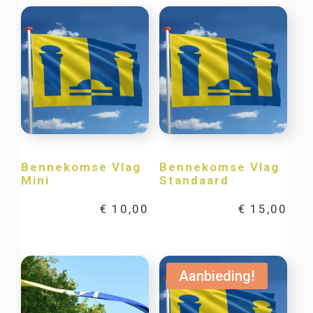
Bennekomse Vlag
Bennekomse Vlag
Mini
Standaard
€
10,00
€
15,00
Aanbieding!