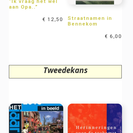
“Ik vraag het wel
aan Opa..”
Straatnamen in
€
12,50
Bennekom
€
6,00
Tweedekans