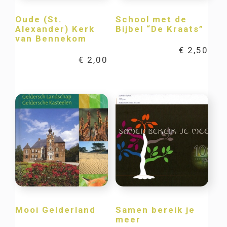
Oude (St.
School met de
Alexander) Kerk
Bijbel “De Kraats”
van Bennekom
€
2,50
€
2,00
Mooi Gelderland
Samen bereik je
meer