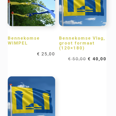
Bennekomse
Bennekomse Vlag,
WIMPEL
groot formaat
(120×180)
€
25,00
Oorspronkel
Hui
€
50,00
€
40,00
prijs
prij
was:
is:
€ 50,00.
€ 40