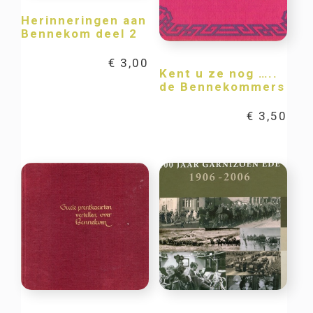
Herinneringen aan
Bennekom deel 2
€
3,00
Kent u ze nog …..
de Bennekommers
€
3,50