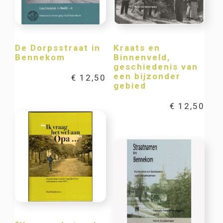
De Dorpsstraat in
Kraats en
Bennekom
Binnenveld,
geschiedenis van
een bijzonder
€
12,50
gebied
€
12,50