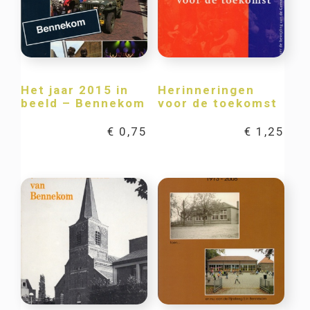
Het jaar 2015 in
Herinneringen
beeld – Bennekom
voor de toekomst
€
0,75
€
1,25