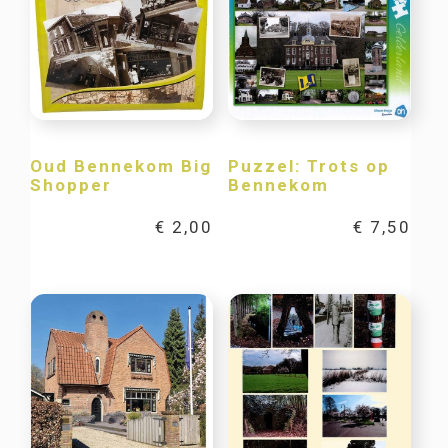
Oud Bennekom Big
Puzzel: Trots op
Shopper
Bennekom
€
2,00
€
7,50