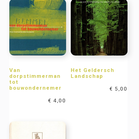
Van
Het Geldersch
dorpstimmerman
Landschap
tot
bouwondernemer
€
5,00
€
4,00