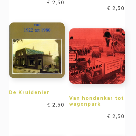
€
2,50
€
2,50
De Kruidenier
Van hondenkar tot
wagenpark
€
2,50
€
2,50