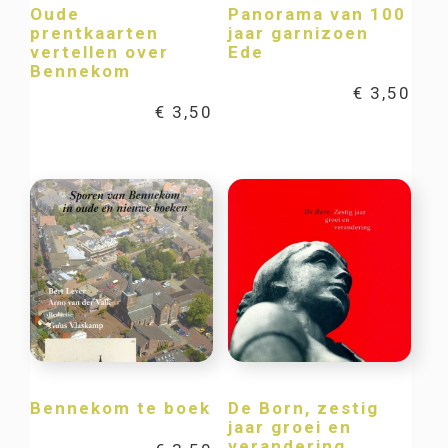
Oude
Panorama van 100
prentkaarten
jaar garnizoen
vertellen over
Ede
Bennekom
€
3,50
€
3,50
Bennekom te boek
De Born, zestig
jaar groei en
verandering