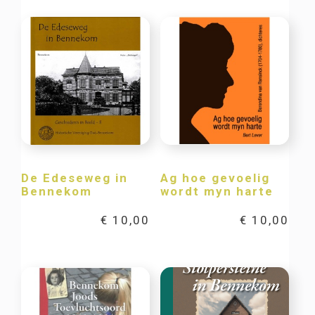
De Edeseweg in
Ag hoe gevoelig
Bennekom
wordt myn harte
€
10,00
€
10,00