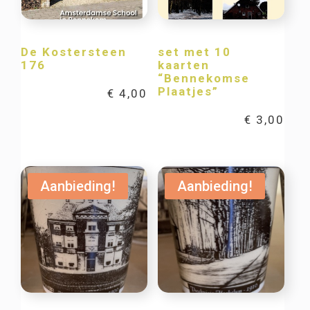
De Kostersteen
set met 10
176
kaarten
“Bennekomse
Plaatjes”
€
4,00
€
3,00
Aanbieding!
Aanbieding!