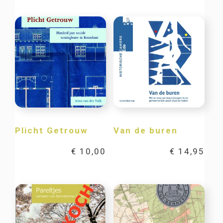
Plicht Getrouw
Van de buren
€
10,00
€
14,95