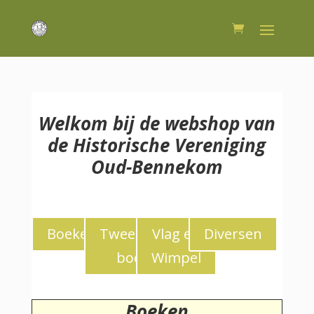
Welkom bij de webshop van
de Historische Vereniging
Oud-Bennekom
Boeken
Tweedekans
Vlag en
Diversen
boeken
Wimpel
Boeken