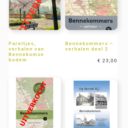
Pareltjes,
Bennekommers –
verhalen van
verhalen deel 2
Bennekomse
bodem
€
23,00