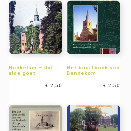
Hoekelum – dat
Het buurtboek van
alde goet
Bennekom
€
2,50
€
2,50