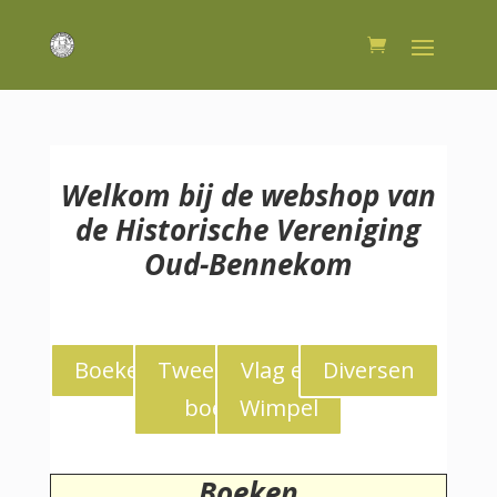
Welkom bij de webshop van
de Historische Vereniging
Oud-Bennekom
Boeken
Tweedekans
Vlag en
Diversen
boeken
Wimpel
Boeken