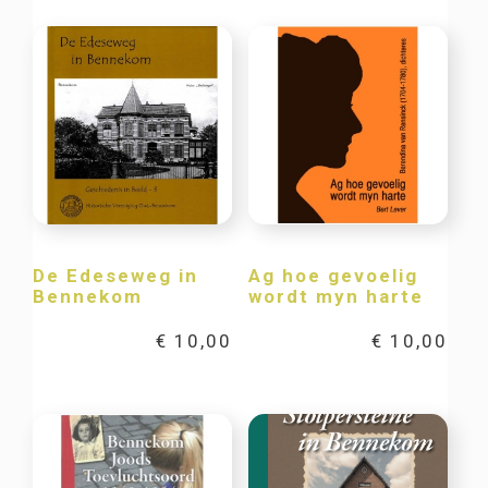
De Edeseweg in
Ag hoe gevoelig
Bennekom
wordt myn harte
€
10,00
€
10,00