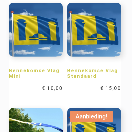
Bennekomse Vlag
Bennekomse Vlag
Mini
Standaard
€
10,00
€
15,00
Aanbieding!