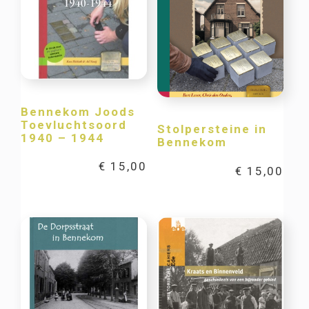
Bennekom Joods
Toevluchtsoord
Stolpersteine in
1940 – 1944
Bennekom
€
15,00
€
15,00