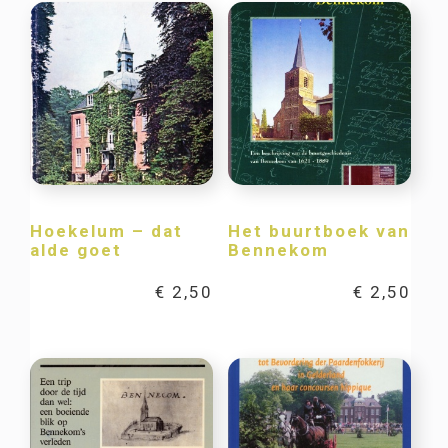
Hoekelum – dat
Het buurtboek van
alde goet
Bennekom
€
2,50
€
2,50