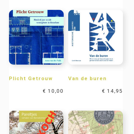
Plicht Getrouw
Van de buren
€
10,00
€
14,95