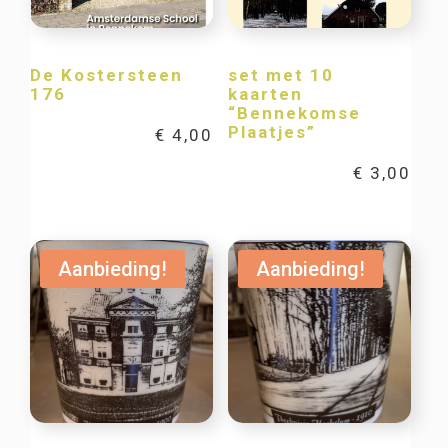
De Kostersteen
set met 10
176
kaarten
“Bennekomse
Plaatjes”
€
4,00
€
3,00
Aanbieding!
Aanbieding!