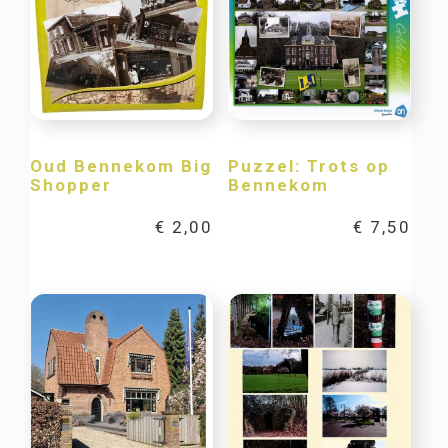
Oud Bennekom Big
Puzzel: Trots op
Shopper
Bennekom
€
2,00
€
7,50