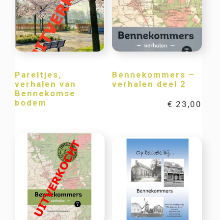
Pareltjes,
Bennekommers –
verhalen van
verhalen deel 2
Bennekomse
bodem
€
23,00