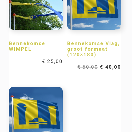
Bennekomse
Bennekomse Vlag,
WIMPEL
groot formaat
(120×180)
€
25,00
Oorspronkel
Hui
€
50,00
€
40,00
prijs
prij
was:
is:
€ 50,00.
€ 40