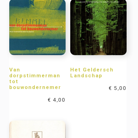
Van
Het Geldersch
dorpstimmerman
Landschap
tot
bouwondernemer
€
5,00
€
4,00