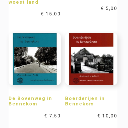
woest land
€
5,00
€
15,00
De Bovenweg in
Boerderijen in
Bennekom
Bennekom
€
7,50
€
10,00