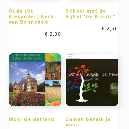
Oude (St.
School met de
Alexander) Kerk
Bijbel “De Kraats”
van Bennekom
€
2,50
€
2,00
Mooi Gelderland
Samen bereik je
meer