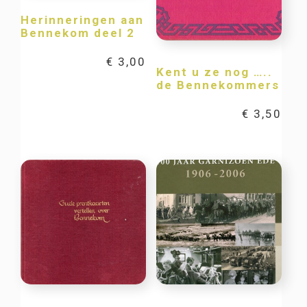
Herinneringen aan
Bennekom deel 2
€
3,00
Kent u ze nog …..
de Bennekommers
€
3,50