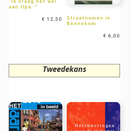
“Ik vraag het wel
aan Opa..”
Straatnamen in
€
12,50
Bennekom
€
6,00
Tweedekans