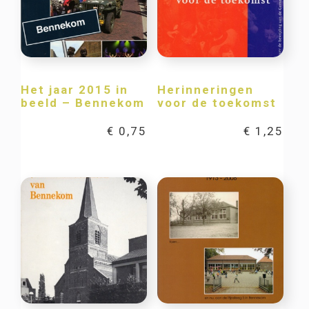
Het jaar 2015 in
Herinneringen
beeld – Bennekom
voor de toekomst
€
0,75
€
1,25