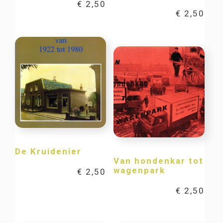
€
2,50
€
2,50
De Kruidenier
Van hondenkar tot
wagenpark
€
2,50
€
2,50