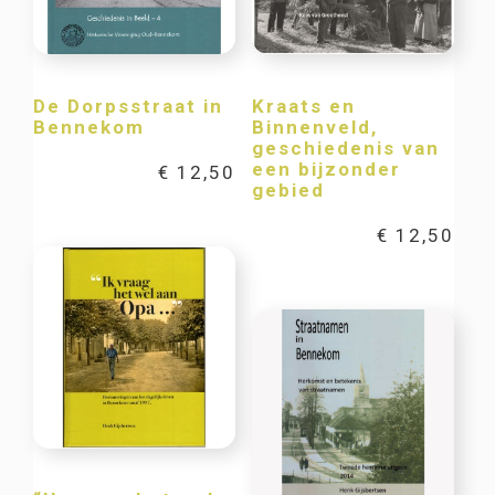
De Dorpsstraat in
Kraats en
Bennekom
Binnenveld,
geschiedenis van
een bijzonder
€
12,50
gebied
€
12,50