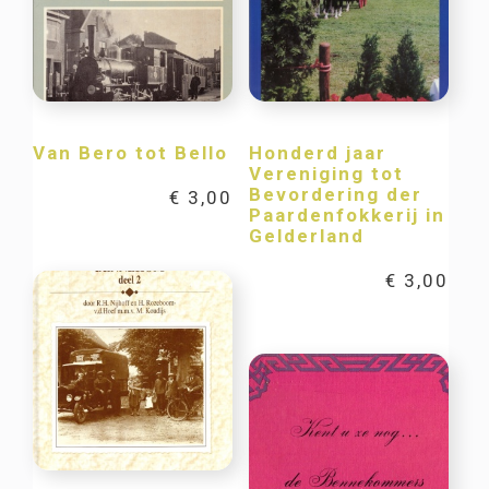
Van Bero tot Bello
Honderd jaar
Vereniging tot
Bevordering der
€
3,00
Paardenfokkerij in
Gelderland
€
3,00