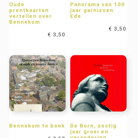
Oude
Panorama van 100
prentkaarten
jaar garnizoen
vertellen over
Ede
Bennekom
€
3,50
€
3,50
Bennekom te boek
De Born, zestig
jaar groei en
verandering