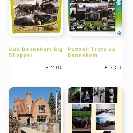
Oud Bennekom Big
Puzzel: Trots op
Shopper
Bennekom
€
2,00
€
7,50