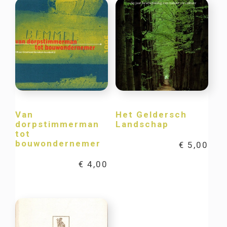
Van
Het Geldersch
dorpstimmerman
Landschap
tot
bouwondernemer
€
5,00
€
4,00