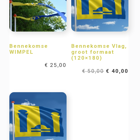
Bennekomse
Bennekomse Vlag,
WIMPEL
groot formaat
(120×180)
€
25,00
Oorspronkel
Hui
€
50,00
€
40,00
prijs
prij
was:
is:
€ 50,00.
€ 40