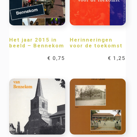
Het jaar 2015 in
Herinneringen
beeld – Bennekom
voor de toekomst
€
0,75
€
1,25