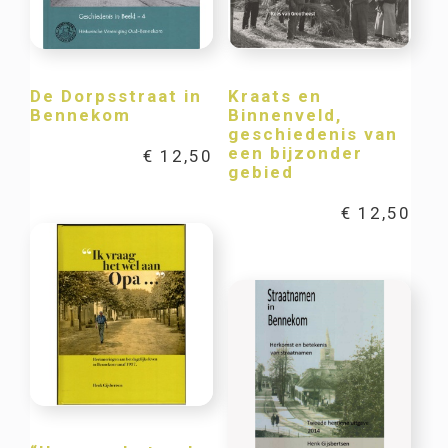
De Dorpsstraat in
Kraats en
Bennekom
Binnenveld,
geschiedenis van
een bijzonder
€
12,50
gebied
€
12,50