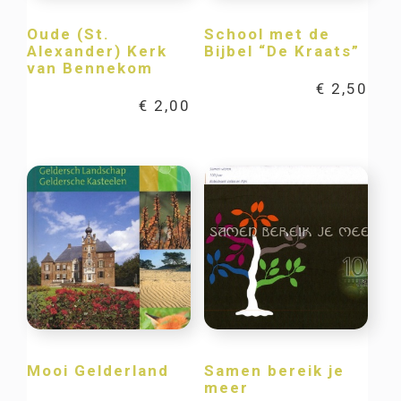
Oude (St.
School met de
Alexander) Kerk
Bijbel “De Kraats”
van Bennekom
€
2,50
€
2,00
Mooi Gelderland
Samen bereik je
meer