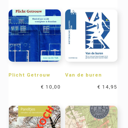
Plicht Getrouw
Van de buren
€
10,00
€
14,95