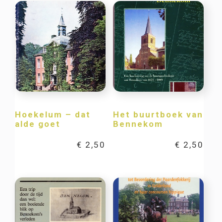
Hoekelum – dat
Het buurtboek van
alde goet
Bennekom
€
2,50
€
2,50