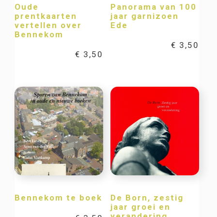
Oude
Panorama van 100
prentkaarten
jaar garnizoen
vertellen over
Ede
Bennekom
€
3,50
€
3,50
Bennekom te boek
De Born, zestig
jaar groei en
verandering