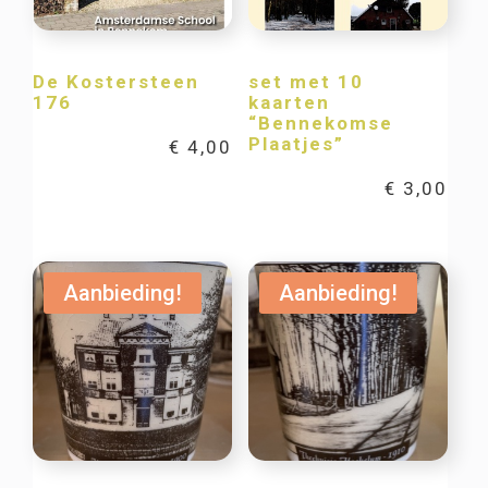
De Kostersteen
set met 10
176
kaarten
“Bennekomse
Plaatjes”
€
4,00
€
3,00
Aanbieding!
Aanbieding!