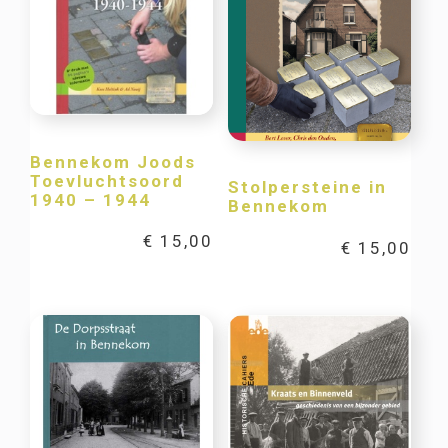
Bennekom Joods
Toevluchtsoord
Stolpersteine in
1940 – 1944
Bennekom
€
15,00
€
15,00