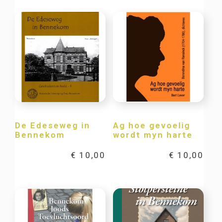
De Edeseweg in
Ag hoe gevoelig
Bennekom
wordt myn harte
€
10,00
€
10,00