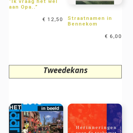
“Ik vraag het wel
aan Opa..”
Straatnamen in
€
12,50
Bennekom
€
6,00
Tweedekans