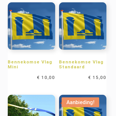
Bennekomse Vlag
Bennekomse Vlag
Mini
Standaard
€
10,00
€
15,00
Aanbieding!