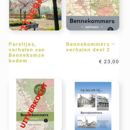
Pareltjes,
Bennekommers –
verhalen van
verhalen deel 2
Bennekomse
bodem
€
23,00