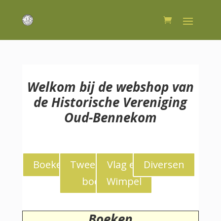
Welkom bij de webshop van
de Historische Vereniging
Oud-Bennekom
Boeken
Tweedekans
Vlag en
Diversen
boeken
Wimpel
Boeken