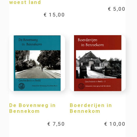
woest land
€
5,00
€
15,00
De Bovenweg in
Boerderijen in
Bennekom
Bennekom
€
7,50
€
10,00