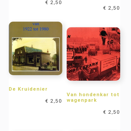
€
2,50
€
2,50
De Kruidenier
Van hondenkar tot
wagenpark
€
2,50
€
2,50