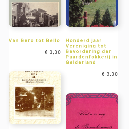
Van Bero tot Bello
Honderd jaar
Vereniging tot
Bevordering der
€
3,00
Paardenfokkerij in
Gelderland
€
3,00