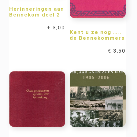
Herinneringen aan
Bennekom deel 2
€
3,00
Kent u ze nog …..
de Bennekommers
€
3,50