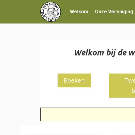
Welkom
Onze Vereniging
Welkom bij de w
Boeken
Twe
b