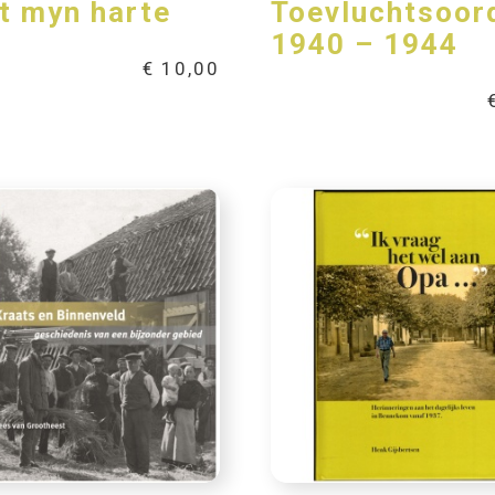
t myn harte
Toevluchtsoor
1940 – 1944
€
10,00