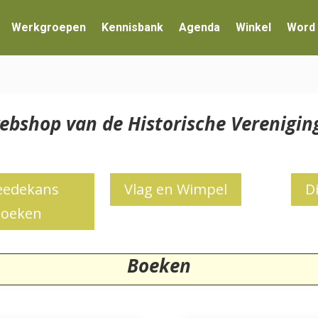
Werkgroepen
Kennisbank
Agenda
Winkel
Word 
ebshop van de Historische Verenig
edekans
Vlag en Wimpel
D
oeken
Boeken