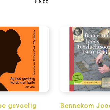
€
5,00
oe gevoelig
Bennekom Joo