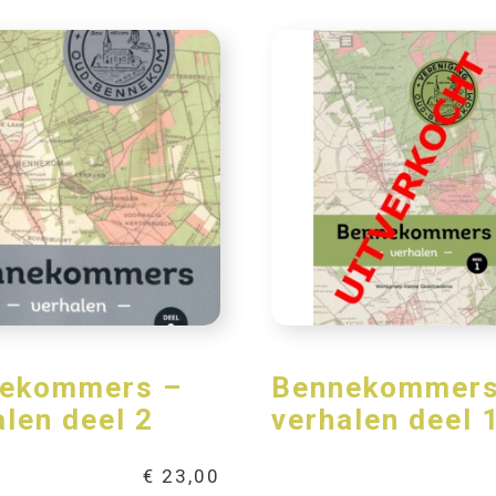
ekommers –
Bennekommers
alen deel 2
verhalen deel 
€
23,00