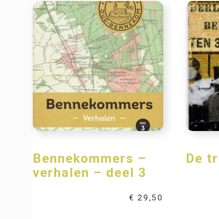
Bennekommers –
De t
verhalen – deel 3
€
29,50