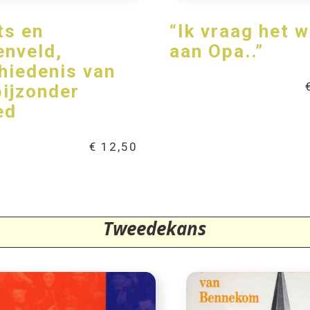
ts en
“Ik vraag het w
enveld,
aan Opa..”
hiedenis van
bijzonder
ed
€
12,50
Tweedekans