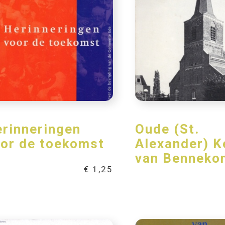
rinneringen
Oude (St.
or de toekomst
Alexander) K
van Benneko
€
1,25