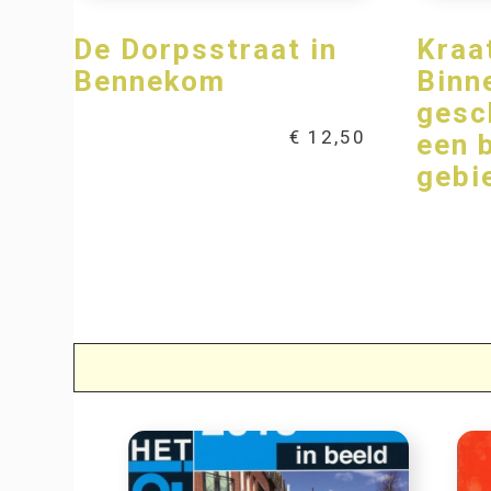
De Dorpsstraat in
Kraa
Bennekom
Binn
gesc
€
12,50
een 
gebi