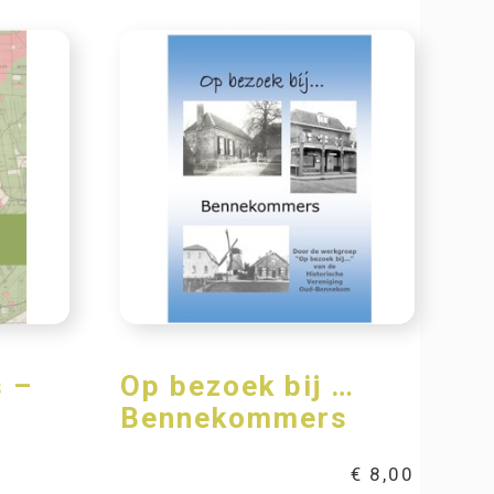
 –
Op bezoek bij …
1
Bennekommers
€
8,00