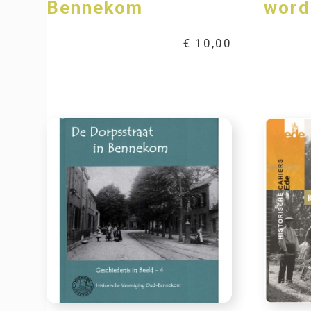
Bennekom
word
€
10,00