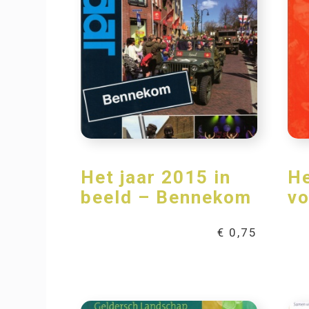
Het jaar 2015 in
He
beeld – Bennekom
vo
€
0,75