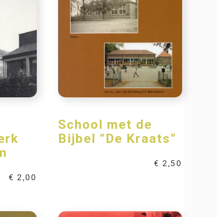
School met de
erk
Bijbel “De Kraats”
m
€
2,50
€
2,00