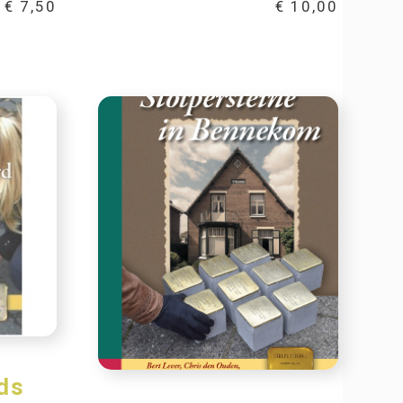
€
7,50
€
10,00
ds