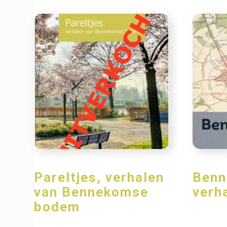
Pareltjes, verhalen
Benn
van Bennekomse
verh
bodem