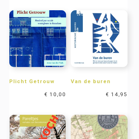
Plicht Getrouw
Van de buren
€
10,00
€
14,95