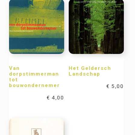
Van
Het Geldersch
dorpstimmerman
Landschap
tot
bouwondernemer
€
5,00
€
4,00