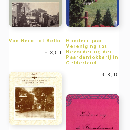
Van Bero tot Bello
Honderd jaar
Vereniging tot
Bevordering der
€
3,00
Paardenfokkerij in
Gelderland
€
3,00