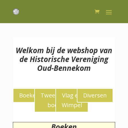
Welkom bij de webshop van
de Historische Vereniging
Oud-Bennekom
Boeken
Tweedekans
Vlag en
Diversen
boeken
Wimpel
Boeken