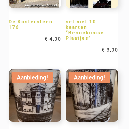
De Kostersteen
set met 10
176
kaarten
“Bennekomse
Plaatjes”
€
4,00
€
3,00
Aanbieding!
Aanbieding!