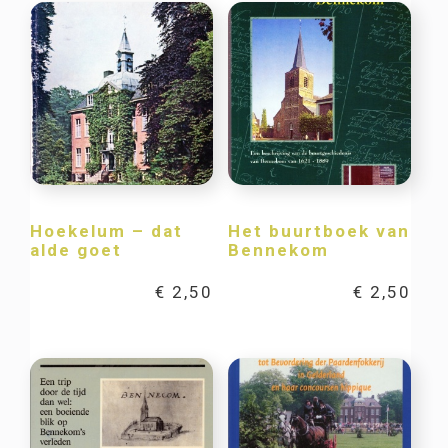
Hoekelum – dat
Het buurtboek van
alde goet
Bennekom
€
2,50
€
2,50