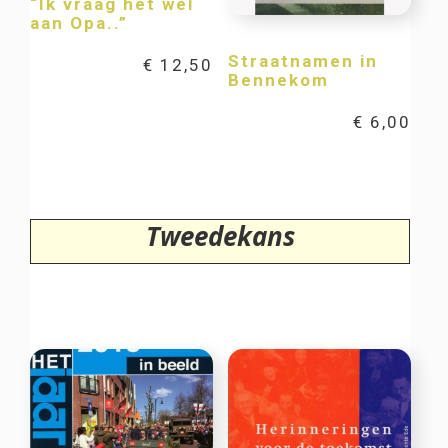
“Ik vraag het wel
aan Opa..”
Straatnamen in
€
12,50
Bennekom
€
6,00
Tweedekans