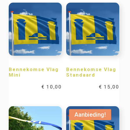
Bennekomse Vlag
Bennekomse Vlag
Mini
Standaard
€
10,00
€
15,00
Aanbieding!