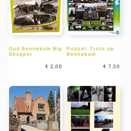
Oud Bennekom Big
Puzzel: Trots op
Shopper
Bennekom
€
2,00
€
7,50