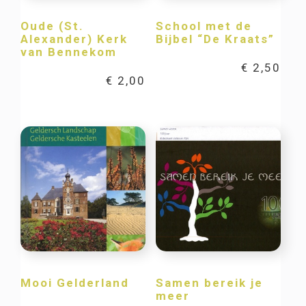
Oude (St.
School met de
Alexander) Kerk
Bijbel “De Kraats”
van Bennekom
€
2,50
€
2,00
Mooi Gelderland
Samen bereik je
meer