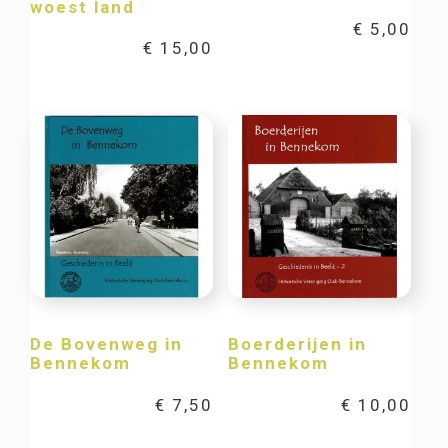
woest land
€
5,00
€
15,00
De Bovenweg in
Boerderijen in
Bennekom
Bennekom
€
7,50
€
10,00