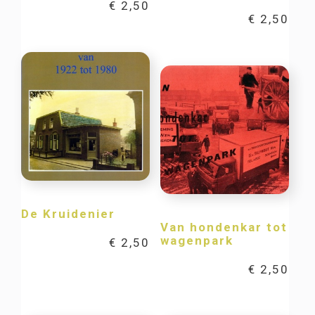
€
2,50
€
2,50
De Kruidenier
Van hondenkar tot
wagenpark
€
2,50
€
2,50