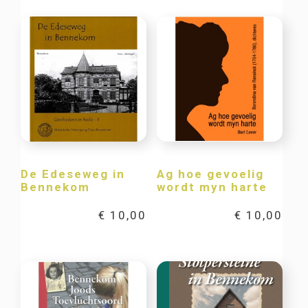
De Edeseweg in
Ag hoe gevoelig
Bennekom
wordt myn harte
€
10,00
€
10,00