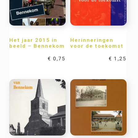
Het jaar 2015 in
Herinneringen
beeld – Bennekom
voor de toekomst
€
0,75
€
1,25