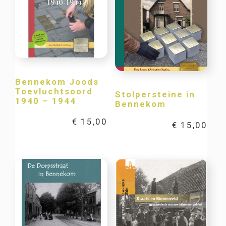
Bennekom Joods
Toevluchtsoord
Stolpersteine in
1940 – 1944
Bennekom
€
15,00
€
15,00