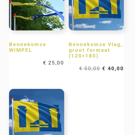
Bennekomse
Bennekomse Vlag,
WIMPEL
groot formaat
(120×180)
€
25,00
Oorspronkel
Hui
€
50,00
€
40,00
prijs
prij
was:
is:
€ 50,00.
€ 40