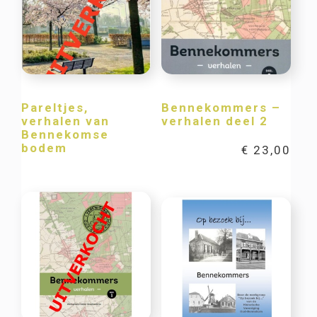
Pareltjes,
Bennekommers –
verhalen van
verhalen deel 2
Bennekomse
bodem
€
23,00