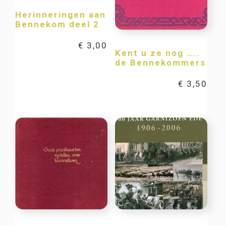
Herinneringen aan
Bennekom deel 2
€
3,00
Kent u ze nog …..
de Bennekommers
€
3,50