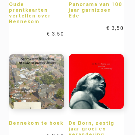
Oude
Panorama van 100
prentkaarten
jaar garnizoen
vertellen over
Ede
Bennekom
€
3,50
€
3,50
Bennekom te boek
De Born, zestig
jaar groei en
verandering