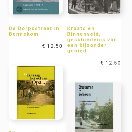
De Dorpsstraat in
Kraats en
Bennekom
Binnenveld,
geschiedenis van
een bijzonder
€
12,50
gebied
€
12,50