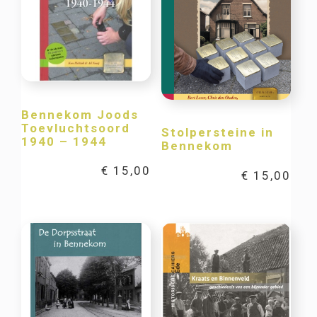
Bennekom Joods
Toevluchtsoord
Stolpersteine in
1940 – 1944
Bennekom
€
15,00
€
15,00