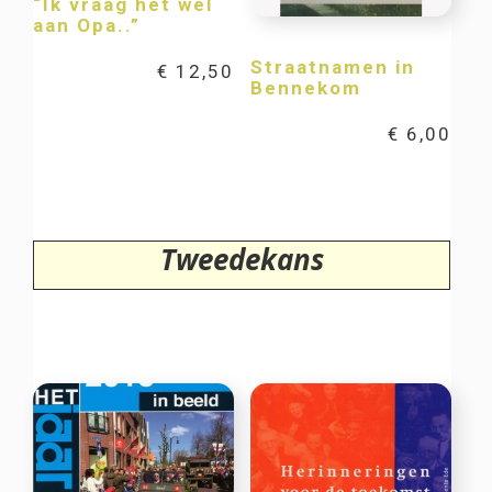
“Ik vraag het wel
aan Opa..”
Straatnamen in
€
12,50
Bennekom
€
6,00
Tweedekans