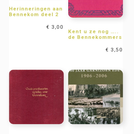
Herinneringen aan
Bennekom deel 2
€
3,00
Kent u ze nog …..
de Bennekommers
€
3,50