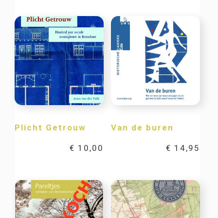
Plicht Getrouw
Van de buren
€
10,00
€
14,95