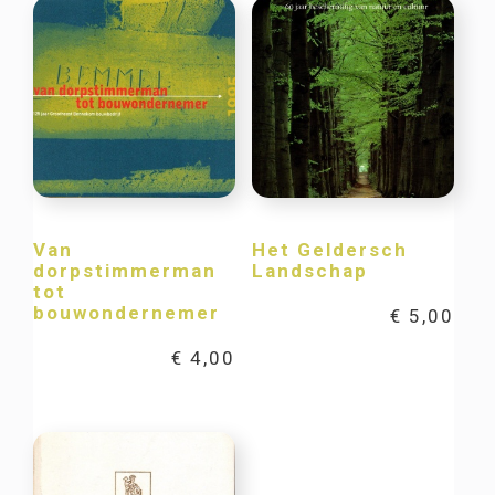
Van
Het Geldersch
dorpstimmerman
Landschap
tot
bouwondernemer
€
5,00
€
4,00