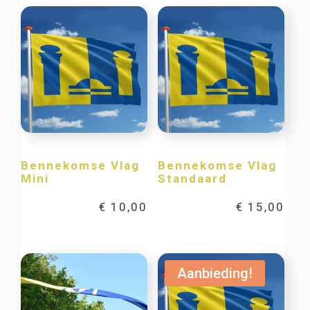
Bennekomse Vlag
Bennekomse Vlag
Mini
Standaard
€
10,00
€
15,00
Aanbieding!