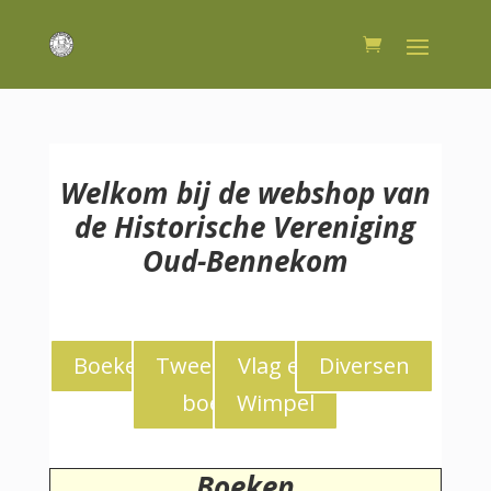
Welkom bij de webshop van
de Historische Vereniging
Oud-Bennekom
Boeken
Tweedekans
Vlag en
Diversen
boeken
Wimpel
Boeken