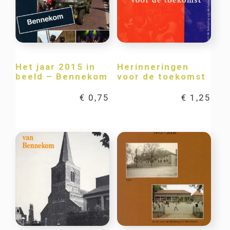
Het jaar 2015 in
Herinneringen
beeld – Bennekom
voor de toekomst
€
0,75
€
1,25