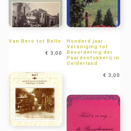
Van Bero tot Bello
Honderd jaar
Vereniging tot
Bevordering der
€
3,00
Paardenfokkerij in
Gelderland
€
3,00