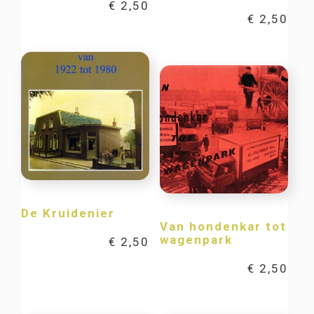
€
2,50
€
2,50
De Kruidenier
Van hondenkar tot
wagenpark
€
2,50
€
2,50