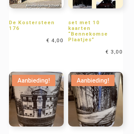
De Kostersteen
set met 10
176
kaarten
“Bennekomse
Plaatjes”
€
4,00
€
3,00
Aanbieding!
Aanbieding!