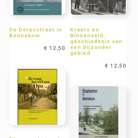
De Dorpsstraat in
Kraats en
Bennekom
Binnenveld,
geschiedenis van
een bijzonder
€
12,50
gebied
€
12,50