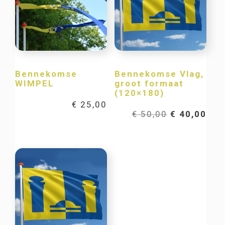
Bennekomse
Bennekomse Vlag,
WIMPEL
groot formaat
(120×180)
€
25,00
Oorspronkel
Hui
€
50,00
€
40,00
prijs
prij
was:
is:
€ 50,00.
€ 40