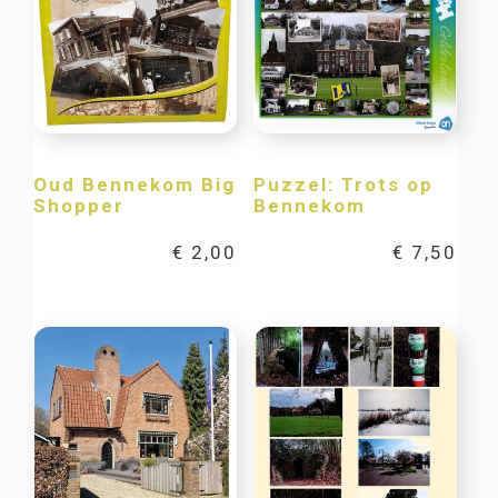
Oud Bennekom Big
Puzzel: Trots op
Shopper
Bennekom
€
2,00
€
7,50