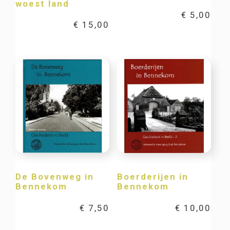
woest land
€
5,00
€
15,00
De Bovenweg in
Boerderijen in
Bennekom
Bennekom
€
7,50
€
10,00