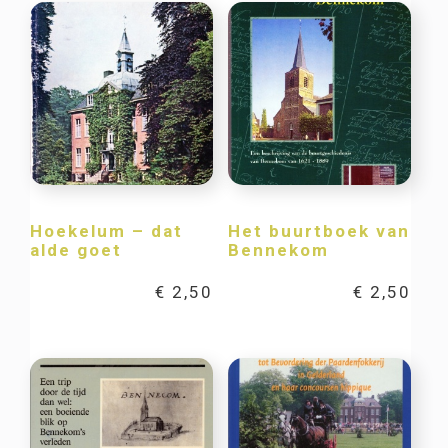
Hoekelum – dat
Het buurtboek van
alde goet
Bennekom
€
2,50
€
2,50