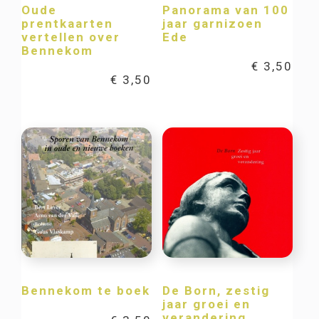
Oude
Panorama van 100
prentkaarten
jaar garnizoen
vertellen over
Ede
Bennekom
€
3,50
€
3,50
Bennekom te boek
De Born, zestig
jaar groei en
verandering