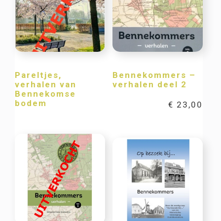
Pareltjes,
Bennekommers –
verhalen van
verhalen deel 2
Bennekomse
bodem
€
23,00