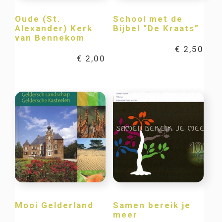
Oude (St.
School met de
Alexander) Kerk
Bijbel “De Kraats”
van Bennekom
€
2,50
€
2,00
Mooi Gelderland
Samen bereik je
meer