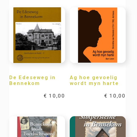
De Edeseweg in
Ag hoe gevoelig
Bennekom
wordt myn harte
€
10,00
€
10,00