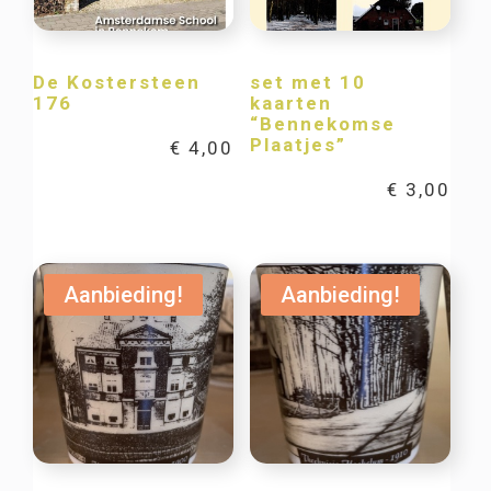
De Kostersteen
set met 10
176
kaarten
“Bennekomse
Plaatjes”
€
4,00
€
3,00
Aanbieding!
Aanbieding!