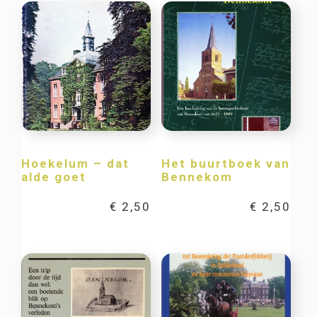
Hoekelum – dat
Het buurtboek van
alde goet
Bennekom
€
2,50
€
2,50