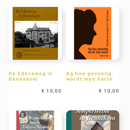
De Edeseweg in
Ag hoe gevoelig
Bennekom
wordt myn harte
€
10,00
€
10,00