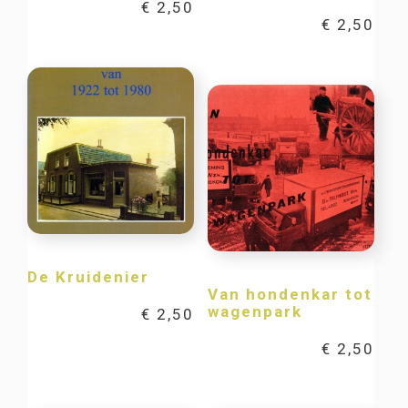
€
2,50
€
2,50
De Kruidenier
Van hondenkar tot
wagenpark
€
2,50
€
2,50