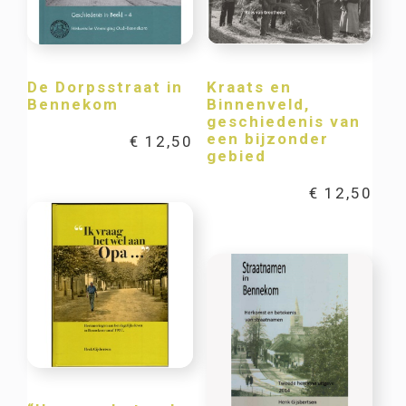
De Dorpsstraat in
Kraats en
Bennekom
Binnenveld,
geschiedenis van
een bijzonder
€
12,50
gebied
€
12,50