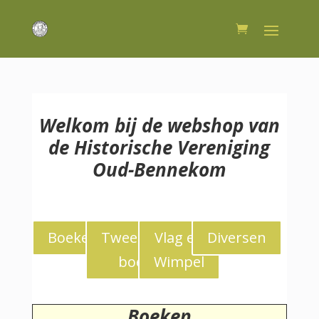
Welkom bij de webshop van
de Historische Vereniging
Oud-Bennekom
Boeken
Tweedekans
Vlag en
Diversen
boeken
Wimpel
Boeken