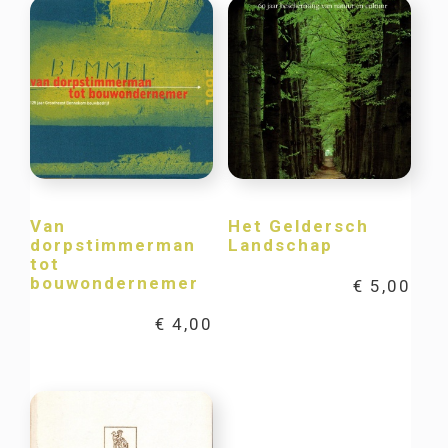
Van
Het Geldersch
dorpstimmerman
Landschap
tot
bouwondernemer
€
5,00
€
4,00