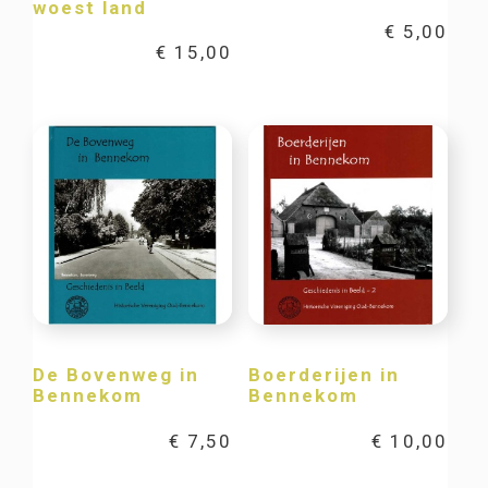
woest land
€
5,00
€
15,00
De Bovenweg in
Boerderijen in
Bennekom
Bennekom
€
7,50
€
10,00