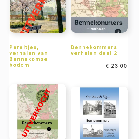
Pareltjes,
Bennekommers –
verhalen van
verhalen deel 2
Bennekomse
bodem
€
23,00