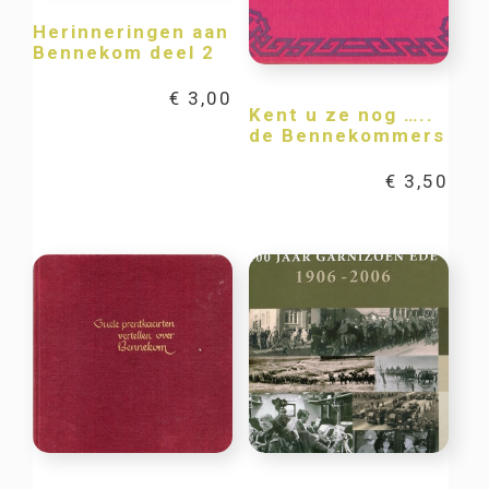
Herinneringen aan
Bennekom deel 2
€
3,00
Kent u ze nog …..
de Bennekommers
€
3,50