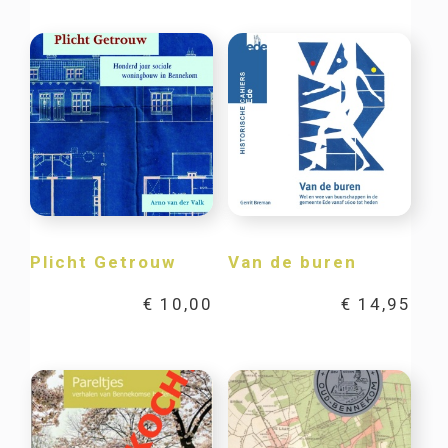
Plicht Getrouw
Van de buren
€
10,00
€
14,95