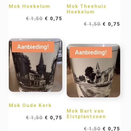
Mok Hoekelum
Mok Theehuis
Hoekelum
Oorspronkelijke
Huidige
€
1,50
€
0,75
Oorspronk
Hui
€
1,50
€
0,75
prijs
prijs
prijs
prij
was:
is:
Aanbieding!
was:
is:
Aanbieding!
€ 1,50.
€ 0,75.
€ 1,50.
€ 0,
Mok Oude Kerk
Mok Bart van
Elstplantsoen
Oorspronkelijke
Huidige
€
1,50
€
0,75
Oorspronk
Hui
€
1,50
€
0,75
prijs
prijs