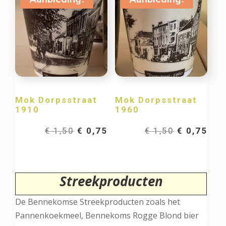
€ 1,50.
€ 0,75.
€ 1,50.
€ 0,
Mok Dorpsstraat
Mok Dorpsstraat
1910
1960
Oorspronkelijke
Huidige
Oorspronk
Hui
€
1,50
€
0,75
€
1,50
€
0,75
prijs
prijs
prijs
prij
was:
is:
was:
is:
Streekproducten
€ 1,50.
€ 0,75.
€ 1,50.
€ 0,
De Bennekomse Streekproducten zoals het
Pannenkoekmeel, Bennekoms Rogge Blond bier