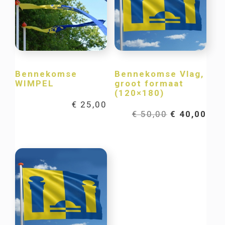
Bennekomse
Bennekomse Vlag,
WIMPEL
groot formaat
(120×180)
€
25,00
Oorspronkel
Hui
€
50,00
€
40,00
prijs
prij
was:
is:
€ 50,00.
€ 40