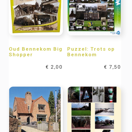
Oud Bennekom Big
Puzzel: Trots op
Shopper
Bennekom
€
2,00
€
7,50