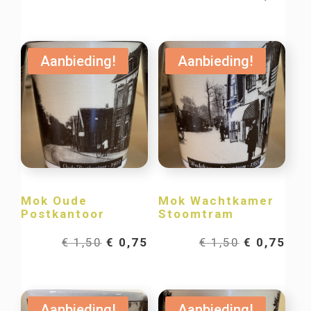
prijs
prij
was:
is:
was:
is:
Aanbieding!
Aanbieding!
€ 1,50.
€ 0,75.
€ 1,50.
€ 0,
Mok Oude
Mok Wachtkamer
Postkantoor
Stoomtram
Oorspronkelijke
Huidige
Oorspronk
Hui
€
1,50
€
0,75
€
1,50
€
0,75
prijs
prijs
prijs
prij
was:
is:
was:
is:
Aanbieding!
Aanbieding!