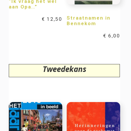
“Ik vraag het wel
aan Opa..”
Straatnamen in
€
12,50
Bennekom
€
6,00
Tweedekans