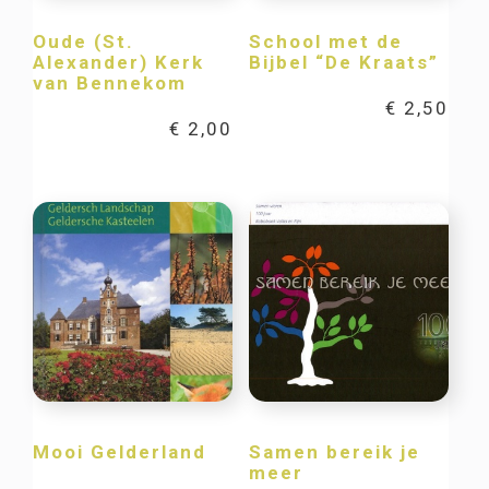
Oude (St.
School met de
Alexander) Kerk
Bijbel “De Kraats”
van Bennekom
€
2,50
€
2,00
Mooi Gelderland
Samen bereik je
meer