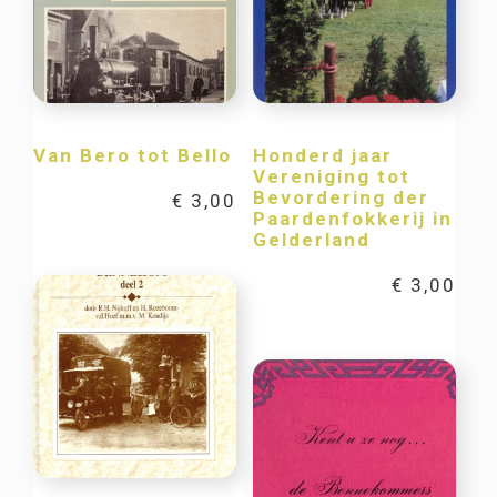
Van Bero tot Bello
Honderd jaar
Vereniging tot
Bevordering der
€
3,00
Paardenfokkerij in
Gelderland
€
3,00