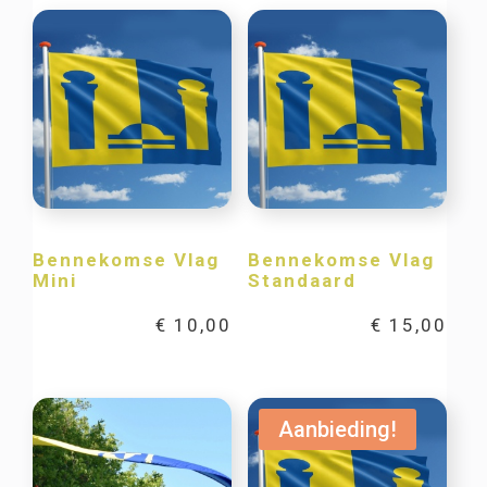
Bennekomse Vlag
Bennekomse Vlag
Mini
Standaard
€
10,00
€
15,00
Aanbieding!