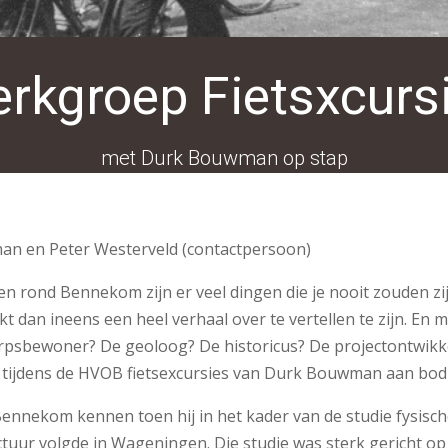
rkgroep Fietsxcurs
met Durk Bouwman op stap
n en Peter Westerveld (contactpersoon)
 en rond Bennekom zijn er veel dingen die je nooit zouden zi
kt dan ineens een heel verhaal over te vertellen te zijn. En 
rpsbewoner? De geoloog? De historicus? De projectontwikkel
e tijdens de HVOB fietsexcursies van Durk Bouwman aan bo
ekom kennen toen hij in het kader van de studie fysische g
tuur volgde in Wageningen. Die studie was sterk gericht o