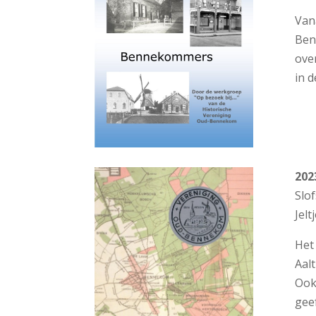
Vana
Ben
ove
in 
202
Slo
Jelt
Het
Aal
Ook 
geef