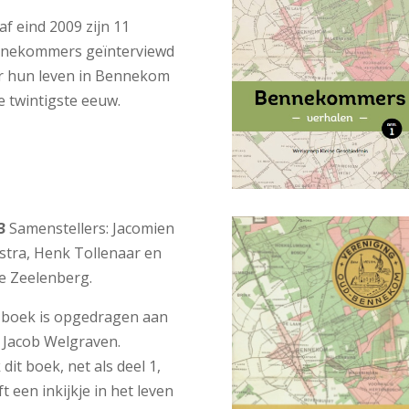
f eind 2009 zijn 11
nekommers geïnterviewd
r hun leven in Bennekom
de twintigste eeuw.
3
Samenstellers: Jacomien
fstra, Henk Tollenaar en
je Zeelenberg.
 boek is opgedragen aan
t Jacob Welgraven.
dit boek, net als deel 1,
t een inkijkje in het leven