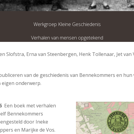
Werkgroep Kleine Geschiedenis
Verhalen van mensen opgetekend
en Slofstra, Erna van Steenbergen, Henk Tollenaar, Jet van 
 publiceren van de geschiedenis van Bennekommers en hun
n eigen onderwerp.
6
Een boek met verhalen
 elf Bennekommers
engesteld door Ineke
ppers en Marijke de Vos.