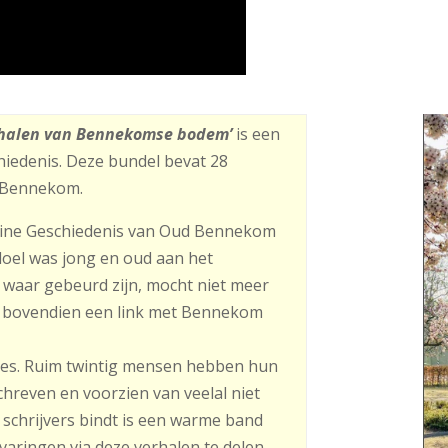
erhalen van Bennekomse bodem’
is een
hiedenis. Deze bundel bevat 28
n Bennekom.
eine Geschiedenis van Oud Bennekom
 doel was jong en oud aan het
t waar gebeurd zijn, mocht niet meer
 bovendien een link met Bennekom
ucces. Ruim twintig mensen hebben hun
reven en voorzien van veelal niet
 schrijvers bindt is een warme band
ringen via deze verhalen te delen.