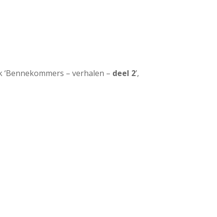
ek ‘Bennekommers – verhalen –
deel 2
’,