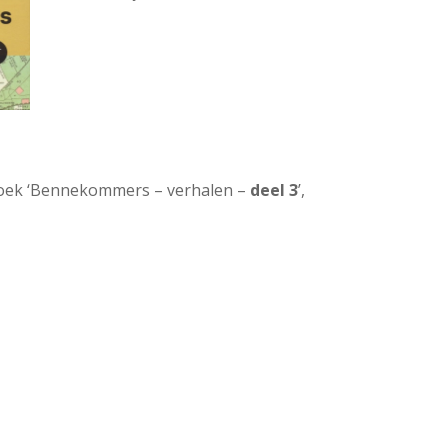
boek ‘Bennekommers – verhalen –
deel 3
’,